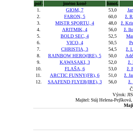
poř.
jméno koně
hmot.
1.
GIOM, 7
53,0
Ja
2.
FARON, 5
60,0
ž. 
3.
MISTR SPORTU, 4
48,0
ž. Kr
4.
ARITMIK, 4
56,0
ž. I
5.
BOLD SEC, 4
52,5
Mar
6.
VICO, 4
50,5
P
7.
CHRISTIA, 3
54,5
ž. 
8.
RAINBOW HERO(IRE), 5
50,0
Adé
9.
KAWASAKI, 3
52,0
ž.
10.
FLAŠA, 6
53,0
ž. 
11.
ARCTIC FUNNY(FR), 6
51,0
ž. J
12.
SAAFEND FLYER(IRE), 3
56,0
ž.
Č
Výrok: JIS
Majitel: Stáj Helena-Pejšková
Maji