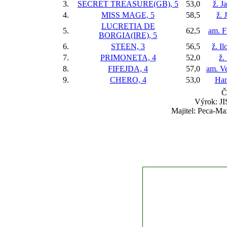
3.
SECRET TREASURE(GB), 5
53,0
ž. J
4.
MISS MAGE, 5
58,5
ž. 
LUCRETIA DE
5.
62,5
am. F
BORGIA(IRE), 5
6.
STEEN, 3
56,5
ž. I
7.
PRIMONETA, 4
52,0
ž.
8.
FIFEJDA, 4
57,0
am. V
9.
CHERO, 4
53,0
Han
Č
Výrok: JI
Majitel: Peca-Max