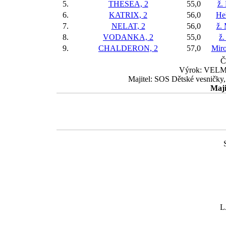
5.
THESEA, 2
55,0
ž.
6.
KATRIX, 2
56,0
He
7.
NELAT, 2
56,0
ž.
8.
VODANKA, 2
55,0
ž.
9.
CHALDERON, 2
57,0
Miro
Č
Výrok: VELMI
Majitel: SOS Dětské vesničky,
Maji
L