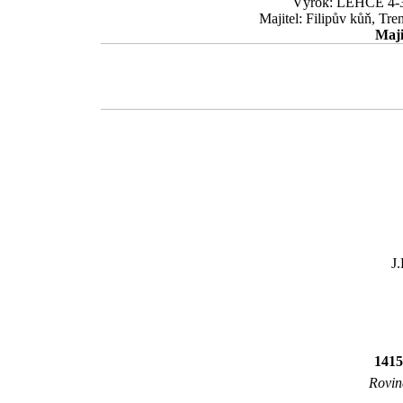
Výrok: LEHCE 4-3 1
Majitel: Filipův kůň, Tr
Maji
J
1415
Rovin