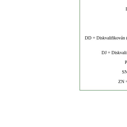
DD = Diskvalifikován (n
DJ = Diskvalif
P
SN
ZN =