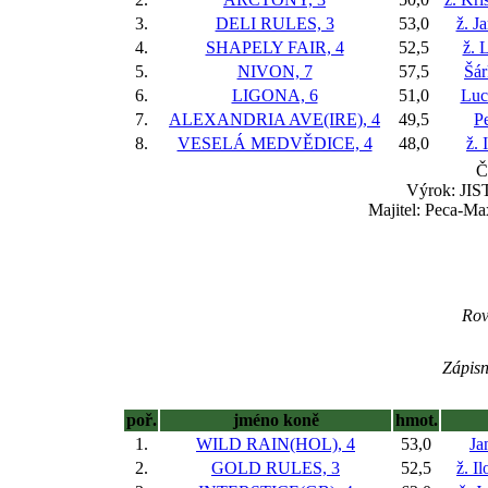
3.
DELI RULES, 3
53,0
ž. J
4.
SHAPELY FAIR, 4
52,5
ž. 
5.
NIVON, 7
57,5
Šár
6.
LIGONA, 6
51,0
Luc
7.
ALEXANDRIA AVE(IRE), 4
49,5
P
8.
VESELÁ MEDVĚDICE, 4
48,0
ž. 
Č
Výrok: JIST
Majitel: Peca-Max
Rov
Zápisn
poř.
jméno koně
hmot.
1.
WILD RAIN(HOL), 4
53,0
Ja
2.
GOLD RULES, 3
52,5
ž. I