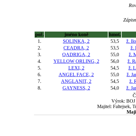
Rov
Zápisn
poř.
jméno koně
hmot.
1.
SOLINKA, 2
53,5
ž. I
2.
CEADRA, 2
53,5
ž.
3.
QADRIGA, 2
55,0
ž. 
4.
YELLOW ORLING, 2
56,0
ž. 
5.
LEXI, 2
54,5
ž. 
6.
ANGEL FACE, 2
55,0
ž. J
7.
ANGLANIT, 2
54,5
ž. 
8.
GAYNESS, 2
54,0
ž. J
Č
Výrok: BOJ k
Majitel: Faltejsek, 
Maji