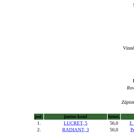
Vinné
Rov
Zápisn
poř.
jméno koně
hmot.
1.
LUCRET, 5
56,0
ž.
2.
RADIANT, 3
50,0
P