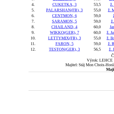
4.
CUKETKA, 3
53,5
ž.
5.
PALARSHAN(FR), 3
55,0
ž. 
6.
CENTMON, 6
59,0
7.
SARAMON, 5
59,0
ž.
8.
CHAILAND, 4
60,0
Ja
9.
WIKKO(GER), 7
60,0
ž. J
10.
LETTYMIX(FR), 3
55,0
ž. I
11.
FARON, 5
59,0
ž. 
12.
TESTON(GER), 3
56,5
ž. 
Č
Výrok: LEHCE 1 
Majitel: Stáj Mon Choix-Hor
Maji