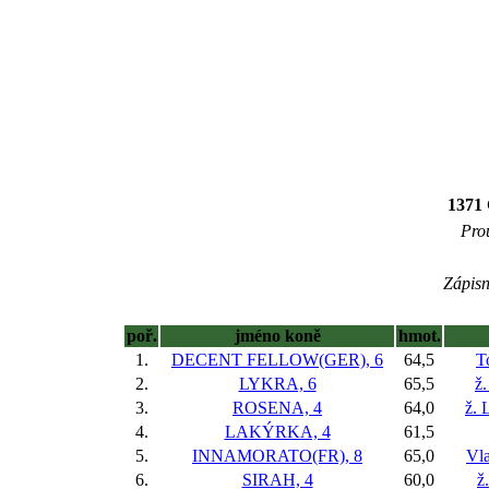
1371 
Prou
Zápisn
poř.
jméno koně
hmot.
1.
DECENT FELLOW(GER), 6
64,5
T
2.
LYKRA, 6
65,5
ž.
3.
ROSENA, 4
64,0
ž. 
4.
LAKÝRKA, 4
61,5
5.
INNAMORATO(FR), 8
65,0
Vla
6.
SIRAH, 4
60,0
ž