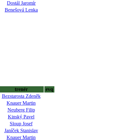
Dostál Jaromír
Benešová Lenka
trenér
evq
Bezstarosta Zdeněk
Knauer Martin
Neuberg Filip
Kinský Pavel
Sloup Josef
Janíček Stanislav
Knauer Martin