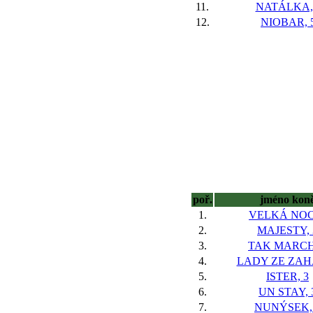
11.
NATÁLKA,
12.
NIOBAR, 
poř.
jméno kon
1.
VELKÁ NOC
2.
MAJESTY, 
3.
TAK MARCH
4.
LADY ZE ZAHÁ
5.
ISTER, 3
6.
UN STAY, 
7.
NUNÝSEK,