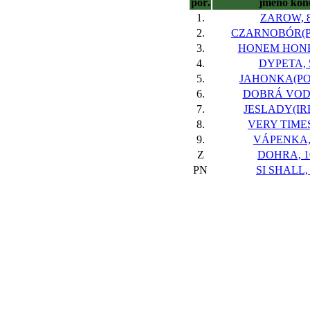
poř.
jméno kon
1.
ZAROW, 
2.
CZARNOBÓR(PO
3.
HONEM HONE
4.
DYPETA, 
5.
JAHONKA(POL
6.
DOBRÁ VODA
7.
JESLADY(IRE
8.
VERY TIMES
9.
VÁPENKA,
Z
DOHRA, 1
PN
SI SHALL,