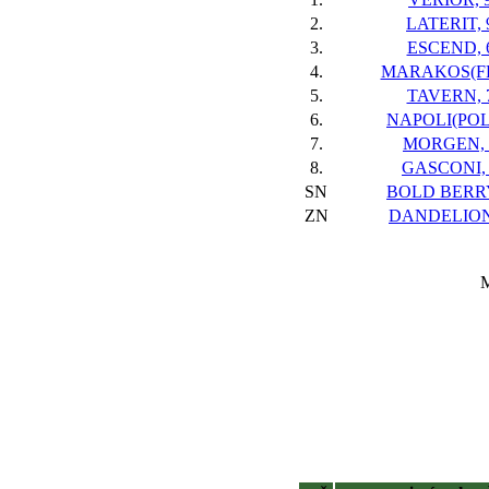
2.
LATERIT, 
3.
ESCEND, 
4.
MARAKOS(FR
5.
TAVERN, 
6.
NAPOLI(POL)
7.
MORGEN, 
8.
GASCONI,
SN
BOLD BERRY
ZN
DANDELION
M