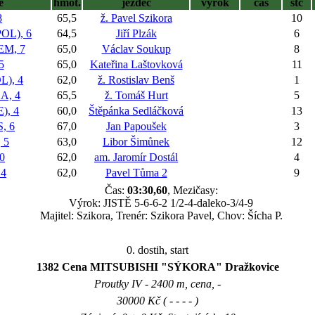
ě
hmot.
jezdec
výrok
čas
stč
8
65,5
ž. Pavel Szikora
10
L), 6
64,5
Jiří Plzák
6
M, 7
65,0
Václav Soukup
8
5
65,0
Kateřina Laštovková
11
), 4
62,0
ž. Rostislav Benš
1
, 4
65,5
ž. Tomáš Hurt
5
), 4
60,0
Štěpánka Sedláčková
13
, 6
67,0
Jan Papoušek
3
 5
63,0
Libor Šimůnek
12
0
62,0
am. Jaromír Dostál
4
 4
62,0
Pavel Tůma 2
9
Čas:
03:30,60
, Mezičasy:
Výrok: JISTĚ 5-6-6-2 1/2-4-daleko-3/4-9
Majitel: Szikora, Trenér: Szikora Pavel, Chov: Šícha P.
0. dostih, start
1382 Cena MITSUBISHI "SÝKORA" Dražkovice
Proutky IV - 2400 m, cena, -
30000 Kč ( - - - - )