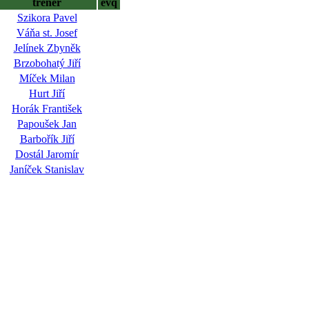
trenér
evq
Szikora Pavel
Váňa st. Josef
Jelínek Zbyněk
Brzobohatý Jiří
Míček Milan
Hurt Jiří
Horák František
Papoušek Jan
Barbořík Jiří
Dostál Jaromír
Janíček Stanislav