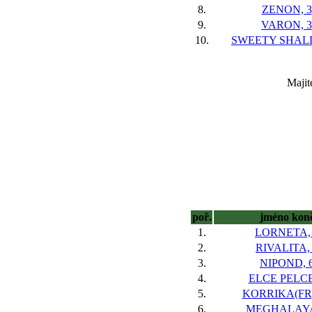
8.
ZENON, 3
9.
VARON, 3
10.
SWEETY SHALL
Majit
poř.
jméno kon
1.
LORNETA,
2.
RIVALITA,
3.
NIPOND, 
4.
ELCE PELCE
5.
KORRIKA(FR)
6.
MEGHALAYA