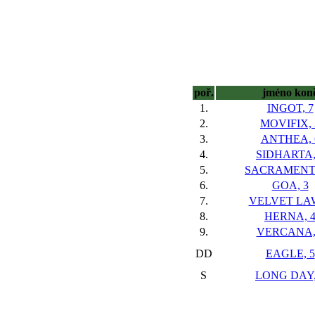
poř.
jméno kon
1.
INGOT, 7
2.
MOVIFIX, 
3.
ANTHEA, 
4.
SIDHARTA,
5.
SACRAMENTO
6.
GOA, 3
7.
VELVET LAW
8.
HERNA, 
9.
VERCANA,
DD
EAGLE, 5
S
LONG DAY,