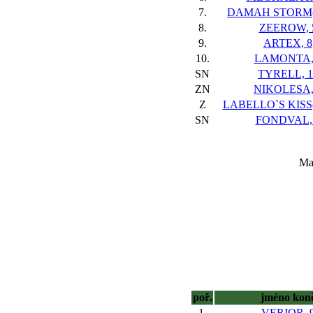
7.
DAMAH STORM(I
8.
ZEEROW, 
9.
ARTEX, 8
10.
LAMONTA,
SN
TYRELL, 1
ZN
NIKOLESA,
Z
LABELLO`S KISS(
SN
FONDVAL,
Maj
poř.
jméno kon
1.
VERIOR, 