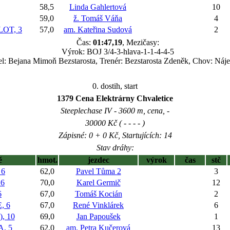
58,5
Linda Gahlertová
10
59,0
ž. Tomáš Váňa
4
OT, 3
57,0
am. Kateřina Sudová
2
Čas:
01:47,19
, Mezičasy:
Výrok: BOJ 3/4-3-hlava-1-1-4-4-5
el: Bejana Mimoň Bezstarosta, Trenér: Bezstarosta Zdeněk, Chov: Náje
0. dostih, start
1379 Cena Elektrárny Chvaletice
Steeplechase IV - 3600 m, cena, -
30000 Kč ( - - - - )
Zápisné: 0 + 0 Kč, Startujících: 14
Stav dráhy:
ě
hmot.
jezdec
výrok
čas
stč
 6
62,0
Pavel Tůma 2
3
 6
70,0
Karel Germič
12
6
67,0
Tomáš Kocián
2
, 6
67,0
René Vinklárek
6
, 10
69,0
Jan Papoušek
1
, 5
62,0
am. Petra Kučerová
13