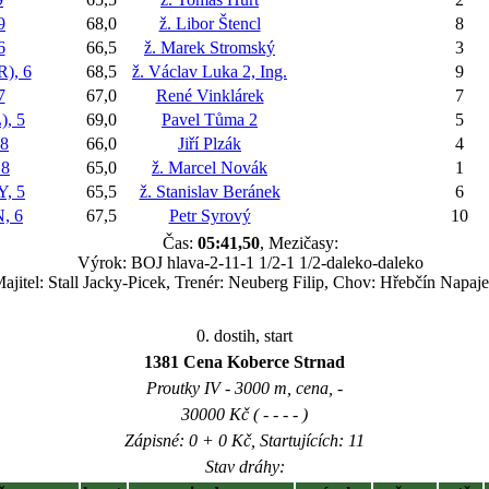
9
68,0
ž. Libor Štencl
8
6
66,5
ž. Marek Stromský
3
), 6
68,5
ž. Václav Luka 2, Ing.
9
7
67,0
René Vinklárek
7
, 5
69,0
Pavel Tůma 2
5
8
66,0
Jiří Plzák
4
 8
65,0
ž. Marcel Novák
1
, 5
65,5
ž. Stanislav Beránek
6
, 6
67,5
Petr Syrový
10
Čas:
05:41,50
, Mezičasy:
Výrok: BOJ hlava-2-11-1 1/2-1 1/2-daleko-daleko
ajitel: Stall Jacky-Picek, Trenér: Neuberg Filip, Chov: Hřebčín Napaje
0. dostih, start
1381 Cena Koberce Strnad
Proutky IV - 3000 m, cena, -
30000 Kč ( - - - - )
Zápisné: 0 + 0 Kč, Startujících: 11
Stav dráhy: