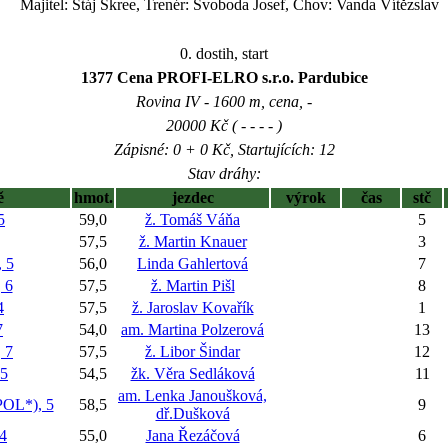
Majitel: Stáj Skree, Trenér: Svoboda Josef, Chov: Vanda Vítězslav
0. dostih, start
1377 Cena PROFI-ELRO s.r.o. Pardubice
Rovina IV - 1600 m, cena, -
20000 Kč ( - - - - )
Zápisné: 0 + 0 Kč, Startujících: 12
Stav dráhy:
ě
hmot.
jezdec
výrok
čas
stč
5
59,0
ž. Tomáš Váňa
5
57,5
ž. Martin Knauer
3
 5
56,0
Linda Gahlertová
7
 6
57,5
ž. Martin Pišl
8
4
57,5
ž. Jaroslav Kovařík
1
7
54,0
am. Martina Polzerová
13
 7
57,5
ž. Libor Šindar
12
5
54,5
žk. Věra Sedláková
11
am. Lenka Janoušková,
OL*), 5
58,5
9
dř.Dušková
4
55,0
Jana Řezáčová
6