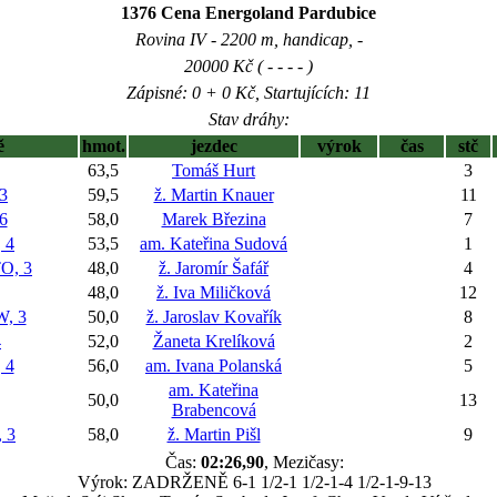
1376 Cena Energoland Pardubice
Rovina IV - 2200 m, handicap, -
20000 Kč ( - - - - )
Zápisné: 0 + 0 Kč, Startujících: 11
Stav dráhy:
ě
hmot.
jezdec
výrok
čas
stč
63,5
Tomáš Hurt
3
3
59,5
ž. Martin Knauer
11
6
58,0
Marek Březina
7
 4
53,5
am. Kateřina Sudová
1
, 3
48,0
ž. Jaromír Šafář
4
48,0
ž. Iva Miličková
12
, 3
50,0
ž. Jaroslav Kovařík
8
4
52,0
Žaneta Krelíková
2
 4
56,0
am. Ivana Polanská
5
am. Kateřina
50,0
13
Brabencová
 3
58,0
ž. Martin Pišl
9
Čas:
02:26,90
, Mezičasy:
Výrok: ZADRŽENĚ 6-1 1/2-1 1/2-1-4 1/2-1-9-13