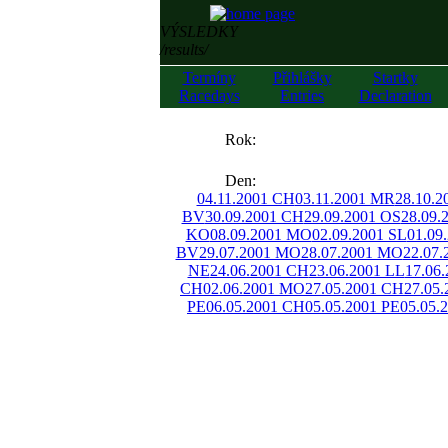
VÝSLEDKY
/results/
Termíny
Přihlášky
Startky
Racedays
Entries
Declaration
««
Rok:
»»
Den:
04.11.2001 CH
03.11.2001 MR
28.10.
BV
30.09.2001 CH
29.09.2001 OS
28.09.
KO
08.09.2001 MO
02.09.2001 SL
01.09
BV
29.07.2001 MO
28.07.2001 MO
22.07
NE
24.06.2001 CH
23.06.2001 LL
17.06
CH
02.06.2001 MO
27.05.2001 CH
27.05.
PE
06.05.2001 CH
05.05.2001 PE
05.05.