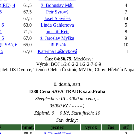
RE), 4
61,5
ž. Bohuslav Mátl
4
5
67,5
Petr Syrový
7
67,5
Josef Slavíček
14
 6
63,0
Linda Gahlertová
5
1
71,5
am. Jiří Retr
8
 5
67,0
ž. Jaroslav Myška
9
USA), 6
65,0
Jiří Plzák
10
 5
67,0
Kateřina Laštovková
11
Čas:
04:56,75
, Mezičasy:
Výrok: BOJ 1/2-8-2-2 1/2-2-7-6-9
itel: DS Dvorce, Trenér: Olehla Čestmír, MVDr., Chov: Hřebčín Napa
0. dostih, start
1380 Cena SAVA TRADE s.r.o.Praha
Steeplechase III - 4000 m, cena, -
35000 Kč ( - - - - )
Zápisné: 0 + 0 Kč, Startujících: 10
Stav dráhy:
ě
hmot.
jezdec
výrok
čas
stč
9
65,5
ž. Tomáš Hurt
2