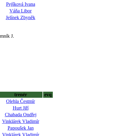
Pejšková Ivana
Váňa Libor
Jelínek Zbyněk
mník J.
trenér
evq
Olehla Čestmír
Hurt Jiří
Chabada Ondřej
Vinklárek Vladimír
Papoušek Jan
Vinklárek Vladimír