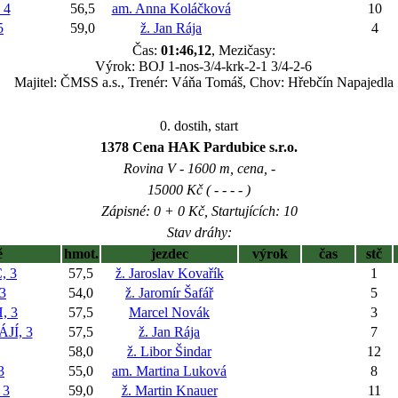
 4
56,5
am. Anna Koláčková
10
5
59,0
ž. Jan Rája
4
Čas:
01:46,12
, Mezičasy:
Výrok: BOJ 1-nos-3/4-krk-2-1 3/4-2-6
Majitel: ČMSS a.s., Trenér: Váňa Tomáš, Chov: Hřebčín Napajedla
0. dostih, start
1378 Cena HAK Pardubice s.r.o.
Rovina V - 1600 m, cena, -
15000 Kč ( - - - - )
Zápisné: 0 + 0 Kč, Startujících: 10
Stav dráhy:
ě
hmot.
jezdec
výrok
čas
stč
, 3
57,5
ž. Jaroslav Kovařík
1
3
54,0
ž. Jaromír Šafář
5
, 3
57,5
Marcel Novák
3
JÍ, 3
57,5
ž. Jan Rája
7
58,0
ž. Libor Šindar
12
3
55,0
am. Martina Luková
8
 3
59,0
ž. Martin Knauer
11