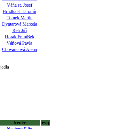
Váňa st. Josef
Hrudka st. Jaromír
Tomek Martin
Dyntarová Marcela
Retr Jiří
Horák František
Váňová Pavla
Chovancová Alena
jedla
trenér
evq
Neuberg Filip