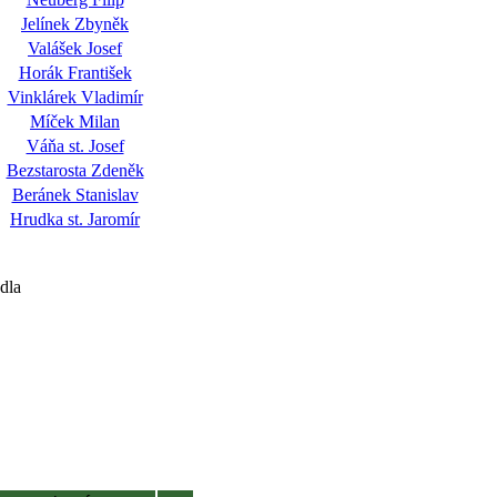
Jelínek Zbyněk
Valášek Josef
Horák František
Vinklárek Vladimír
Míček Milan
Váňa st. Josef
Bezstarosta Zdeněk
Beránek Stanislav
Hrudka st. Jaromír
dla