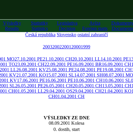
Výsledky
Statistiky
Legislativa
Avíza
Dokument
Results
Statistics
Decision
Foreign starts
Documents
Česká republika
Slovensko
ostatní zahraničí
2003
2002
2001
2000
1999
2001 MO
27.10.2001 PE
21.10.2001 CH
20.10.2001 LL
14.10.2001 PE
1
2001 TO
23.09.2001 CH
22.09.2001 PE
16.09.2001 BR
16.09.2001 CH
.2001 LL
26.08.2001 KV
25.08.2001 PE
24.08.2001 PE
19.08.2001 CH
.2001 KV
21.07.2001 KO
15.07.2001 SL
14.07.2001 SH
08.07.2001 M
.2001 KV
17.06.2001 PE
16.06.2001 PE
10.06.2001 CH
10.06.2001 SL
2001 SL
26.05.2001 PE
26.05.2001 CH
20.05.2001 CH
13.05.2001 CH
2001 CH
01.05.2001 LL
29.04.2001 OS
29.04.2001 CH
21.04.2001 KO
CH
01.04.2001 CH
VÝSLEDKY ZE DNE
08.09.2001 Kolesa
0. dostih, start