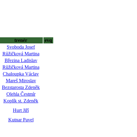
trenér
evq
Svoboda Josef
Růžičková Martina
Březina Ladislav
Růžičková Martina
Chaloupka Václav
Mareš Miroslav
Bezstarosta Zdeněk
Olehla Čestmír
Koplík st. Zdeněk
Hurt Jiří
Kutnar Pavel