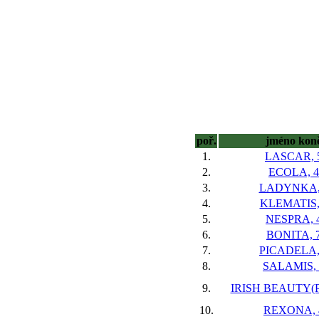
poř.
jméno kon
1.
LASCAR, 
2.
ECOLA, 4
3.
LADYNKA,
4.
KLEMATIS,
5.
NESPRA, 
6.
BONITA, 
7.
PICADELA,
8.
SALAMIS, 
9.
IRISH BEAUTY(P
10.
REXONA, 