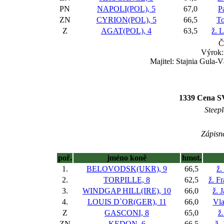
PN
NAPOLI(POL), 5
67,0
P
ZN
CYRION(POL), 5
66,5
To
Z
AGAT(POL), 4
63,5
ž. 
Č
Výrok:
Majitel: Stajnia Gula-
1339 Cena SVO
Steepl
Zápisné
poř.
jméno koně
hmot.
1.
BELOVODSK(UKR), 9
66,5
ž.
2.
TORPILLE, 8
62,5
ž. Fr
3.
WINDGAP HILL(IRE), 10
66,0
ž. 
4.
LOUIS D`OR(GER), 11
66,0
Vla
Z
GASCONI, 8
65,0
ž.
ZN
KEDON, 6
66,5
ž.