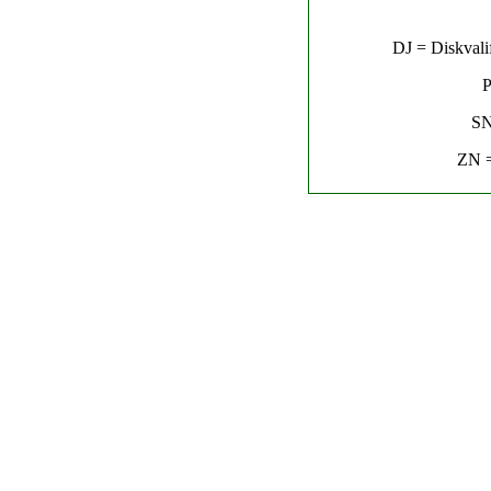
DJ = Diskvalif
P
SN
ZN =