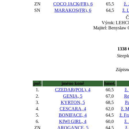
ZN
COCO JACK(FR), 6
65,5
ž.
SN
MARAKOS(FR), 6
64,5
ž. 
Č
Výrok: LEHCE 
Majitel: Benyslaw 
1338 
Steepl
Zápisné
poř.
jméno koně
hmot.
1.
CZEDAR(POL), 4
60,5
ž.
2.
GENIA, 5
67,0
Re
3.
KYRTON, 5
68,5
Pa
4.
CESCARA, 4
62,0
ž. 
5.
BONIFACE, 4
64,5
ž. Fr
6.
KIWI GIRL, 4
60,0
ž.
ZN
AROGANCE, 5
64,5
ž