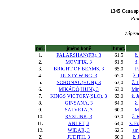
1345 Cena sp
Prou
Zápisné
poř.
jméno koně
hmot.
1.
PALARSHAN(FR), 3
61,5
ž.
2.
MOVIFIX, 3
61,5
ž.
3.
BRIGHT OF BEAMS, 3
65,0
Pa
4.
DUSTY WING, 3
65,0
ž.
5.
SCHÖNAU(HUN), 3
63,0
ž. 
6.
MIKÁDÓ(HUN), 3
63,0
Mir
7.
KINGS VICTORY(SLO), 3
63,0
ž. 
8.
GINSANA, 3
64,0
ž.
9.
SALVETA, 3
60,0
Ma
10.
RYZLINK, 3
63,0
ž. 
11.
ANLET, 3
64,0
ž. Fr
12.
WIDAR, 3
62,5
am.
Z
JUDITH, 3
60,0
ž. 