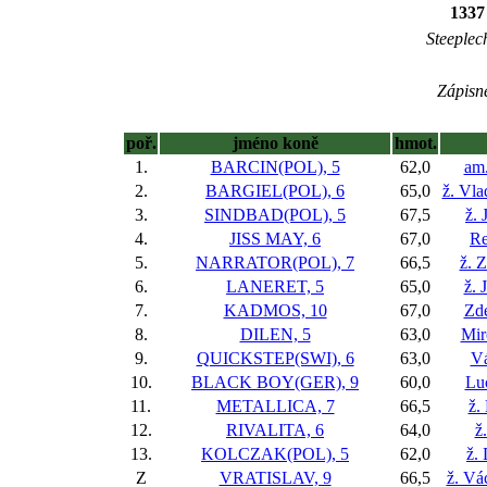
1337
Steeplec
Zápisné
poř.
jméno koně
hmot.
1.
BARCIN(POL), 5
62,0
am.
2.
BARGIEL(POL), 6
65,0
ž. Vla
3.
SINDBAD(POL), 5
67,5
ž. 
4.
JISS MAY, 6
67,0
Re
5.
NARRATOR(POL), 7
66,5
ž. 
6.
LANERET, 5
65,0
ž. 
7.
KADMOS, 10
67,0
Zd
8.
DILEN, 5
63,0
Mir
9.
QUICKSTEP(SWI), 6
63,0
Vá
10.
BLACK BOY(GER), 9
60,0
Lu
11.
METALLICA, 7
66,5
ž.
12.
RIVALITA, 6
64,0
ž
13.
KOLCZAK(POL), 5
62,0
ž.
Z
VRATISLAV, 9
66,5
ž. Vá