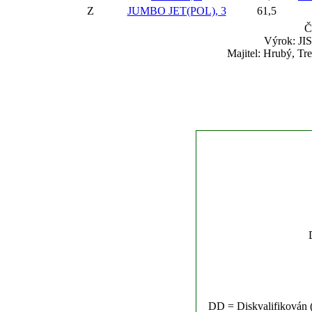
Z
JUMBO JET(POL), 3
61,5
Č
Výrok: JIS
Majitel: Hrubý, Tr
DD = Diskvalifikován (n