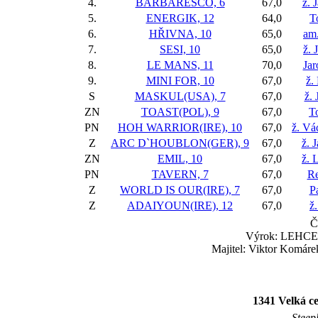
4.
BARBARESCO, 6
67,0
ž. 
5.
ENERGIK, 12
64,0
T
6.
HŘIVNA, 10
65,0
am.
7.
SESI, 10
65,0
ž. 
8.
LE MANS, 11
70,0
Jar
9.
MINI FOR, 10
67,0
ž.
S
MASKUL(USA), 7
67,0
ž. 
ZN
TOAST(POL), 9
67,0
T
PN
HOH WARRIOR(IRE), 10
67,0
ž. Vá
Z
ARC D`HOUBLON(GER), 9
67,0
ž. 
ZN
EMIL, 10
67,0
ž. 
PN
TAVERN, 7
67,0
Re
Z
WORLD IS OUR(IRE), 7
67,0
Pa
Z
ADAIYOUN(IRE), 12
67,0
ž
Č
Výrok: LEHCE 2
Majitel: Viktor Komáre
1341 Velká ce
Steep