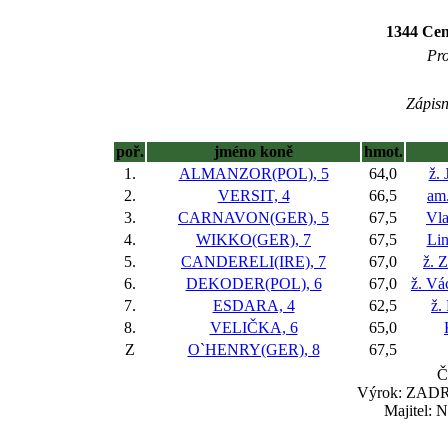
1344 Cen
Pro
Zápisn
poř.
jméno koně
hmot.
1.
ALMANZOR(POL), 5
64,0
ž. 
2.
VERSIT, 4
66,5
am.
3.
CARNAVON(GER), 5
67,5
Vla
4.
WIKKO(GER), 7
67,5
Lin
5.
CANDERELI(IRE), 7
67,0
ž. 
6.
DEKODER(POL), 6
67,0
ž. Vá
7.
ESDARA, 4
62,5
ž.
8.
VELIČKA, 6
65,0
Z
O`HENRY(GER), 8
67,5
Č
Výrok: ZADRŽ
Majitel: 