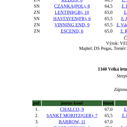
SN
CZANKA(POL), 8
64,5
ž.
ZN
LENTINI(GB), 10
65,0
ž
SN
HASTAVEN(FR), 6
65,5
ž. 
ZN
VINNING END, 9
65,5
ž. Vá
ZN
ESCEND, 6
65,0
ž. 
Č
Výrok: VE
Majitel: DS Pegas, Trenér
1340 Velká le
Steep
Zápisné
poř.
jméno koně
hmot.
1.
CHALCO, 9
67,0
ž
2.
SANKT MORITZ(GER), 7
65,5
ž.
3.
BARROW, 11
67,0