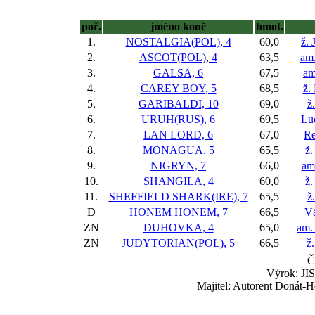
poř.
jméno koně
hmot.
1.
NOSTALGIA(POL), 4
60,0
ž. 
2.
ASCOT(POL), 4
63,5
am.
3.
GALSA, 6
67,5
am
4.
CAREY BOY, 5
68,5
ž.
5.
GARIBALDI, 10
69,0
ž
6.
URUH(RUS), 6
69,5
Lu
7.
LAN LORD, 6
67,0
Re
8.
MONAGUA, 5
65,5
ž.
9.
NIGRYN, 7
66,0
am.
10.
SHANGILA, 4
60,0
ž.
11.
SHEFFIELD SHARK(IRE), 7
65,5
ž
D
HONEM HONEM, 7
66,5
Vá
ZN
DUHOVKA, 4
65,0
am.
ZN
JUDYTORIAN(POL), 5
66,5
ž.
Č
Výrok: JIS
Majitel: Autorent Donát-