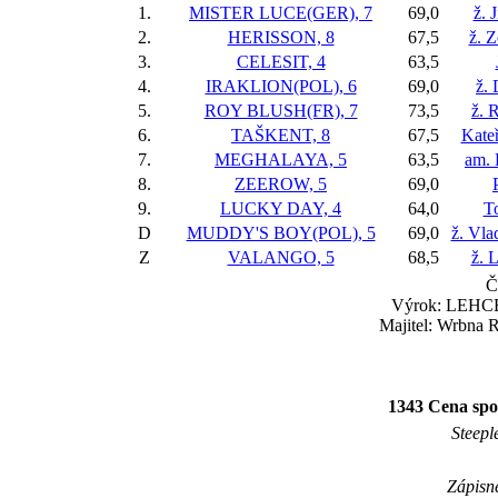
1.
MISTER LUCE(GER), 7
69,0
ž. 
2.
HERISSON, 8
67,5
ž. 
3.
CELESIT, 4
63,5
4.
IRAKLION(POL), 6
69,0
ž.
5.
ROY BLUSH(FR), 7
73,5
ž. 
6.
TAŠKENT, 8
67,5
Kate
7.
MEGHALAYA, 5
63,5
am. 
8.
ZEEROW, 5
69,0
9.
LUCKY DAY, 4
64,0
T
D
MUDDY'S BOY(POL), 5
69,0
ž. Vla
Z
VALANGO, 5
68,5
ž. 
Č
Výrok: LEHCE 
Majitel: Wrbna R
1343 Cena spo
Steepl
Zápisné