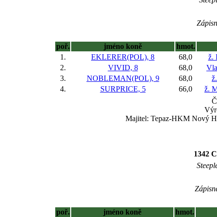
Zápisn
poř.
jméno koně
hmot.
1.
EKLERER(POL), 8
68,0
ž.
2.
VIVID, 8
68,0
Vla
3.
NOBLEMAN(POL), 9
68,0
ž
4.
SURPRICE, 5
66,0
ž. 
Č
Výr
Majitel: Tepaz-HKM Nový Hr
1342 C
Steepl
Zápisné
poř.
jméno koně
hmot.