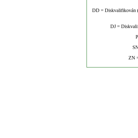
DD = Diskvalifikován (n
DJ = Diskvalif
P
SN
ZN =