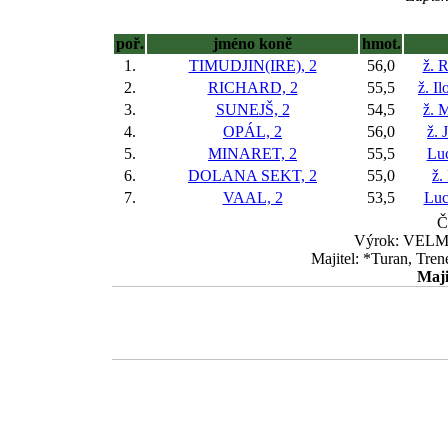
poř.
jméno koně
hmot.
1.
TIMUDJIN(IRE), 2
56,0
ž. 
2.
RICHARD, 2
55,5
ž. I
3.
SUNEJŠ, 2
54,5
ž. 
4.
OPÁL, 2
56,0
ž. 
5.
MINARET, 2
55,5
Lu
6.
DOLANA SEKT, 2
55,0
ž.
7.
VAAL, 2
53,5
Luc
Č
Výrok: VELMI
Majitel: *Turan, Tre
Maji