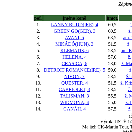
Zápisné
poř.
jméno koně
hmot.
1.
LANNY BUDD(IRE), 4
60,5
2.
GREEN GO(GER), 3
60,5
ž
3.
AVANI, 5
63,5
am. 
4.
MIKÁDÓ(HUN), 3
51,5
ž.
5.
KLEMATIS, 6
58,5
am. K
6.
HELENA, 4
57,0
ž.
7.
CRASICA, 6
53,0
ž. Ma
8.
DETROIT ROMANCE(IRE), 5
59,0
ž
9.
NIVON, 7
58,5
Šá
10.
QUESTER, 4
51,5
ž. Kr
11.
CABRIOLET, 3
58,5
ž.
12.
TALISMAN, 3
55,5
ž. 
13.
WIDMONA, 4
55,0
ž. 
14.
GANÁH, 4
57,5
ž.
Č
Výrok: JISTĚ 1/2
Majitel: CK-Martin Tour,