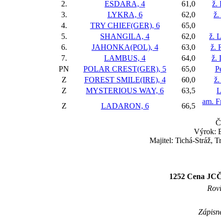
2.
ESDARA, 4
61,0
ž.
3.
LYKRA, 6
62,0
ž.
4.
TRY CHIEF(GER), 6
65,0
5.
SHANGILA, 4
62,0
ž. 
6.
JAHONKA(POL), 4
63,0
ž. 
7.
LAMBUS, 4
64,0
ž.
PN
POLAR CREST(GER), 5
65,0
P
Z
FOREST SMILE(IRE), 4
60,0
ž.
Z
MYSTERIOUS WAY, 6
63,5
L
am. F
Z
LADARON, 6
66,5
Č
Výrok: B
Majitel: Tichá-Stráž, T
1252 Cena JCČ
Rovi
Zápisné