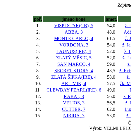
Zápisné
poř.
jméno koně
hmot.
1.
VISPI STAR(GB), 5
54,0
ž. 
2.
ABBA, 3
48,0
Adé
3.
MONTE CARLO, 4
61,5
ž. 
4.
VORDONA, 3
54,0
ž. J
5.
TAUNUS(IRE), 4
52,0
ž. 
6.
ZLATÝ MĚSÍC, 5
52,0
ž. J
7.
SAN MARCO, 4
59,0
ž
8.
SECRET STORY, 4
48,5
ž. Kr
9.
ZLATÁ ŠIPKA(IRE), 4
58,0
ž.
10.
ARITMIK, 4
57,5
žk. M
11.
CLEWBAY PEARL(IRE), 6
49,0
12.
RABAT, 3
56,0
ž. 
13.
VELIOS, 3
56,5
ž.
14.
CUTTER, 7
62,0
Luc
15.
NIRIDA, 3
53,0
ž.
Č
Výrok: VELMI LEHCE 3