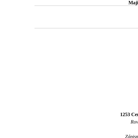
Maji
1253 Cen
Rov
Zápisn