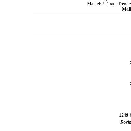
Majitel: *Turan, Trené
Maji
1249 
Rovin