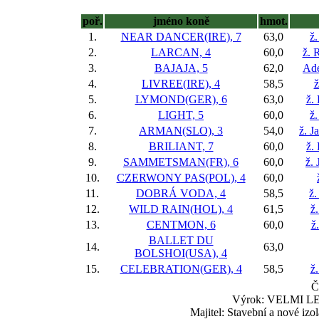
poř.
jméno koně
hmot.
1.
NEAR DANCER(IRE), 7
63,0
ž.
2.
LARCAN, 4
60,0
ž. 
3.
BAJAJA, 5
62,0
Adé
4.
LIVREE(IRE), 4
58,5
ž
5.
LYMOND(GER), 6
63,0
ž.
6.
LIGHT, 5
60,0
ž
7.
ARMAN(SLO), 3
54,0
ž. J
8.
BRILIANT, 7
60,0
ž.
9.
SAMMETSMAN(FR), 6
60,0
ž. 
10.
CZERWONY PAS(POL), 4
60,0
11.
DOBRÁ VODA, 4
58,5
ž.
12.
WILD RAIN(HOL), 4
61,5
ž
13.
CENTMON, 6
60,0
ž
BALLET DU
14.
63,0
BOLSHOI(USA), 4
15.
CELEBRATION(GER), 4
58,5
ž.
Č
Výrok: VELMI LEHC
Majitel: Stavební a nové iz