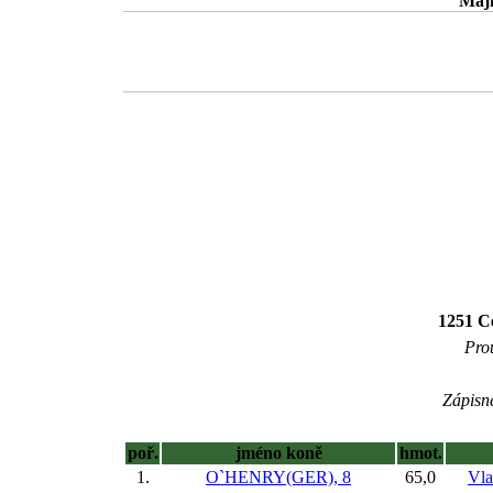
Maji
1251 Ce
Prou
Zápisné
poř.
jméno koně
hmot.
1.
O`HENRY(GER), 8
65,0
Vla