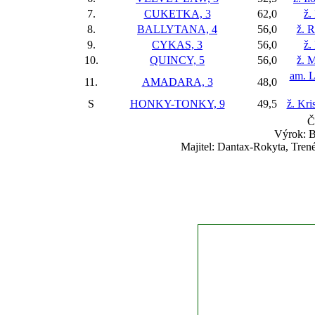
7.
CUKETKA, 3
62,0
ž.
8.
BALLYTANA, 4
56,0
ž. 
9.
CYKAS, 3
56,0
ž.
10.
QUINCY, 5
56,0
ž. 
am. L
11.
AMADARA, 3
48,0
S
HONKY-TONKY, 9
49,5
ž. Kr
Č
Výrok: B
Majitel: Dantax-Rokyta, Trené