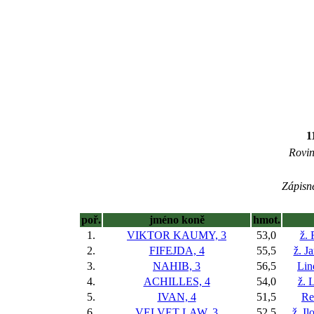
1
Rovin
Zápisné
poř.
jméno koně
hmot.
1.
VIKTOR KAUMY, 3
53,0
ž.
2.
FIFEJDA, 4
55,5
ž. J
3.
NAHIB, 3
56,5
Lin
4.
ACHILLES, 4
54,0
ž. 
5.
IVAN, 4
51,5
Re
6.
VELVET LAW, 3
52,5
ž. I