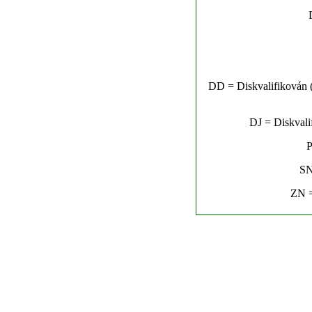
DD = Diskvalifikován (n
DJ = Diskvalif
P
SN
ZN =