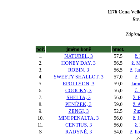
1176 Cena Vel
Rov
Zápisné
poř.
jméno koně
hmot.
1.
NATUREL, 3
57,5
ž.
2.
HONEY DAY, 3
56,5
ž. M
3.
ROBIN, 3
56,5
ž. J
4.
SWEETY SHALLOT, 3
57,0
ž.
5.
EPOLLYON, 3
59,0
Jaro
6.
COOCKY, 3
56,0
ž.
7.
SHELTA, 3
56,0
ž. 
8.
PENÍZEK, 3
59,0
ž. 
9.
ZENGI, 3
52,5
Zuz
10.
MINI PENALTA, 3
56,0
ž. 
11.
CENTIUS, 3
56,0
ž.
S
RADYNĚ, 3
54,0
ž. I
Č