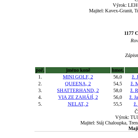
Výrok: LEHC
Majitel: Kavex-Granit, T
1177 
Rov
Zápisn
poř.
jméno koně
hmot.
1.
MINI GOLF, 2
56,0
ž. 
2.
QUEENA, 2
54,5
ž. 
3.
SHATTERHAND, 2
58,0
ž. 
4.
VIA ZE ZAHÁJÍ, 2
56,0
ž. J
5.
NELAT, 2
55,5
ž.
Č
Výrok: TUH
Majitel: Stáj Chaloupka, Tren
Maji