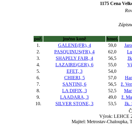
1175 Cena Velk
Rov
Zápisné
poř.
jméno koně
hmot.
1.
GALENE(FR), 4
59,0
Jaro
2.
PASQUINUS(FR), 4
62,0
Lu
3.
SHAPELY FAIR, 4
56,5
žk
4.
LAZAIRE(GER), 6
55,0
Vě
5.
EFET, 3
54,0
6.
CHIERI, 5
57,0
Han
7.
SANTINI, 6
56,5
ž. Ve
8.
LA DIFIX, 3
52,5
Mar
9.
LAADARA, 3
49,0
ž. Ma
10.
SILVER STONE, 3
53,5
žk.
Č
Výrok: LEHCE 2 3
Majitel: Metrostav-Chaloupka, 