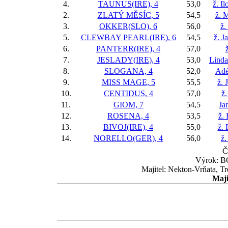
4.
TAUNUS(IRE), 4
53,0
ž. I
2.
ZLATÝ MĚSÍC, 5
54,5
ž. 
3.
OKKER(SLO), 6
56,0
ž.
5.
CLEWBAY PEARL(IRE), 6
54,5
ž. J
6.
PANTERR(IRE), 4
57,0
7.
JESLADY(IRE), 4
53,0
Linda
8.
SLOGANA, 4
52,0
Adé
9.
MISS MAGE, 5
55,5
ž. 
10.
CENTIDUS, 4
57,0
ž.
11.
GIOM, 7
54,5
Ja
12.
ROSENA, 4
53,5
ž.
13.
BIVOJ(IRE), 4
55,0
ž. 
14.
NORELLO(GER), 4
56,0
ž.
Č
Výrok: BO
Majitel: Nekton-Vrňata, T
Maji