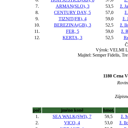
7.
ARMAN(SLO), 3
53,5
ž. J
8.
CENTURY DAY, 5
57,0
ž
9.
TIZNIT(FR), 4
59,0
ž. 
10.
BEREZINA(GB), 3
52,5
ž. I
11.
FER, 5
59,0
ž. 
12.
KERTA, 3
52,5
Re
Č
Výrok: VELMI LE
Majitel: Semper Fidelis, T
1180 Cena V
Rovin
Zápisné
poř.
jméno koně
hmot.
1.
SEA WALK(SWI), 7
59,5
ž. 
2.
VICO, 4
53,0
ž. I