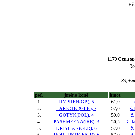
Hře
1179 Cena sp
Ro
Zápisné
poř.
jméno koně
hmot.
1.
HYPHEN(GB), 5
61,0
2.
TARICTIC(GER), 7
57,0
ž.
3.
GOTYK(POL), 4
59,0
ž.
4.
PASHMEENA(IRE), 3
50,5
ž. J
5.
KRISTIAN(GER), 6
57,0
ž.
6.
HOH JUSTICE(GB), 6
57,0
ž.