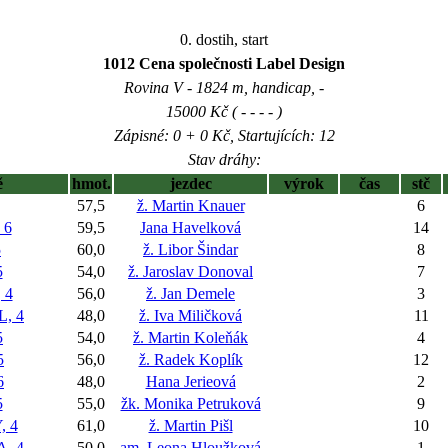
0. dostih, start
1012 Cena společnosti Label Design
Rovina V - 1824 m, handicap, -
15000 Kč ( - - - - )
Zápisné: 0 + 0 Kč, Startujících: 12
Stav dráhy:
ě
hmot.
jezdec
výrok
čas
stč
57,5
ž. Martin Knauer
6
 6
59,5
Jana Havelková
14
5
60,0
ž. Libor Šindar
8
5
54,0
ž. Jaroslav Donoval
7
 4
56,0
ž. Jan Demele
3
, 4
48,0
ž. Iva Miličková
11
5
54,0
ž. Martin Koleňák
4
5
56,0
ž. Radek Koplík
12
6
48,0
Hana Jerieová
2
5
55,0
žk. Monika Petruková
9
 4
61,0
ž. Martin Pišl
10
, 4
50,0
am. Leona Hloužková
1