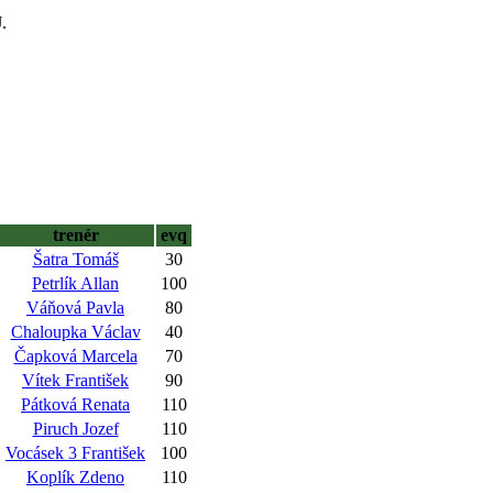
.
trenér
evq
Šatra Tomáš
30
Petrlík Allan
100
Váňová Pavla
80
Chaloupka Václav
40
Čapková Marcela
70
Vítek František
90
Pátková Renata
110
Piruch Jozef
110
Vocásek 3 František
100
Koplík Zdeno
110