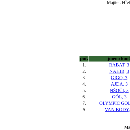
Majitel: Hř
poř.
jméno kon
1.
RABAT, 3
2.
NAHIB, 3
3.
GIGO, 3
4.
AJDA, 3
5.
NŠOČI, 3
6.
GÓL, 3
7.
OLYMPIC GOL
S
VAN BODY,
Maj