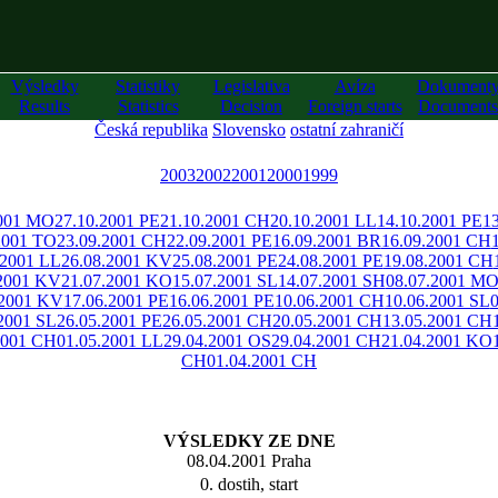
Výsledky
Statistiky
Legislativa
Avíza
Dokument
Results
Statistics
Decision
Foreign starts
Documents
Česká republika
Slovensko
ostatní zahraničí
2003
2002
2001
2000
1999
2001 MO
27.10.2001 PE
21.10.2001 CH
20.10.2001 LL
14.10.2001 PE
1
2001 TO
23.09.2001 CH
22.09.2001 PE
16.09.2001 BR
16.09.2001 CH
.2001 LL
26.08.2001 KV
25.08.2001 PE
24.08.2001 PE
19.08.2001 CH
.2001 KV
21.07.2001 KO
15.07.2001 SL
14.07.2001 SH
08.07.2001 M
.2001 KV
17.06.2001 PE
16.06.2001 PE
10.06.2001 CH
10.06.2001 SL
2001 SL
26.05.2001 PE
26.05.2001 CH
20.05.2001 CH
13.05.2001 CH
2001 CH
01.05.2001 LL
29.04.2001 OS
29.04.2001 CH
21.04.2001 KO
CH
01.04.2001 CH
VÝSLEDKY ZE DNE
08.04.2001 Praha
0. dostih, start