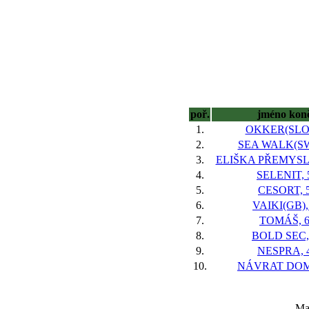
poř.
jméno kon
1.
OKKER(SLO)
2.
SEA WALK(SWI
3.
ELIŠKA PŘEMYSL
4.
SELENIT, 
5.
CESORT, 
6.
VAIKI(GB),
7.
TOMÁŠ, 
8.
BOLD SEC,
9.
NESPRA, 
10.
NÁVRAT DOM
Maj