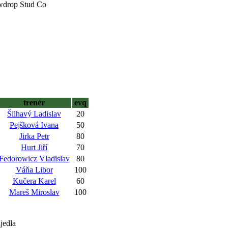
owdrop Stud Co
trenér
evq
Šilhavý Ladislav
20
Pejšková Ivana
50
Jirka Petr
80
Hurt Jiří
70
Fedorowicz Vladislav
80
Váňa Libor
100
Kučera Karel
60
Mareš Miroslav
100
jedla