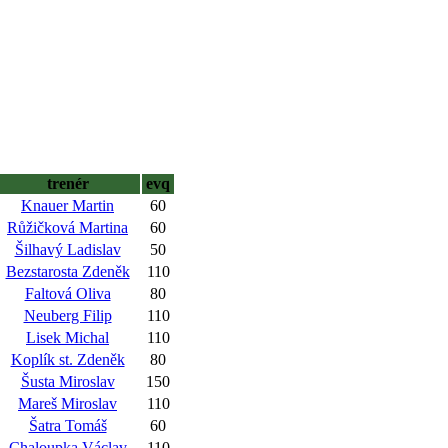
trenér
evq
Knauer Martin
60
Růžičková Martina
60
Šilhavý Ladislav
50
Bezstarosta Zdeněk
110
Faltová Oliva
80
Neuberg Filip
110
Lisek Michal
110
Koplík st. Zdeněk
80
Šusta Miroslav
150
Mareš Miroslav
110
Šatra Tomáš
60
Chaloupka Václav
110