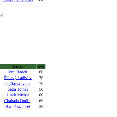
oň
trenér
evq
Vraj Radek
60
Šilhavý Ladislav
30
Pejšková Ivana
70
Šatra Tomáš
50
Lisek Michal
80
Chabada Ondřej
60
Bartoš st. Josef
100