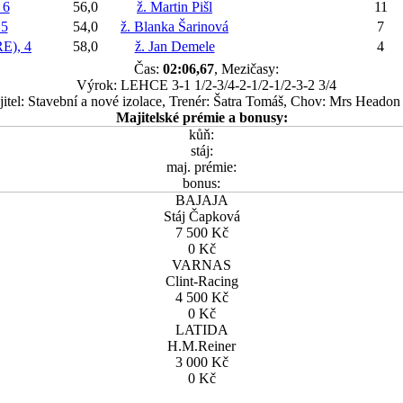
 6
56,0
ž. Martin Pišl
11
5
54,0
ž. Blanka Šarinová
7
E), 4
58,0
ž. Jan Demele
4
Čas:
02:06,67
, Mezičasy:
Výrok: LEHCE 3-1 1/2-3/4-2-1/2-1/2-3-2 3/4
itel: Stavební a nové izolace, Trenér: Šatra Tomáš, Chov: Mrs Headon
Majitelské prémie a bonusy:
kůň:
stáj:
maj. prémie:
bonus:
BAJAJA
Stáj Čapková
7 500 Kč
0 Kč
VARNAS
Clint-Racing
4 500 Kč
0 Kč
LATIDA
H.M.Reiner
3 000 Kč
0 Kč