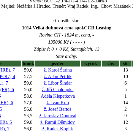
Výrok: BOJ 1-2 1/4-1/2-4 1/4-1/2-daleko
Majitel: Nežárka J.Hradec, Trenér: Vraj Radek, Ing., Chov: Mazánek J
0. dostih, start
1014 Velká dubnová cena spol.CCB Leasing
Rovina CH - 1824 m, cena, -
135000 Kč ( - - - - )
Zápisné: 0 + 0 Kč, Startujících: 13
Stav dráhy:
ě
hmot.
jezdec
výrok
čas
stč
RE), 7
59,0
ž. Karol Šarina
13
OL), 4
57,5
ž. Allan Petrlík
10
), 7
59,0
ž. Libor Šindar
6
R), 6
56,0
ž. Jiří Chaloupka
5
5
58,0
Adéla Klepetková
1
ER), 6
57,0
ž. Ivan Kub
14
5
56,0
ž. Josef Bartoš
2
4
53,5
ž. Jaroslav Donoval
9
R), 5
59,0
ž. Ramil Děmidov
12
), 7
56,0
ž. Radek Koplík
3