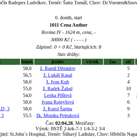
ebčín Radopex Ludvíkov, Trenér: Šatra Tomáš, Chov: Dr.Voesten&Sn
0. dostih, start
1011 Cena Author
Rovina IV - 1624 m, cena, -
30000 Kč ( - - - - )
Zápisné: 0 + 0 Kč, Startujících: 8
Stav dráhy:
ě
hmot.
jezdec
výrok
čas
stč
58,0
ž. Ramil Děmidov
5
56,5
ž. Lukáš Kasal
2
58,0
ž. Ivan Kub
4
55,0
ž. Radek Žalud
10
54,0
Lenka Pišlová
7
58,0
Ivana Rajnyšová
6
D, 3
58,0
ž. Karol Šarina
9
 3
55,5
žk. Monika Petruková
3
Čas:
02:04,28
, Mezičasy:
Výrok: JISTĚ 2-krk-7-1 1/4-3-2 3/4
itel: St.John`s Hospital, Trenér: Šilhavý Ladislav, Chov: Hřebčín Napa