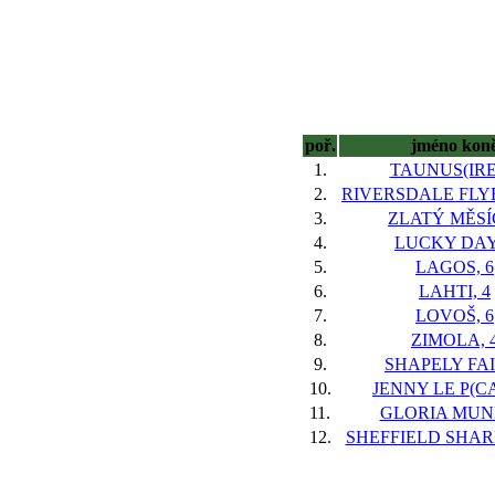
poř.
jméno kon
1.
TAUNUS(IRE)
2.
RIVERSDALE FLYE
3.
ZLATÝ MĚSÍC
4.
LUCKY DAY,
5.
LAGOS, 6
6.
LAHTI, 4
7.
LOVOŠ, 6
8.
ZIMOLA, 
9.
SHAPELY FAI
10.
JENNY LE P(CA
11.
GLORIA MUND
12.
SHEFFIELD SHARK