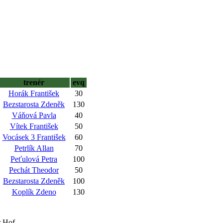
trenér
evq
Horák František
30
Bezstarosta Zdeněk
130
Váňová Pavla
40
Vítek František
50
Vocásek 3 František
60
Petrlík Allan
70
Peťulová Petra
100
Pechát Theodor
50
Bezstarosta Zdeněk
100
Koplík Zdeno
130
r Hof