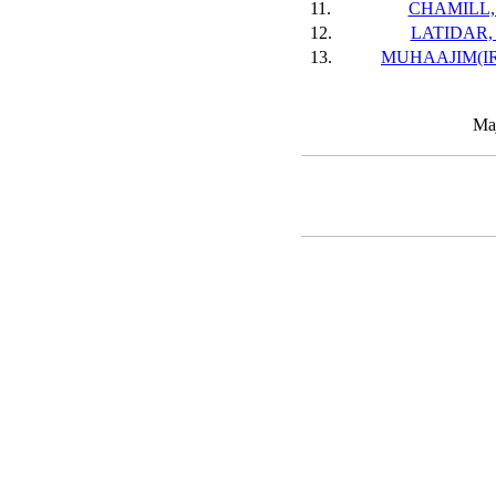
11.
CHAMILL,
12.
LATIDAR, 
13.
MUHAAJIM(IR
Maj