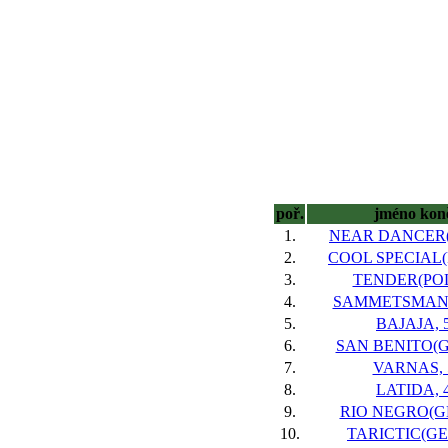
poř.
jméno kon
1.
NEAR DANCER(I
2.
COOL SPECIAL(P
3.
TENDER(POL
4.
SAMMETSMAN(F
5.
BAJAJA, 
6.
SAN BENITO(G
7.
VARNAS, 
8.
LATIDA, 
9.
RIO NEGRO(GE
10.
TARICTIC(GER