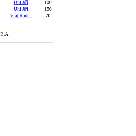
Uhl Jiří
100
Uhl Jiří
150
Vraj Radek
70
 B.A.