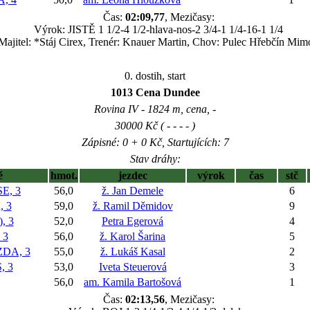
Čas:
02:09,77
, Mezičasy:
Výrok: JISTĚ 1 1/2-4 1/2-hlava-nos-2 3/4-1 1/4-16-1 1/4
Majitel: *Stáj Cirex, Trenér: Knauer Martin, Chov: Pulec Hřebčín Mim
0. dostih, start
1013 Cena Dundee
Rovina IV - 1824 m, cena, -
30000 Kč ( - - - - )
Zápisné: 0 + 0 Kč, Startujících: 7
Stav dráhy:
ě
hmot.
jezdec
výrok
čas
stč
E, 3
56,0
ž. Jan Demele
6
, 3
59,0
ž. Ramil Děmidov
9
, 3
52,0
Petra Egerová
4
 3
56,0
ž. Karol Šarina
5
DA, 3
55,0
ž. Lukáš Kasal
2
, 3
53,0
Iveta Steuerová
3
56,0
am. Kamila Bartošová
1
Čas:
02:13,56
, Mezičasy: