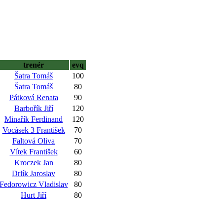
trenér
evq
Šatra Tomáš
100
Šatra Tomáš
80
Pátková Renata
90
Barbořík Jiří
120
Minařík Ferdinand
120
Vocásek 3 František
70
Faltová Oliva
70
Vítek František
60
Kroczek Jan
80
Drlík Jaroslav
80
Fedorowicz Vladislav
80
Hurt Jiří
80