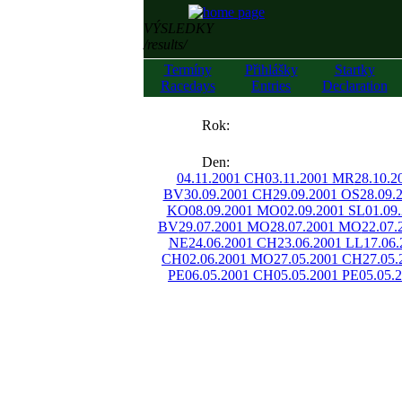
VÝSLEDKY
/results/
Termíny
Přihlášky
Startky
Racedays
Entries
Declaration
««
Rok:
»»
Den:
04.11.2001 CH
03.11.2001 MR
28.10.
BV
30.09.2001 CH
29.09.2001 OS
28.09.
KO
08.09.2001 MO
02.09.2001 SL
01.09
BV
29.07.2001 MO
28.07.2001 MO
22.07
NE
24.06.2001 CH
23.06.2001 LL
17.06
CH
02.06.2001 MO
27.05.2001 CH
27.05.
PE
06.05.2001 CH
05.05.2001 PE
05.05.