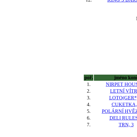
poř.
jméno kon
1.
NIRPET HOUS
2.
LETNÍ VÍTR
3.
LOTO(GER*)
4.
CUKETKA,
5.
POLÁRNÍ HVĚZ
6.
DELI RULES
7.
TRN, 3