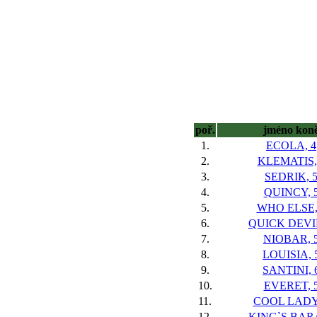
poř.
jméno kon
1.
ECOLA, 4
2.
KLEMATIS,
3.
SEDRIK, 
4.
QUINCY, 
5.
WHO ELSE,
6.
QUICK DEVIL
7.
NIOBAR, 
8.
LOUISIA, 
9.
SANTINI, 
10.
EVERET, 
11.
COOL LADY,
12.
KING`S BARA