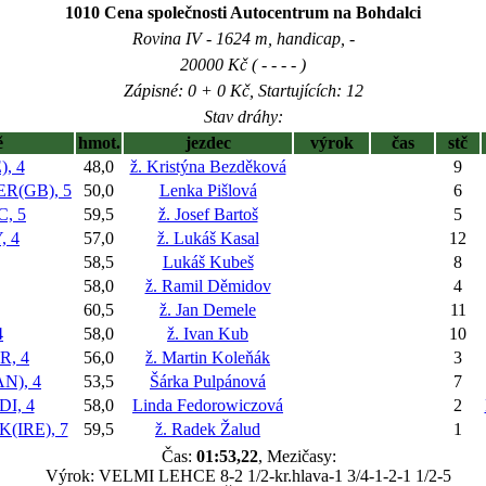
1010 Cena společnosti Autocentrum na Bohdalci
Rovina IV - 1624 m, handicap, -
20000 Kč ( - - - - )
Zápisné: 0 + 0 Kč, Startujících: 12
Stav dráhy:
ě
hmot.
jezdec
výrok
čas
stč
, 4
48,0
ž. Kristýna Bezděková
9
R(GB), 5
50,0
Lenka Pišlová
6
, 5
59,5
ž. Josef Bartoš
5
 4
57,0
ž. Lukáš Kasal
12
58,5
Lukáš Kubeš
8
58,0
ž. Ramil Děmidov
4
60,5
ž. Jan Demele
11
4
58,0
ž. Ivan Kub
10
R, 4
56,0
ž. Martin Koleňák
3
N), 4
53,5
Šárka Pulpánová
7
I, 4
58,0
Linda Fedorowiczová
2
(IRE), 7
59,5
ž. Radek Žalud
1
Čas:
01:53,22
, Mezičasy:
Výrok: VELMI LEHCE 8-2 1/2-kr.hlava-1 3/4-1-2-1 1/2-5