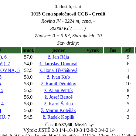
0. dostih, start
1015 Cena společnosti CCB - Credit
Rovina IV - 2224 m, cena, -
30000 Kč ( - - - - )
Zápisné: 0 + 0 Kč, Startujících: 10
Stav dráhy:
ě
hmot.
jezdec
výrok
čas
stč
, 6
57,0
ž. Jan Rája
9
), 7
54,0
ž. Jaroslav Donoval
6
OVNA, 5
52,5
ž. Ilona Třešňáková
1
5
58,0
ž. Ivan Kub
4
5
58,0
ž. Ramil Děmidov
10
 5
56,5
ž. Allan Petrlík
8
6
56,0
ž. Josef Bartoš
7
 4
58,0
ž. Karol Šarina
5
4
56,0
ž. Martin Koleňák
2
Ů, 7
54,5
ž. Radek Koplík
3
Čas:
02:37,60
, Mezičasy:
Výrok: JISTĚ 2-3 1/4-10-10-3 1/2-8-2 3/4-2 1/4
itel: Stáj Go Go, Trenér: Horák František, MVDr., Chov: Gest.Güthle