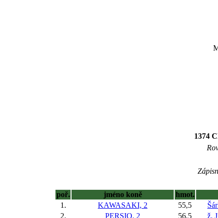
M
1374
Rov
Zápisn
poř.
jméno koně
hmot.
1.
KAWASAKI, 2
55,5
Šár
2.
PERSIO, 2
56,5
ž. 