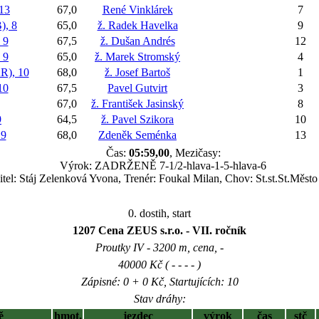
13
67,0
René Vinklárek
7
, 8
65,0
ž. Radek Havelka
9
 9
67,5
ž. Dušan Andrés
12
 9
65,0
ž. Marek Stromský
4
), 10
68,0
ž. Josef Bartoš
1
10
67,5
Pavel Gutvirt
3
67,0
ž. František Jasinský
8
9
64,5
ž. Pavel Szikora
10
9
68,0
Zdeněk Seménka
13
Čas:
05:59,00
, Mezičasy:
Výrok: ZADRŽENĚ 7-1/2-hlava-1-5-hlava-6
itel: Stáj Zelenková Yvona, Trenér: Foukal Milan, Chov: St.st.St.Město
0. dostih, start
1207 Cena ZEUS s.r.o. - VII. ročník
Proutky IV - 3200 m, cena, -
40000 Kč ( - - - - )
Zápisné: 0 + 0 Kč, Startujících: 10
Stav dráhy:
ě
hmot.
jezdec
výrok
čas
stč