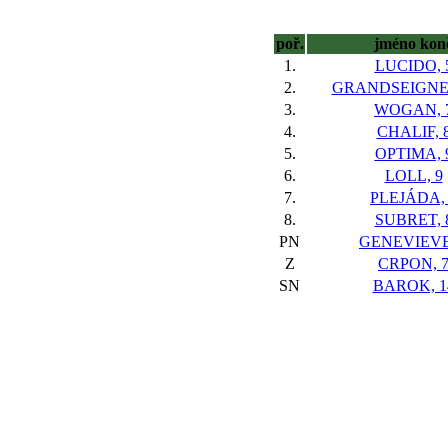
poř.
jméno kon
1.
LUCIDO, 
2.
GRANDSEIGNEU
3.
WOGAN, 
4.
CHALIF, 
5.
OPTIMA, 
6.
LOLL, 9
7.
PLEJÁDA,
8.
SUBRET, 
PN
GENEVIEVE
Z
CRPON, 
SN
BAROK, 1