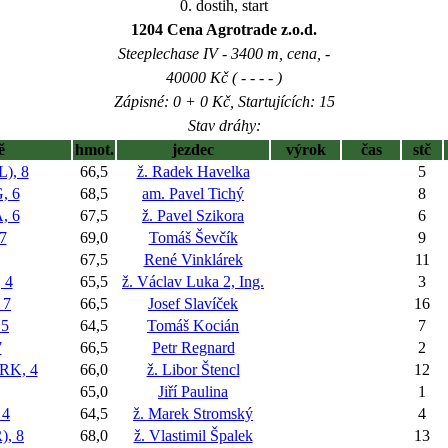
0. dostih, start
1204 Cena Agrotrade z.o.d.
Steeplechase IV - 3400 m, cena, -
40000 Kč ( - - - - )
Zápisné: 0 + 0 Kč, Startujících: 15
Stav dráhy:
ě
hmot.
jezdec
výrok
čas
stč
), 8
66,5
ž. Radek Havelka
5
, 6
68,5
am. Pavel Tichý
8
, 6
67,5
ž. Pavel Szikora
6
7
69,0
Tomáš Ševčík
9
67,5
René Vinklárek
11
 4
65,5
ž. Václav Luka 2, Ing.
3
 7
66,5
Josef Slavíček
16
5
64,5
Tomáš Kocián
7
7
66,5
Petr Regnard
2
RK, 4
66,0
ž. Libor Štencl
12
65,0
Jiří Paulina
1
 4
64,5
ž. Marek Stromský
4
, 8
68,0
ž. Vlastimil Špalek
13