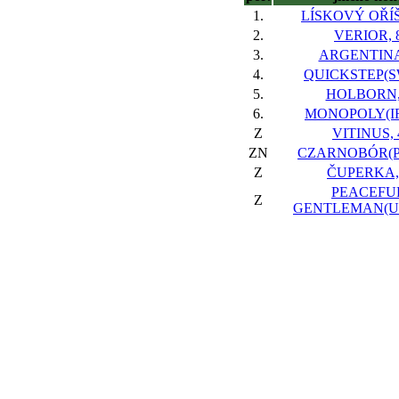
1.
LÍSKOVÝ OŘÍŠ
2.
VERIOR, 
3.
ARGENTINA
4.
QUICKSTEP(SW
5.
HOLBORN,
6.
MONOPOLY(IR
Z
VITINUS, 
ZN
CZARNOBÓR(PO
Z
ČUPERKA,
PEACEFU
Z
GENTLEMAN(US