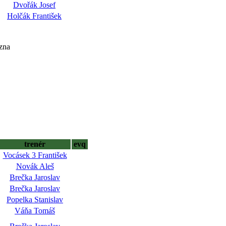
Dvořák Josef
Holčák František
zna
trenér
evq
Vocásek 3 František
Novák Aleš
Brečka Jaroslav
Brečka Jaroslav
Popelka Stanislav
Váňa Tomáš