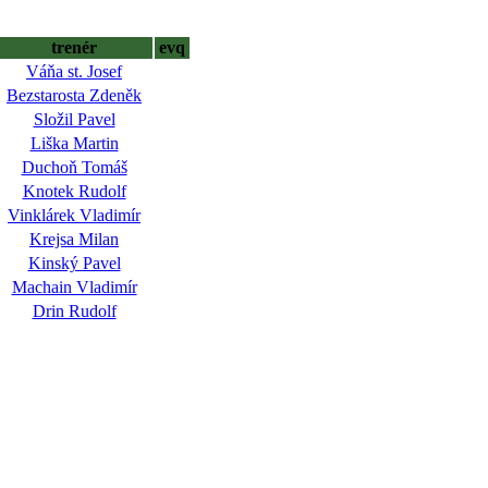
trenér
evq
Váňa st. Josef
Bezstarosta Zdeněk
Složil Pavel
Liška Martin
Duchoň Tomáš
Knotek Rudolf
Vinklárek Vladimír
Krejsa Milan
Kinský Pavel
Machain Vladimír
Drin Rudolf