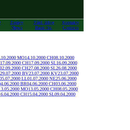
y
Zprávy
Zákl. údaje
Kontakty
News
Basic fig.
Contacts
.10.2000 MO
14.10.2000 CH
08.10.2000
17.09.2000 CH
17.09.2000 SL
16.09.2000
02.09.2000 CH
27.08.2000 SL
26.08.2000
29.07.2000 BV
23.07.2000 KV
23.07.2000
05.07.2000 LL
01.07.2000 NE
25.06.2000
04.06.2000 BR
04.06.2000 CH
03.06.2000
13.05.2000 MO
13.05.2000 CH
08.05.2000
16.04.2000 CH
15.04.2000 SL
09.04.2000