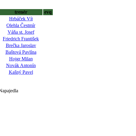
trenér
evq
Hrbáček Vít
Olehla Čestmír
Váňa st. Josef
Friedrich František
Brečka Jaroslav
Baštová Pavlína
Hojgr Milan
Novák Antonín
Kašný Pavel
Napajedla