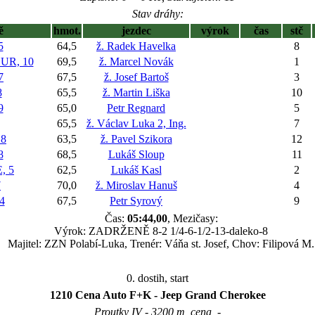
Stav dráhy:
ě
hmot.
jezdec
výrok
čas
stč
5
64,5
ž. Radek Havelka
8
R, 10
69,5
ž. Marcel Novák
1
7
67,5
ž. Josef Bartoš
3
8
65,5
ž. Martin Liška
10
9
65,0
Petr Regnard
5
65,5
ž. Václav Luka 2, Ing.
7
 8
63,5
ž. Pavel Szikora
12
8
68,5
Lukáš Sloup
11
, 5
62,5
Lukáš Kasl
2
7
70,0
ž. Miroslav Hanuš
4
4
67,5
Petr Syrový
9
Čas:
05:44,00
, Mezičasy:
Výrok: ZADRŽENĚ 8-2 1/4-6-1/2-13-daleko-8
Majitel: ZZN Polabí-Luka, Trenér: Váňa st. Josef, Chov: Filipová M.
0. dostih, start
1210 Cena Auto F+K - Jeep Grand Cherokee
Proutky IV - 3200 m, cena, -