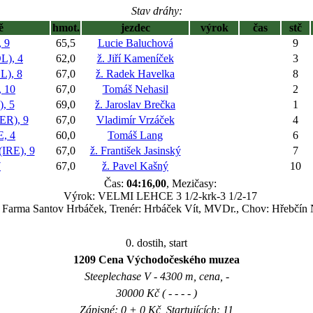
Stav dráhy:
ě
hmot.
jezdec
výrok
čas
stč
 9
65,5
Lucie Baluchová
9
), 4
62,0
ž. Jiří Kameníček
3
), 8
67,0
ž. Radek Havelka
8
 10
67,0
Tomáš Nehasil
2
, 5
69,0
ž. Jaroslav Brečka
1
R), 9
67,0
Vladimír Vrzáček
4
, 4
60,0
Tomáš Lang
6
RE), 9
67,0
ž. František Jasinský
7
7
67,0
ž. Pavel Kašný
10
Čas:
04:16,00
, Mezičasy:
Výrok: VELMI LEHCE 3 1/2-krk-3 1/2-17
: Farma Santov Hrbáček, Trenér: Hrbáček Vít, MVDr., Chov: Hřebčín 
0. dostih, start
1209 Cena Východočeského muzea
Steeplechase V - 4300 m, cena, -
30000 Kč ( - - - - )
Zápisné: 0 + 0 Kč, Startujících: 11