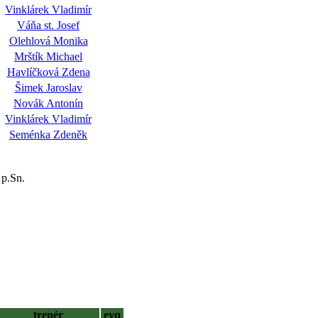
Vinklárek Vladimír
Váňa st. Josef
Olehlová Monika
Mrštík Michael
Havlíčková Zdena
Šimek Jaroslav
Novák Antonín
Vinklárek Vladimír
Seménka Zdeněk
 p.Sn.
trenér
evq