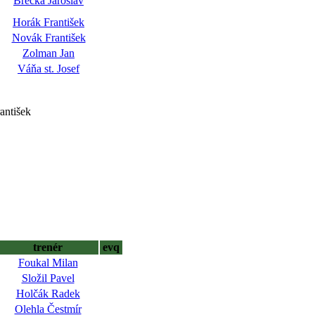
Brečka Jaroslav
Horák František
Novák František
Zolman Jan
Váňa st. Josef
antišek
trenér
evq
Foukal Milan
Složil Pavel
Holčák Radek
Olehla Čestmír