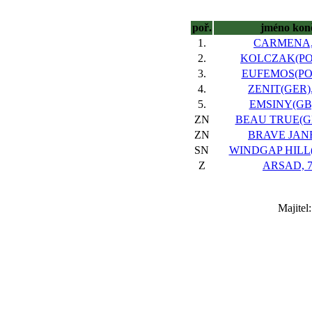
poř.
jméno kon
1.
CARMENA,
2.
KOLCZAK(POL
3.
EUFEMOS(POL
4.
ZENIT(GER),
5.
EMSINY(GB)
ZN
BEAU TRUE(GE
ZN
BRAVE JANE
SN
WINDGAP HILL(I
Z
ARSAD, 
Majitel