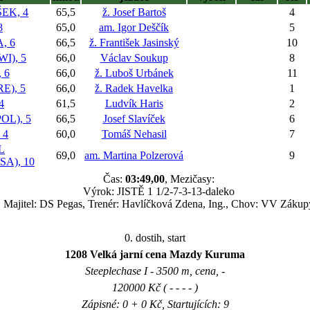
EK, 4
65,5
ž. Josef Bartoš
4
8
65,0
am. Igor Deščík
5
, 6
66,5
ž. František Jasinský
10
I), 5
66,0
Václav Soukup
8
 6
66,0
ž. Luboš Urbánek
11
E), 5
66,0
ž. Radek Havelka
1
4
61,5
Ludvík Haris
2
L), 5
66,5
Josef Slavíček
6
 4
60,0
Tomáš Nehasil
7
L
69,0
am. Martina Polzerová
9
A), 10
Čas:
03:49,00
, Mezičasy:
Výrok: JISTĚ 1 1/2-7-3-13-daleko
Majitel: DS Pegas, Trenér: Havlíčková Zdena, Ing., Chov: VV Zákup
0. dostih, start
1208 Velká jarní cena Mazdy Kuruma
Steeplechase I - 3500 m, cena, -
120000 Kč ( - - - - )
Zápisné: 0 + 0 Kč, Startujících: 9