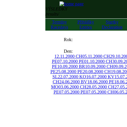
VÝSLEDKY
/results/
Termíny
Přihlášky
Startky
Racedays
Entries
Declaration
««
Rok:
»»
Den:
12.11.2000 CH
05.11.2000 CH
29.10.2
PE
07.10.2000 PE
01.10.2000 CH
30.09.
PE
10.09.2000 BR
10.09.2000 CH
09.09.
PE
25.08.2000 PE
20.08.2000 CH
19.08.2
SL
22.07.2000 KO
16.07.2000 KV
15.07.
CH
24.06.2000 BV
18.06.2000 PE
18.06
MO
03.06.2000 CH
28.05.2000 CH
27.05.
PE
07.05.2000 PE
07.05.2000 CH
06.05.