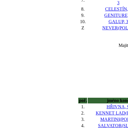
7.
3
8.
CELESTÍN,
9.
GENITURE,
10.
GALUP, 
Z
NEVER(POL)
Majit
poř.
jméno kon
1.
HŘIVNA, 
2.
KENNET LAD(IR
3.
MARTINI(POL
4.
SALVATOR(SLO