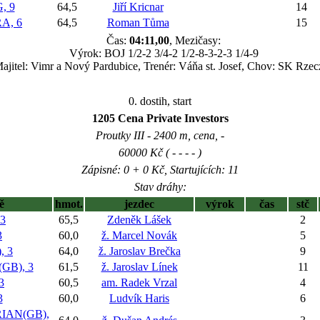
, 9
64,5
Jiří Kricnar
14
A, 6
64,5
Roman Tůma
15
Čas:
04:11,00
, Mezičasy:
Výrok: BOJ 1/2-2 3/4-2 1/2-8-3-2-3 1/4-9
ajitel: Vimr a Nový Pardubice, Trenér: Váňa st. Josef, Chov: SK Rzec
0. dostih, start
1205 Cena Private Investors
Proutky III - 2400 m, cena, -
60000 Kč ( - - - - )
Zápisné: 0 + 0 Kč, Startujících: 11
Stav dráhy:
ě
hmot.
jezdec
výrok
čas
stč
3
65,5
Zdeněk Lášek
2
3
60,0
ž. Marcel Novák
5
, 3
64,0
ž. Jaroslav Brečka
9
GB), 3
61,5
ž. Jaroslav Línek
11
3
60,5
am. Radek Vrzal
4
3
60,0
Ludvík Haris
6
IAN(GB),