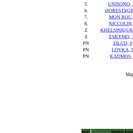
5.
UNISONO, 
6.
HORESTI(GB)
7.
MON ROU,
8.
NICCOLIN,
Z
KHELSINK(UKR
Z
ESKYMO, 
PN
ZILCO, 9
PN
LOVKA, 
PN
KADMOS, 
Maj
poř.
jméno kon