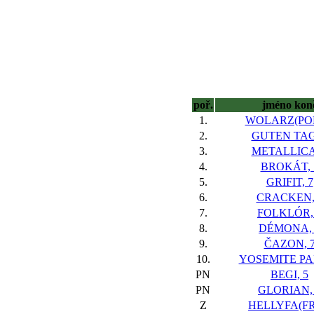
poř.
jméno kon
1.
WOLARZ(POL
2.
GUTEN TAG
3.
METALLICA
4.
BROKÁT, 
5.
GRIFIT, 7
6.
CRACKEN,
7.
FOLKLÓR,
8.
DÉMONA, 
9.
ČAZON, 
10.
YOSEMITE PA
PN
BEGI, 5
PN
GLORIAN,
Z
HELLYFA(FR)