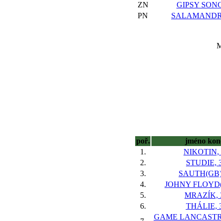
ZN
GIPSY SONG
PN
SALAMANDR
M
poř.
jméno kon
1.
NIKOTIN, 
2.
STUDIE, 
3.
SAUTH(GB)
4.
JOHNY FLOYD(
5.
MRAZÍK, 
6.
THÁLIE, 
GAME LANCASTR