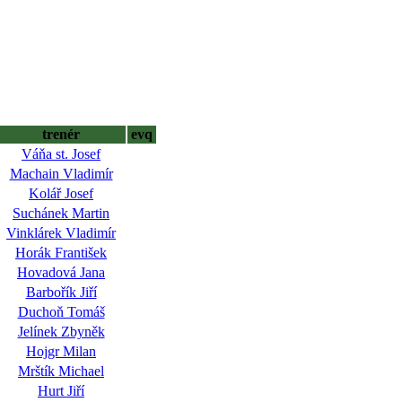
trenér
evq
Váňa st. Josef
Machain Vladimír
Kolář Josef
Suchánek Martin
Vinklárek Vladimír
Horák František
Hovadová Jana
Barbořík Jiří
Duchoň Tomáš
Jelínek Zbyněk
Hojgr Milan
Mrštík Michael
Hurt Jiří