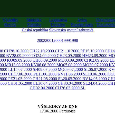
Výsledky
Statistiky
Legislativa
Avíza
Dokument
Results
Statistics
Decision
Foreign starts
Documents
Česká republika
Slovensko
ostatní zahraničí
2002
2001
2000
1999
1998
000 CH
28.10.2000 CH
22.10.2000 CH
21.10.2000 PE
15.10.2000 CH
14
2000 BV
28.09.2000 TO
24.09.2000 CH
23.09.2000 HM
23.09.2000 MO
2000 KO
09.09.2000 CH
03.09.2000 MO
03.09.2000 CH
02.09.2000 LL
000 MR
13.08.2000 KV
06.08.2000 MO
05.08.2000 MO
30.07.2000 KV
2000 LL
15.07.2000 SH
09.07.2000 MO
09.07.2000 SL
06.07.2000 KV
.2000 CH
17.06.2000 PE
11.06.2000 KV
11.06.2000 SL
10.06.2000 KO
2000 PE
21.05.2000 CH
21.05.2000 SL
20.05.2000 BV
14.05.2000 CH
2000 CH
01.05.2000 LL
30.04.2000 CH
30.04.2000 SL
24.04.2000 CH
CH
02.04.2000 CH
26.03.2000 SL
VÝSLEDKY ZE DNE
17.06.2000 Pardubice