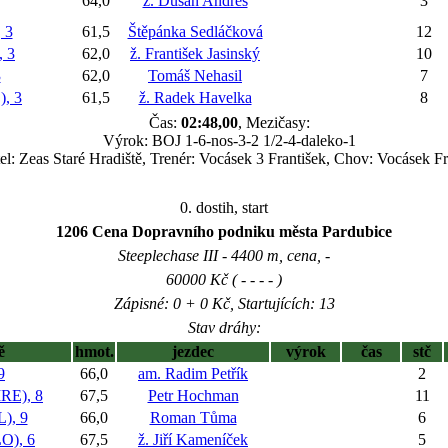
64,0
ž. Dušan Andrés
3
 3
61,5
Štěpánka Sedláčková
12
 3
62,0
ž. František Jasinský
10
3
62,0
Tomáš Nehasil
7
, 3
61,5
ž. Radek Havelka
8
Čas:
02:48,00
, Mezičasy:
Výrok: BOJ 1-6-nos-3-2 1/2-4-daleko-1
el: Zeas Staré Hradiště, Trenér: Vocásek 3 František, Chov: Vocásek Fr
0. dostih, start
1206 Cena Dopravního podniku města Pardubice
Steeplechase III - 4400 m, cena, -
60000 Kč ( - - - - )
Zápisné: 0 + 0 Kč, Startujících: 13
Stav dráhy:
ě
hmot.
jezdec
výrok
čas
stč
9
66,0
am. Radim Petřík
2
E), 8
67,5
Petr Hochman
11
), 9
66,0
Roman Tůma
6
), 6
67,5
ž. Jiří Kameníček
5