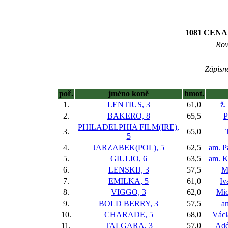
1081 CEN
Rov
Zápisné
poř.
jméno koně
hmot.
1.
LENTIUS, 3
61,0
ž.
2.
BAKERO, 8
65,5
P
PHILADELPHIA FILM(IRE),
3.
65,0
5
4.
JARZABEK(POL), 5
62,5
am. P
5.
GIULIO, 6
63,5
am. K
6.
LENSKIJ, 3
57,5
M
7.
EMILKA, 5
61,0
Iv
8.
VIGGO, 3
62,0
Mic
9.
BOLD BERRY, 3
57,5
am
10.
CHARADE, 5
68,0
Václ
11.
TALGARA, 3
57,0
Adé