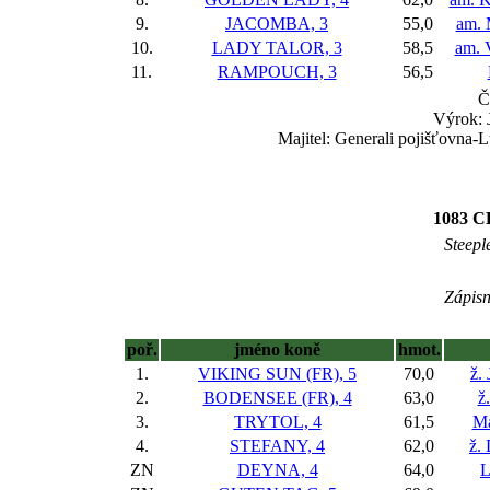
9.
JACOMBA, 3
55,0
am. 
10.
LADY TALOR, 3
58,5
am. 
11.
RAMPOUCH, 3
56,5
Č
Výrok: 
Majitel: Generali pojišťovna-L
1083 C
Steepl
Zápisn
poř.
jméno koně
hmot.
1.
VIKING SUN (FR), 5
70,0
ž.
2.
BODENSEE (FR), 4
63,0
ž
3.
TRYTOL, 4
61,5
Ma
4.
STEFANY, 4
62,0
ž.
ZN
DEYNA, 4
64,0
L