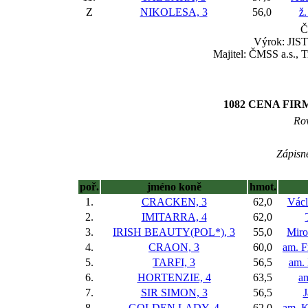
Z
NIKOLESA, 3
56,0
ž.
Č
Výrok: JISTĚ
Majitel: ČMSS a.s., 
1082 CENA FI
Rov
Zápisné
poř.
jméno koně
hmot.
1.
CRACKEN, 3
62,0
Václ
2.
IMITARRA, 4
62,0
3.
IRISH BEAUTY(POL*), 3
55,0
Miro
4.
CRAON, 3
60,0
am. F
5.
TARFI, 3
56,5
am.
6.
HORTENZIE, 4
63,5
a
7.
SIR SIMON, 3
56,5
J
8.
GOLDEN LADY, 4
62,0
am. K