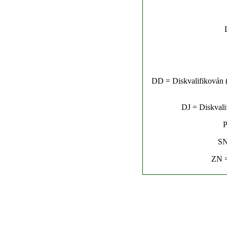
DD = Diskvalifikován (n
DJ = Diskvalif
P
SN
ZN =