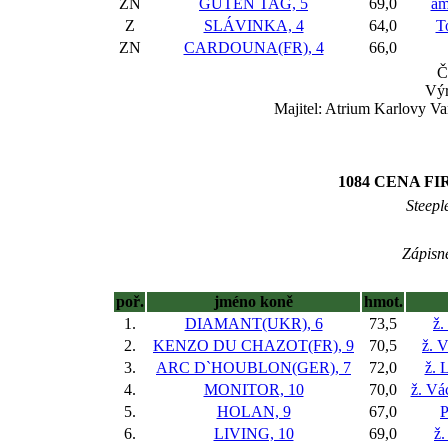
ZN
GUTEN TAG, 5
69,0
am
Z
SLÁVINKA, 4
64,0
T
ZN
CARDOUNA(FR), 4
66,0
Č
Výr
Majitel: Atrium Karlovy Va
1084 CENA FI
Steepl
Zápisné
poř.
jméno koně
hmot.
1.
DIAMANT(UKR), 6
73,5
ž.
2.
KENZO DU CHAZOT(FR), 9
70,5
ž. V
3.
ARC D`HOUBLON(GER), 7
72,0
ž. 
4.
MONITOR, 10
70,0
ž. Vá
5.
HOLAN, 9
67,0
P
6.
LIVING, 10
69,0
ž.