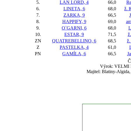
5.
LAN LORD, 4
66,0
Re
6.
LINETA, 6
68,0
ž. 
7.
ZARKA, 9
66,5
8.
HAPPIFY, 9
69,0
am
9.
O`GARNI, 6
68,0
L
10.
ESTAR, 9
71,5
ž
ZN
QUATREBELLINO, 6
68,5
ž.
Z
PASTELKA, 4
61,0
PN
GAMÍLA, 6
66,5
Ja
Č
Výrok: VELMI L
Majitel: Blatiny-Algida