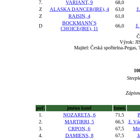
7.
VARIANT, 9
68,0
Z
ALASKA DANCER(IRE), 4
63,0
ž
Z
RAISIN, 4
61,0
BOCKMANN`S
D
66,0
ž.
CHOICE(IRE), 11
Č
Výrok: JI
Majitel: Česká spořitelna-Pegas,
10
Steepl
Zápisné
poř.
jméno koně
hmot.
1.
NOZARETA, 6
71,5
P
2.
MARTIRRI, 5
66,5
ž. Vá
3.
CRPON, 6
67,5
Mir
4.
DAMIENS, 8
67,5
J