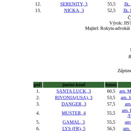
12.
SERENITY, 3
55,5
žk.
13.
NICKA, 3
52,5
žk.
Č
Výrok: JIST
Majitel: Rokyta-advokát
R
Zápisné
poř.
jméno koně
hmot.
1.
SANTA LUCK, 3
60,5
am. M
2.
RIVONIA(USA), 3
53,5
am. J
3.
DANGER, 3
57,5
am.
am. 
4.
MUSTER, 4
55,5
/
5.
GAMAL, 3
55,5
am.
6.
LYS (FR), 5
56,5
am. 