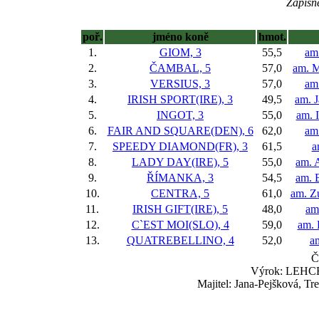
Zápisné
poř.
jméno koně
hmot.
1.
GIOM, 3
55,5
am
2.
ČAMBAL, 5
57,0
am. M
3.
VERSIUS, 3
57,0
am.
4.
IRISH SPORT(IRE), 3
49,5
am. J
5.
INGOT, 3
55,0
am. 
6.
FAIR AND SQUARE(DEN), 6
62,0
am.
7.
SPEEDY DIAMOND(FR), 3
61,5
a
8.
LADY DAY(IRE), 5
55,0
am. A
9.
ŘÍMANKA, 3
54,5
am. 
10.
CENTRA, 5
61,0
am. Z
11.
IRISH GIFT(IRE), 5
48,0
am
12.
C`EST MOI(SLO), 4
59,0
am. 
13.
QUATREBELLINO, 4
52,0
am
Č
Výrok: LEHCE 4
Majitel: Jana-Pejšková, Tr