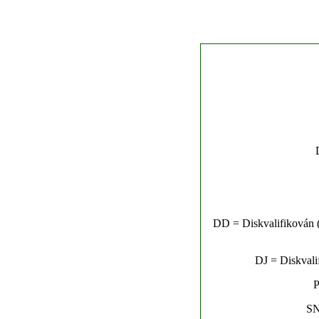
DD = Diskvalifikován (n
DJ = Diskvalif
P
SN