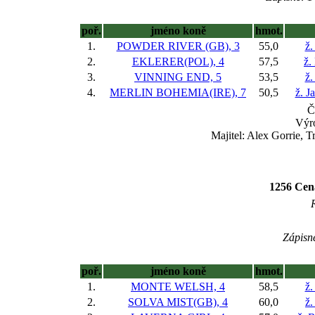
poř.
jméno koně
hmot.
1.
POWDER RIVER (GB), 3
55,0
ž.
2.
EKLERER(POL), 4
57,5
ž.
3.
VINNING END, 5
53,5
ž.
4.
MERLIN BOHEMIA(IRE), 7
50,5
ž. J
Č
Výr
Majitel: Alex Gorrie, T
1256 Cen
R
Zápisné
poř.
jméno koně
hmot.
1.
MONTE WELSH, 4
58,5
ž.
2.
SOLVA MIST(GB), 4
60,0
ž.