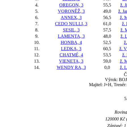
4.
OREGON, 3
55,5
ž. 
5.
VORONĚŽ, 3
49,0
ž. J
6.
ANNEX, 3
56,5
ž. 
7.
CEDO NULLI, 3
61,0
ž.
8.
SESIL, 3
57,5
ž. 
9.
LAMENTA, 3
48,0
ž. 
10.
HONBA, 4
52,5
ž
11.
LEDKA, 3
60,5
ž. V
12.
CHATMÉ, 4
53,5
ž.
13.
VIENETA, 3
59,0
ž. 
14.
WENDY RA, 3
0,0
ž. 
Č
Výrok: BOJ 
Majitel: J+H, Trenér
5
Rovina 
120000 Kč (
Zápisné: 1 