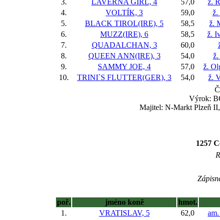
3.
LAVERNA GIRL, 4
57,0
ž. 
4.
VOLTÍK, 3
59,0
ž.
5.
BLACK TIROL(IRE), 5
58,5
ž. 
6.
MUZZ(IRE), 6
58,5
ž. I
7.
QUADALCHAN, 3
60,0
8.
QUEEN ANN(IRE), 3
54,0
ž.
9.
SAMMY JOE, 4
57,0
ž. Ol
10.
TRINI`S FLUTTER(GER), 3
54,0
ž. 
Č
Výrok: BO
Majitel: N-Markt Plzeň II
1257 C
R
Zápisné
poř.
jméno koně
hmot.
1.
VRATISLAV, 5
62,0
am.