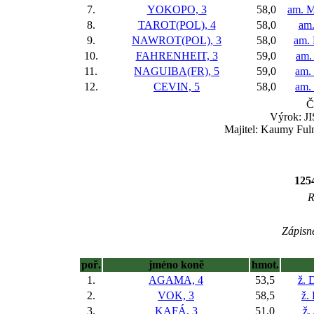
7.
YOKOPO, 3
58,0
am. M
8.
TAROT(POL), 4
58,0
am.
9.
NAWROT(POL), 3
58,0
am. 
10.
FAHRENHEIT, 3
59,0
am.
11.
NAGUIBA(FR), 5
59,0
am. 
12.
CEVIN, 5
58,0
am.
Č
Výrok: JI
Majitel: Kaumy Fuln
125
R
Zápisné
poř.
jméno koně
hmot.
1.
AGAMA, 4
53,5
ž. 
2.
VOK, 3
58,5
ž.
3.
KAFÁ, 3
51,0
ž.