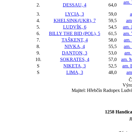
am. 
2.
DESSAU, 4
64,0
3.
LYCIA, 3
59,0
a
4.
KHELSINK(UKR), 7
59,5
am.
5.
LUDVÍK, 6
54,5
am. 
6.
BILLY THE BID (POL), 5
61,5
am. 
7.
TAŠKENT, 4
58,0
am. 
8.
NIVKA, 4
55,5
am.
9.
DANTON, 3
53,0
am.
10.
SOKRATES, 4
57,0
am. M
S
NIKETA, 3
52,5
am. 
S
LIMA, 3
48,0
am
Č
Výro
Majitel: Hřebčín Radopex Ludvík
1258 Handicap
R