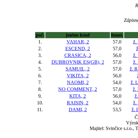
R
Zápisné
poř.
jméno koně
hmot.
1.
VAHAR, 2
57,0
ž.
2.
ESCEND, 2
57,0
3.
CRASICA, 2
56,0
ž.
4.
DUBROVNIK ES(GB), 2
57,0
ž.
5.
SAMUIL, 2
57,0
ž. 
6.
VIKITA, 2
56,0
7.
NAOMI, 2
54,0
ž. 
8.
NO COMMENT, 2
57,0
ž.
9.
KITA, 2
56,0
ž
10.
RAISIN, 2
54,0
ž.
11.
DAMI, 2
53,5
ž. 
Č
Výrok
Majitel: Svinčice s.r.o.,