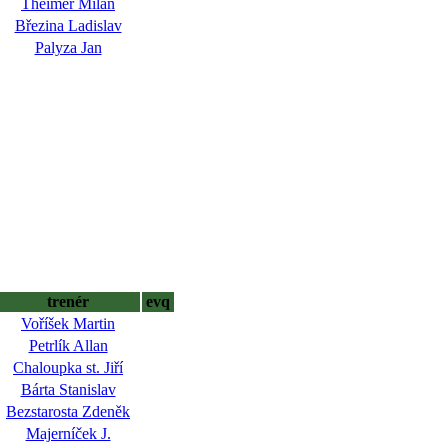
Theimer Milan
Březina Ladislav
Palyza Jan
trenér
evq
Voříšek Martin
Petrlík Allan
Chaloupka st. Jiří
Bárta Stanislav
Bezstarosta Zdeněk
Majerníček J.