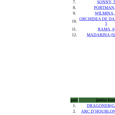
7.
SONNY, 
8.
PORTMAN,
9.
WILMINA,
ORCHIDEA DE DAN
10.
5
11.
RAMA, 6
12.
MADARINA (SL
poř.
jméno kon
1.
DRAGONER(GE
2.
ARC D`HOUBLON(