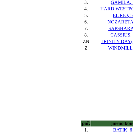
3.
GAMÍLA, 
4.
HARD WESTPO
5.
EL RIO, 5
6.
NOZARETA,
7.
SAPSHARP,
8.
CASSIUS, 
ZN
TRINITY DAY(F
Z
WINDMILL,
poř.
jméno kon
1.
BATIK, 6