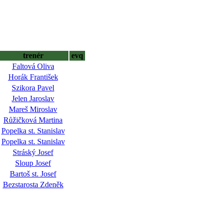
trenér
evq
Faltová Oliva
Horák František
Szikora Pavel
Jelen Jaroslav
Mareš Miroslav
Růžičková Martina
Popelka st. Stanislav
Popelka st. Stanislav
Stráský Josef
Sloup Josef
Bartoš st. Josef
Bezstarosta Zdeněk