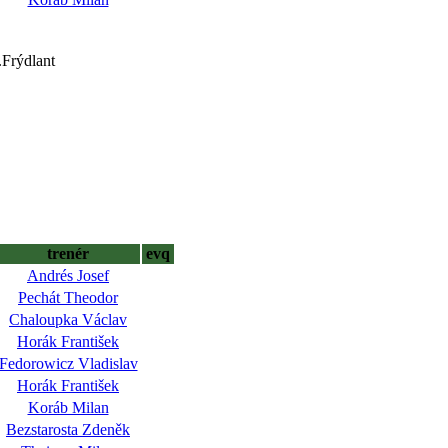
.Frýdlant
trenér
evq
Andrés Josef
Pechát Theodor
Chaloupka Václav
Horák František
Fedorowicz Vladislav
Horák František
Koráb Milan
Bezstarosta Zdeněk