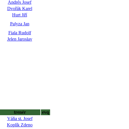
Andrés Josef
Dvořák Karel
Hurt Jiří
Palyza Jan
Fiala Rudolf
Jelen Jaroslav
trenér
evq
Váňa st. Josef
Koplík Zdeno