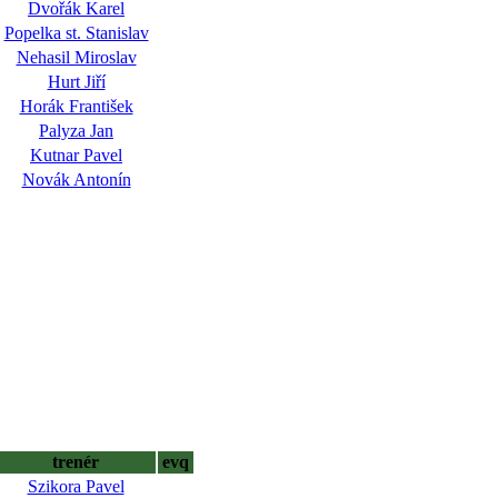
Dvořák Karel
Popelka st. Stanislav
Nehasil Miroslav
Hurt Jiří
Horák František
Palyza Jan
Kutnar Pavel
Novák Antonín
trenér
evq
Szikora Pavel