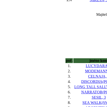
Majite
poř.
jméno kon
1.
LUCYDARA,
2.
MODEMANN
3.
CELNAJA,
4.
DISCORDIA(PO
5.
LONG TALL SALLY
6.
NARRATOR(PO
7.
SESIL, 3
8.
SEA WALK(SWI