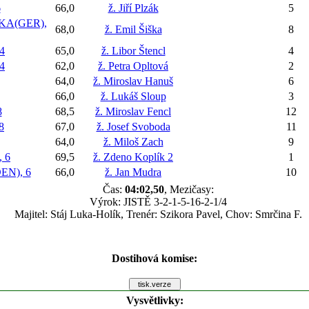
6
66,0
ž. Jiří Plzák
5
A(GER),
68,0
ž. Emil Šiška
8
4
65,0
ž. Libor Štencl
4
4
62,0
ž. Petra Opltová
2
64,0
ž. Miroslav Hanuš
6
66,0
ž. Lukáš Sloup
3
8
68,5
ž. Miroslav Fencl
12
8
67,0
ž. Josef Svoboda
11
64,0
ž. Miloš Zach
9
 6
69,5
ž. Zdeno Koplík 2
1
EN), 6
66,0
ž. Jan Mudra
10
Čas:
04:02,50
, Mezičasy:
Výrok: JISTĚ 3-2-1-5-16-2-1/4
Majitel: Stáj Luka-Holík, Trenér: Szikora Pavel, Chov: Smrčina F.
Dostihová komise:
Vysvětlivky: