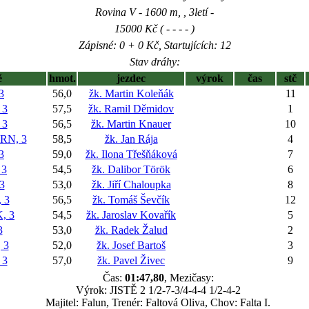
Rovina V - 1600 m, , 3letí -
15000 Kč ( - - - - )
Zápisné: 0 + 0 Kč, Startujících: 12
Stav dráhy:
ě
hmot.
jezdec
výrok
čas
stč
3
56,0
žk. Martin Koleňák
11
 3
57,5
žk. Ramil Děmidov
1
 3
56,5
žk. Martin Knauer
10
RN, 3
58,5
žk. Jan Rája
4
3
59,0
žk. Ilona Třešňáková
7
 3
54,5
žk. Dalibor Török
6
3
53,0
žk. Jiří Chaloupka
8
 3
56,5
žk. Tomáš Ševčík
12
, 3
54,5
žk. Jaroslav Kovařík
5
3
53,0
žk. Radek Žalud
2
 3
52,0
žk. Josef Bartoš
3
 3
57,0
žk. Pavel Živec
9
Čas:
01:47,80
, Mezičasy:
Výrok: JISTĚ 2 1/2-7-3/4-4-4 1/2-4-2
Majitel: Falun, Trenér: Faltová Oliva, Chov: Falta I.