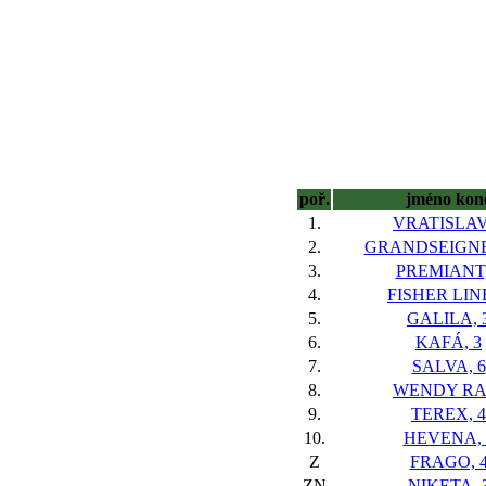
poř.
jméno kon
1.
VRATISLAV,
2.
GRANDSEIGNE
3.
PREMIANT,
4.
FISHER LINE
5.
GALILA, 
6.
KAFÁ, 3
7.
SALVA, 6
8.
WENDY RA,
9.
TEREX, 4
10.
HEVENA, 
Z
FRAGO, 
ZN
NIKETA, 