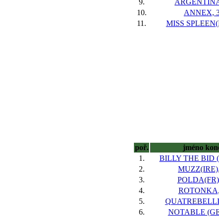
9.
ARGENTINA
10.
ANNEX, 
11.
MISS SPLEEN(F
poř.
jméno kon
1.
BILLY THE BID (
2.
MUZZ(IRE),
3.
POLDA(FR),
4.
ROTONKA,
5.
QUATREBELLI
6.
NOTABLE (GER