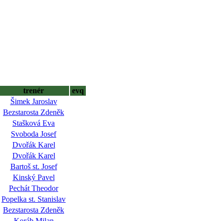
trenér
evq
Šimek Jaroslav
Bezstarosta Zdeněk
Stašková Eva
Svoboda Josef
Dvořák Karel
Dvořák Karel
Bartoš st. Josef
Kinský Pavel
Pechát Theodor
Popelka st. Stanislav
Bezstarosta Zdeněk
Koráb Milan