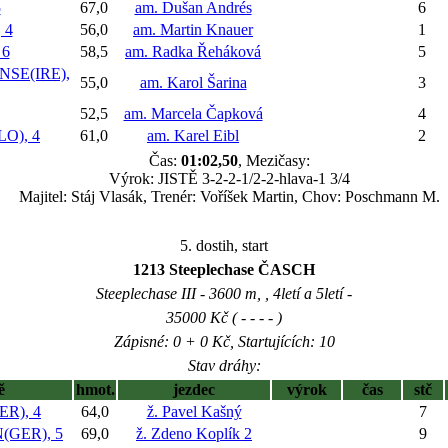
5
67,0
am. Dušan Andrés
6
 4
56,0
am. Martin Knauer
1
 6
58,5
am. Radka Řeháková
5
SE(IRE),
55,0
am. Karol Šarina
3
52,5
am. Marcela Čapková
4
O), 4
61,0
am. Karel Eibl
2
Čas:
01:02,50
, Mezičasy:
Výrok: JISTĚ 3-2-2-1/2-2-hlava-1 3/4
Majitel: Stáj Vlasák, Trenér: Voříšek Martin, Chov: Poschmann M.
5. dostih, start
1213 Steeplechase ČASCH
Steeplechase III - 3600 m, , 4letí a 5letí -
35000 Kč ( - - - - )
Zápisné: 0 + 0 Kč, Startujících: 10
Stav dráhy:
ě
hmot.
jezdec
výrok
čas
stč
R), 4
64,0
ž. Pavel Kašný
7
GER), 5
69,0
ž. Zdeno Koplík 2
9