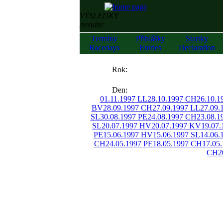
VÝSLEDKY
/results/
Termíny
Přihlášky
Startky
Racedays
Entries
Declaration
««
Rok:
»»
Den:
01.11.1997 LL
28.10.1997 CH
26.10.1
BV
28.09.1997 CH
27.09.1997 LL
27.09.
SL
30.08.1997 PE
24.08.1997 CH
23.08.
SL
20.07.1997 HV
20.07.1997 KV
19.07.
PE
15.06.1997 HV
15.06.1997 SL
14.06.
CH
24.05.1997 PE
18.05.1997 CH
17.05
CH
2