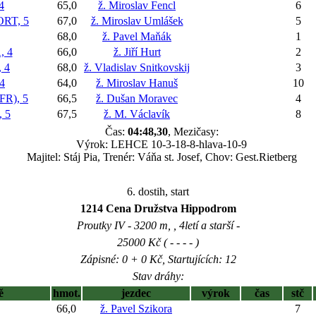
4
65,0
ž. Miroslav Fencl
6
RT, 5
67,0
ž. Miroslav Umlášek
5
68,0
ž. Pavel Maňák
1
 4
66,0
ž. Jiří Hurt
2
 4
68,0
ž. Vladislav Snitkovskij
3
4
64,0
ž. Miroslav Hanuš
10
R), 5
66,5
ž. Dušan Moravec
4
 5
67,5
ž. M. Václavík
8
Čas:
04:48,30
, Mezičasy:
Výrok: LEHCE 10-3-18-8-hlava-10-9
Majitel: Stáj Pia, Trenér: Váňa st. Josef, Chov: Gest.Rietberg
6. dostih, start
1214 Cena Družstva Hippodrom
Proutky IV - 3200 m, , 4letí a starší -
25000 Kč ( - - - - )
Zápisné: 0 + 0 Kč, Startujících: 12
Stav dráhy:
ě
hmot.
jezdec
výrok
čas
stč
66,0
ž. Pavel Szikora
7