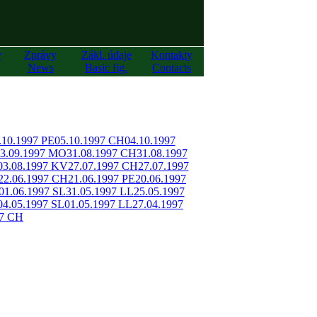
y
Zprávy
Zákl. údaje
Kontakty
News
Basic fig.
Contacts
.10.1997 PE
05.10.1997 CH
04.10.1997
3.09.1997 MO
31.08.1997 CH
31.08.1997
03.08.1997 KV
27.07.1997 CH
27.07.1997
22.06.1997 CH
21.06.1997 PE
20.06.1997
01.06.1997 SL
31.05.1997 LL
25.05.1997
04.05.1997 SL
01.05.1997 LL
27.04.1997
97 CH