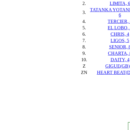
2.
LIMITA, 
TATANKA YOTANK
3.
6
4.
TERCIER, 
5.
EL LOBO, 
6.
CHRIS, 4
7.
LIGOS, 5
8.
SENIOR, 
9.
CHARTA, 
10.
DAITY, 4
Z
GIGUE(GB),
ZN
HEART BEAT(D