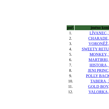
poř.
jméno kon
1.
LÍVANEC, 
2.
CHARADE,
3.
VORONĚŽ,
4.
SWEETY RETU
5.
MONKEY, 
6.
MARTIRRI,
7.
HISTORA, 
8.
JENI PRINC,
9.
POLLY BACK
10.
TABERA, 
11.
GOLD BOY,
12.
VALORKA,