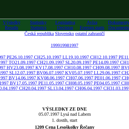
Výsledky
Statistiky
Legislativa
Avíza
Dokument
Results
Statistics
Decision
Foreign starts
Documents
Česká republika
Slovensko
ostatní zahraničí
1999
1998
1997
997 PE
26.10.1997 CH
25.10.1997 LL
19.10.1997 CH
12.10.1997 PE
11
1997 TO
21.09.1997 CH
21.09.1997 SL
20.09.1997 PE
14.09.1997 CH
1
1997 HV
23.08.1997 KV
17.08.1997 CH
10.08.1997 CH
09.08.1997 BV
1997 SL
12.07.1997 BV
06.07.1997 KV
05.07.1997 LL
29.06.1997 CH
1997 BV
14.06.1997 KV
08.06.1997 CH
07.06.1997 PE
01.06.1997 CH
.1997 BV
17.05.1997 PE
11.05.1997 CH
08.05.1997 PE
04.05.1997 CH
0.04.1997 CH
20.04.1997 SL
13.04.1997 CH
06.04.1997 CH
31.03.19
VÝSLEDKY ZE DNE
05.07.1997 Lysá nad Labem
1. dostih, start
1209 Cena Lesoškolky Řečany