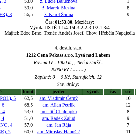
, 3
53,0
ž. Lucie Baluchová
1
3
59,0
ž. Marek Březina
8
R), 3
56,5
ž. Karol Šarina
9
Čas:
01:53,80
, Mezičasy:
Výrok: JISTĚ 1 1/4-1/4-3-2-2-3 1/2-1 3/4
Majitel: Edoc Brno, Trenér: Andrés Josef, Chov: Hřebčín Napajedla
4. dostih, start
1212 Cena Pekass s.r.o. Lysá nad Labem
Rovina IV - 1000 m, , 4letí a starší -
20000 Kč ( - - - - )
Zápisné: 0 + 0 Kč, Startujících: 12
Stav dráhy:
ě
hmot.
jezdec
výrok
čas
stč
POL), 5
62,5
am. Vladimír Černý
10
 6
68,5
am. Allan Petrlík
12
 4
53,0
am. Jiří Chaloupka
8
 4
51,0
am. Radek Žalud
9
NO, 4
57,0
am. Jan Rája
7
), 5
60,0
am. Miroslav Hanuš 2
11