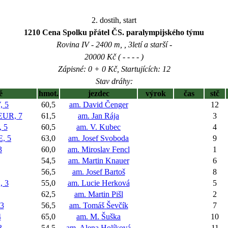
2. dostih, start
1210 Cena Spolku přátel ČS. paralympijského týmu
Rovina IV - 2400 m, , 3letí a starší -
20000 Kč ( - - - - )
Zápisné: 0 + 0 Kč, Startujících: 12
Stav dráhy:
ě
hmot.
jezdec
výrok
čas
stč
 5
60,5
am. David Čenger
12
UR, 7
61,5
am. Jan Rája
3
 5
60,5
am. V. Kubec
4
, 5
63,0
am. Josef Svoboda
9
3
60,0
am. Miroslav Fencl
1
54,5
am. Martin Knauer
6
56,5
am. Josef Bartoš
8
 3
55,0
am. Lucie Herková
5
62,5
am. Martin Pišl
2
3
56,5
am. Tomáš Ševčík
7
4
65,0
am. M. Šuška
10
3
54,5
am. Alena Holíková
11