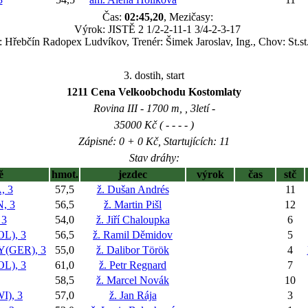
Čas:
02:45,20
, Mezičasy:
Výrok: JISTĚ 2 1/2-2-11-1 3/4-2-3-17
l: Hřebčín Radopex Ludvíkov, Trenér: Šimek Jaroslav, Ing., Chov: St.st
3. dostih, start
1211 Cena Velkoobchodu Kostomlaty
Rovina III - 1700 m, , 3letí -
35000 Kč ( - - - - )
Zápisné: 0 + 0 Kč, Startujících: 11
Stav dráhy:
ě
hmot.
jezdec
výrok
čas
stč
 3
57,5
ž. Dušan Andrés
11
, 3
56,5
ž. Martin Pišl
12
 3
54,0
ž. Jiří Chaloupka
6
L), 3
56,5
ž. Ramil Děmidov
5
(GER), 3
55,0
ž. Dalibor Török
4
L), 3
61,0
ž. Petr Regnard
7
58,5
ž. Marcel Novák
10
), 3
57,0
ž. Jan Rája
3