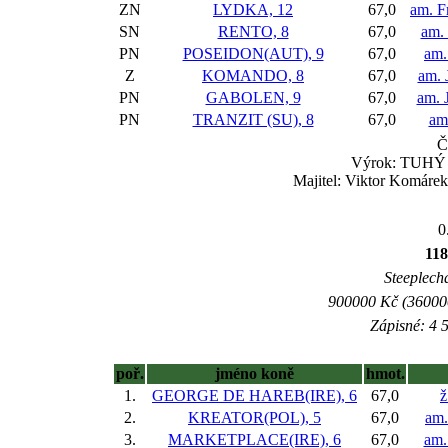
ZN
LYDKA, 12
67,0
am. F
SN
RENTO, 8
67,0
am.
PN
POSEIDON(AUT), 9
67,0
am.
Z
KOMANDO, 8
67,0
am. 
PN
GABOLEN, 9
67,0
am. J
PN
TRANZIT (SU), 8
67,0
am
Č
Výrok: TUHÝ B
Majitel: Viktor Komárek,
0
118
Steeplecha
900000 Kč (360000
Zápisné: 4 5
poř.
jméno koně
hmot.
1.
GEORGE DE HAREB(IRE), 6
67,0
ž
2.
KREATOR(POL), 5
67,0
am.
3.
MARKETPLACE(IRE), 6
67,0
am. 