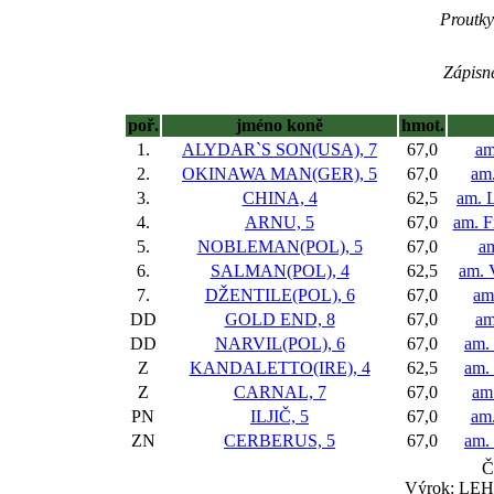
Proutky 
Zápisné
poř.
jméno koně
hmot.
1.
ALYDAR`S SON(USA), 7
67,0
am
2.
OKINAWA MAN(GER), 5
67,0
am.
3.
CHINA, 4
62,5
am. 
4.
ARNU, 5
67,0
am. F
5.
NOBLEMAN(POL), 5
67,0
am
6.
SALMAN(POL), 4
62,5
am. 
7.
DŽENTILE(POL), 6
67,0
am
DD
GOLD END, 8
67,0
am
DD
NARVIL(POL), 6
67,0
am.
Z
KANDALETTO(IRE), 4
62,5
am.
Z
CARNAL, 7
67,0
am
PN
ILJIČ, 5
67,0
am.
ZN
CERBERUS, 5
67,0
am. 
Č
Výrok: LEHC