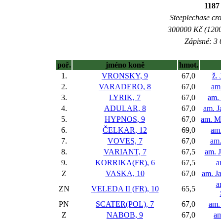
1187
Steeplechase cros
300000 Kč (1200
Zápisné: 3 
poř.
jméno koně
hmot.
1.
VRONSKY, 9
67,0
ž. 
2.
VARADERO, 8
67,0
am
3.
LYRIK, 7
67,0
am. 
4.
ADULAR, 8
67,0
am. J
5.
HYPNOS, 9
67,0
am. M
6.
ČELKAR, 12
69,0
am.
7.
VOVES, 7
67,0
am.
8.
VARIANT, 7
67,5
am. J
9.
KORRIKA(FR), 6
67,5
a
Z
VASKA, 10
67,0
am. J
a
ZN
VELEDA II (FR), 10
65,5
PN
SCATER(POL), 7
67,0
am.
Z
NABOB, 9
67,0
am