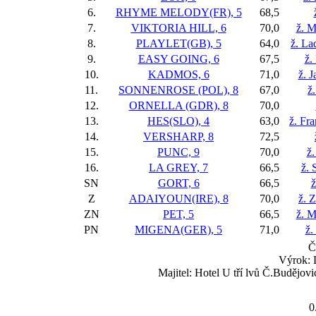
6.
RHYME MELODY(FR), 5
68,5
7.
VIKTORIA HILL, 6
70,0
ž. M
8.
PLAYLET(GB), 5
64,0
ž. La
9.
EASY GOING, 6
67,5
ž.
10.
KADMOS, 6
71,0
ž. J
11.
SONNENROSE (POL), 8
67,0
ž
12.
ORNELLA (GDR), 8
70,0
13.
HES(SLO), 4
63,0
ž. Fr
14.
VERSHARP, 8
72,5
15.
PUNC, 9
70,0
ž.
16.
LA GREY, 7
66,5
ž. 
SN
GORT, 6
66,5
ž
Z
ADAIYOUN(IRE), 8
70,0
ž. 
ZN
PET, 5
66,5
ž. M
PN
MIGENA(GER), 5
71,0
ž.
Č
Výrok: 
Majitel: Hotel U tří lvů Č.Budějo
0