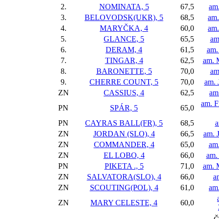
2.
NOMINATA, 5
67,5
am
3.
BELOVODSK(UKR), 5
68,5
am.
4.
MARYČKA, 4
60,0
am
5.
GLANCE, 5
65,5
am
6.
DERAM, 4
61,5
am.
7.
TINGAR, 4
62,5
am. 
8.
BARONETTE, 5
70,0
am
9.
CHERRE COUNT, 5
70,0
am. 
ZN
CASSIUS, 4
62,5
am
am. F
PN
SPÁR, 5
65,0
PN
CAYRAS BALL(FR), 5
68,5
a
ZN
JORDAN (SLO), 4
66,5
am. 
ZN
COMMANDER, 4
65,0
am.
ZN
EL LOBO, 4
66,0
am.
PN
PIKETA ., 5
71,0
am. 
ZN
SALVATORA(SLO), 4
66,0
a
ZN
SCOUTING(POL), 4
61,0
am.
ZN
MARY CELESTE, 4
60,0