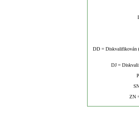
DD = Diskvalifikován (n
DJ = Diskvalif
P
SN
ZN =