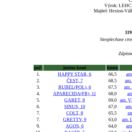
Č
Výrok: LEHCE
Majitel: Hexion-Váňa
11
Steeplechase cros
Zápisné
poř.
jméno koně
hmot.
1.
HAPPY STAR, 6
66,5
am
2.
ČEST, 7
68,5
am.
3.
RUBEL(POL), 6
67,5
am.
4.
APARECIDA(FR), 11
68,0
am
5.
GARET, 8
69,0
am. Vl
6.
SINUS, 10
67,0
am.
7.
COLT, 8
65,5
am
7.
GRETTY, 9
63,0
am. 
9.
AGOS, 6
64,0
am