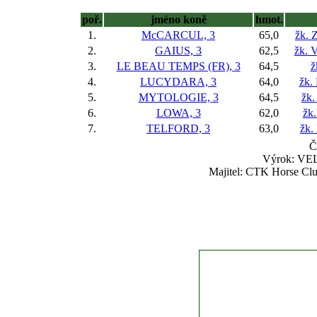
poř.
jméno koně
hmot.
1.
McCARCUL, 3
65,0
žk. 
2.
GAIUS, 3
62,5
žk. V
3.
LE BEAU TEMPS (FR), 3
64,5
ž
4.
LUCYDARA, 3
64,0
žk.
5.
MYTOLOGIE, 3
64,5
žk.
6.
LOWA, 3
62,0
žk
7.
TELFORD, 3
63,0
žk.
Č
Výrok: VEL
Majitel: CTK Horse Clu