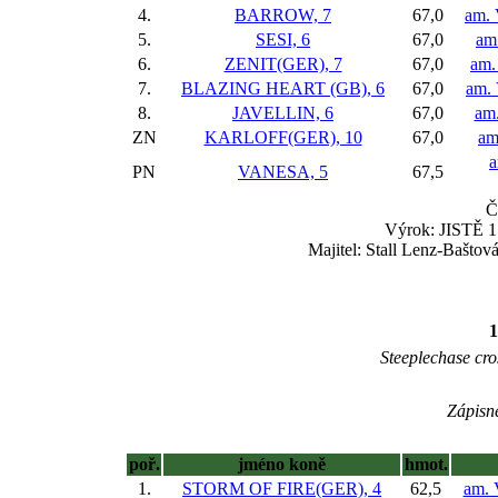
4.
BARROW, 7
67,0
am. 
5.
SESI, 6
67,0
am
6.
ZENIT(GER), 7
67,0
am.
7.
BLAZING HEART (GB), 6
67,0
am. 
8.
JAVELLIN, 6
67,0
am.
ZN
KARLOFF(GER), 10
67,0
am
a
PN
VANESA, 5
67,5
Č
Výrok: JISTĚ 1 
Majitel: Stall Lenz-Baštov
1
Steeplechase cros
Zápisné
poř.
jméno koně
hmot.
1.
STORM OF FIRE(GER), 4
62,5
am. 