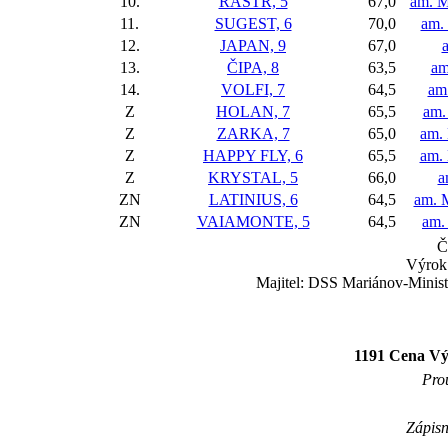
10.
RASTR, 5
67,0
am. M
11.
SUGEST, 6
70,0
am.
12.
JAPAN, 9
67,0
a
13.
ČIPA, 8
63,5
am
14.
VOLFI, 7
64,5
am
Z
HOLAN, 7
65,5
am.
Z
ZARKA, 7
65,0
am.
Z
HAPPY FLY, 6
65,5
am. 
Z
KRYSTAL, 5
66,0
a
ZN
LATINIUS, 6
64,5
am. 
ZN
VAIAMONTE, 5
64,5
am.
Č
Výrok:
Majitel: DSS Mariánov-Ministr
1191 Cena Vý
Prou
Zápisn