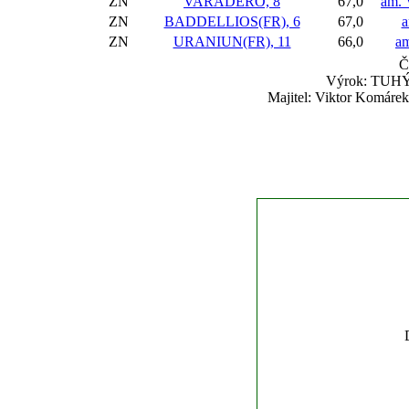
ZN
VARADERO, 8
67,0
am. 
ZN
BADDELLIOS(FR), 6
67,0
a
ZN
URANIUN(FR), 11
66,0
am
Č
Výrok: TUHÝ 
Majitel: Viktor Komárek,