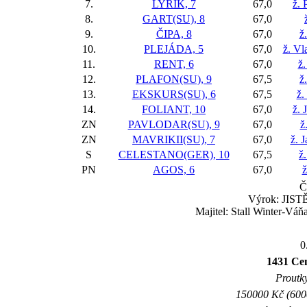
7.
LYRIK, 7
67,0
ž. 
8.
GART(SU), 8
67,0
9.
ČIPA, 8
67,0
ž
10.
PLEJÁDA, 5
67,0
ž. Vl
11.
RENT, 6
67,0
ž.
12.
PLAFON(SU), 9
67,5
ž
13.
EKSKURS(SU), 6
67,5
ž.
14.
FOLIANT, 10
67,0
ž. 
ZN
PAVLODAR(SU), 9
67,0
ž
ZN
MAVRIKII(SU), 7
67,0
ž. 
S
CELESTANO(GER), 10
67,5
ž
PN
AGOS, 6
67,0
ž
Č
Výrok: JISTĚ 
Majitel: Stall Winter-Váň
0
1431 Cen
Proutky
150000 Kč (6000