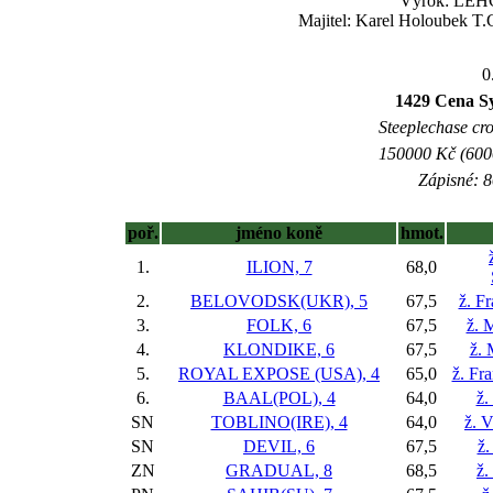
Výrok: LEHCE
Majitel: Karel Holoubek T.
0
1429 Cena Sy
Steeplechase cros
150000 Kč (6000
Zápisné: 8
poř.
jméno koně
hmot.
1.
ILION, 7
68,0
2.
BELOVODSK(UKR), 5
67,5
ž. Fr
3.
FOLK, 6
67,5
ž. 
4.
KLONDIKE, 6
67,5
ž. 
5.
ROYAL EXPOSE (USA), 4
65,0
ž. Fr
6.
BAAL(POL), 4
64,0
ž.
SN
TOBLINO(IRE), 4
64,0
ž. V
SN
DEVIL, 6
67,5
ž.
ZN
GRADUAL, 8
68,5
ž.