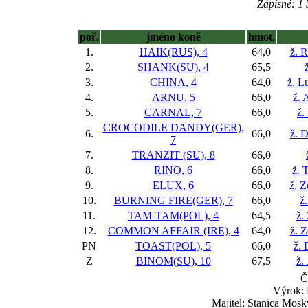
Zápisné: 1 
poř.
jméno koně
hmot.
1.
HAIK(RUS), 4
64,0
ž. 
2.
SHANK(SU), 4
65,5
3.
CHINA, 4
64,0
ž. L
4.
ARNU, 5
66,0
ž. 
5.
CARNAL, 7
66,0
ž.
CROCODILE DANDY(GER),
6.
66,0
ž. 
7
7.
TRANZIT (SU), 8
66,0
8.
RINO, 6
66,0
ž. 
9.
ELUX, 6
66,0
ž. 
10.
BURNING FIRE(GER), 7
66,0
ž
11.
TAM-TAM(POL), 4
64,5
ž.
12.
COMMON AFFAIR (IRE), 4
64,0
ž. 
PN
TOAST(POL), 5
66,0
ž. 
Z
BINOM(SU), 10
67,5
ž.
Č
Výrok: 
Majitel: Stanica Mosk