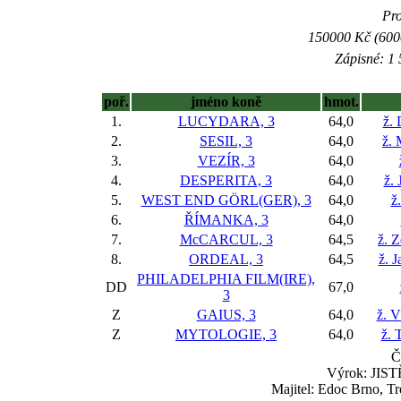
Pro
150000 Kč (6000
Zápisné: 1 
poř.
jméno koně
hmot.
1.
LUCYDARA, 3
64,0
ž.
2.
SESIL, 3
64,0
ž.
3.
VEZÍR, 3
64,0
4.
DESPERITA, 3
64,0
ž.
5.
WEST END GÖRL(GER), 3
64,0
ž
6.
ŘÍMANKA, 3
64,0
7.
McCARCUL, 3
64,5
ž. 
8.
ORDEAL, 3
64,5
ž. 
PHILADELPHIA FILM(IRE),
DD
67,0
3
Z
GAIUS, 3
64,0
ž. V
Z
MYTOLOGIE, 3
64,0
ž. 
Č
Výrok: JISTĚ
Majitel: Edoc Brno, Tr