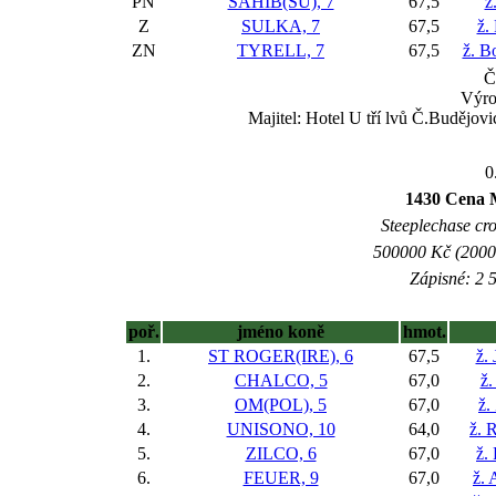
PN
SAHIB(SU), 7
67,5
ž
Z
SULKA, 7
67,5
ž.
ZN
TYRELL, 7
67,5
ž. B
Č
Výro
Majitel: Hotel U tří lvů Č.Budějo
0
1430 Cena M
Steeplechase cros
500000 Kč (20000
Zápisné: 2 5
poř.
jméno koně
hmot.
1.
ST ROGER(IRE), 6
67,5
ž. 
2.
CHALCO, 5
67,0
ž.
3.
OM(POL), 5
67,0
ž.
4.
UNISONO, 10
64,0
ž. 
5.
ZILCO, 6
67,0
ž.
6.
FEUER, 9
67,0
ž. 