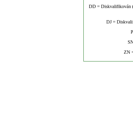
DD = Diskvalifikován (n
DJ = Diskvalif
P
SN
ZN =