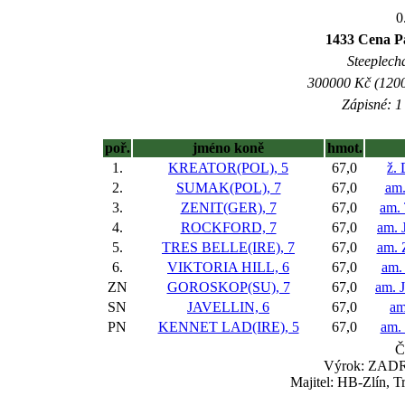
0
1433 Cena Pa
Steeplecha
300000 Kč (1200
Zápisné: 1 
poř.
jméno koně
hmot.
1.
KREATOR(POL), 5
67,0
ž.
2.
SUMAK(POL), 7
67,0
am.
3.
ZENIT(GER), 7
67,0
am.
4.
ROCKFORD, 7
67,0
am. 
5.
TRES BELLE(IRE), 7
67,0
am. 
6.
VIKTORIA HILL, 6
67,0
am.
ZN
GOROSKOP(SU), 7
67,0
am. J
SN
JAVELLIN, 6
67,0
am
PN
KENNET LAD(IRE), 5
67,0
am. 
Č
Výrok: ZADR
Majitel: HB-Zlín, T