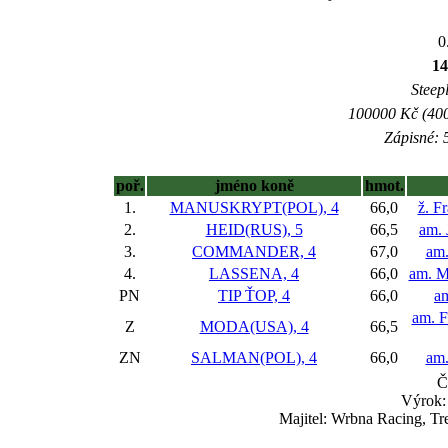
0
14
Steepl
100000 Kč (400
Zápisné: 5
poř.
jméno koně
hmot.
1.
MANUSKRYPT(POL), 4
66,0
ž. F
2.
HEID(RUS), 5
66,5
am. 
3.
COMMANDER, 4
67,0
am.
4.
LASSENA, 4
66,0
am. M
PN
TIP ŤOP, 4
66,0
am
am. F
Z
MODA(USA), 4
66,5
ZN
SALMAN(POL), 4
66,0
am
Č
Výrok:
Majitel: Wrbna Racing, T