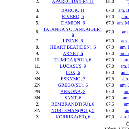
2.
APARECIDA(FR), 11
68,0
3.
BAROK, 11
67,0
am. B
4.
RIVERO, 5
67,0
am.
5.
DAMION, 6
67,0
am. M
TATANKA YOTANKA(GER),
6.
67,0
am.
6
7.
LIZINK, 8
67,0
am. 
8.
HEART BEAT(DEN), 6
67,0
am. 
9.
ARNET, 6
67,0
am. 
10.
TUMIDAJ(POL), 6
67,0
am.
11.
LUCASUS, 9
67,0
am. 
Z
LOX, 6
67,0
am. 
SN
ESKYMO, 7
67,5
am.
ZN
GREGO(SU), 6
67,0
am. 
PN
ARKONA, 8
67,0
am
SN
SANT, 6
67,0
am
Z
REMBRANDT(SU), 8
67,5
am
ZN
NOBLEMAN(POL), 5
67,0
am
Z
KORRIKA(FR), 6
67,0
am. 
Č