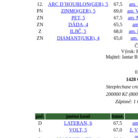
12.
ARC D`HOUBLON(GER), 5
67,5
am.
PN
ZINMO(GER), 5
69,0
am. V
ZN
PET, 5
67,5
am. 
ZN
DÁDA, 4
65,5
am
Z
ILJIČ, 5
68,0
am. 
ZN
DIAMANT(UKR), 4
65,0
am.
Č
Výrok: B
Majitel: Jantar 
0
1428 
Steeplechase cros
200000 Kč (8000
Zápisné: 1 
poř.
jméno koně
hmot.
D
LATERAN, 6
67,5
am
1.
VOLT, 5
67,0
ž. V
a