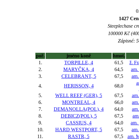
0
1427 Cena
Steeplechase cro
100000 Kč (400
Zápisné: 5
poř.
jméno koně
hmot.
1.
TORPILLE, 4
61,5
ž. Fr
2.
MARYČKA, 4
64,5
am.
3.
CELEBRANT, 5
67,5
am.
a
4.
HERISSON, 4
68,0
5.
WELL REEF (GER), 5
67,5
am.
6.
MONTREAL, 4
66,0
am.
7.
DEMANOLLA(POL), 4
64,0
am
8.
DEBICZ(POL), 5
67,5
am.
9.
CASSIUS, 4
64,0
am.
10.
HARD WESTPORT, 5
67,5
am.
11.
RASTR, 5
67,5
am. M