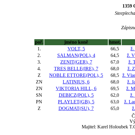
1359
Steeplechas
Zápisné
poř.
jméno koně
hmot.
1.
VOLT, 5
66,5
ž.
2.
SALMAN(POL), 4
64,5
ž. V
3.
ZENIT(GER), 7
67,0
ž. 
4.
TRES BELLE(IRE), 7
68,0
ž. 
Z
NOBLE ETTORE(POL), 5
68,5
ž. Vla
ZN
LATINIUS, 6
68,0
ž. J
ZN
VIKTORIA HILL, 6
69,5
ž. M
SN
DEBICZ(POL), 5
62,0
ž.
PN
PLAYLET(GB), 5
63,0
ž. La
Z
DOGMAT(SU), 7
65,0
ž
Č
Vý
Majitel: Karel Holoubek T.