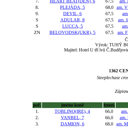
7.
HEART BEAT(DEN), 6
67,5
am. 
8.
PLEJÁDA, 5
68,0
am. V
9.
DEVIL, 6
67,5
am
S
ADULAR, 8
67,5
am. J
S
LUCCA, 5
67,5
am.
ZN
BELOVODSK(UKR), 5
67,5
am. F
Č
Výrok: TUHÝ BOJ 
Majitel: Hotel U tří lvů Č.Budějo
1362 C
Steeplechase cross
Zápisné
poř.
jméno koně
hmot.
1.
TOBLINO(IRE), 4
66,0
am.
2.
VANBEL, 7
66,0
am. 
3.
DAMION, 6
68,0
am. M