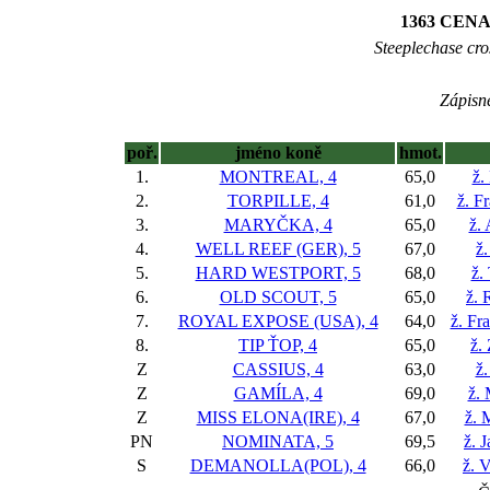
1363 CEN
Steeplechase cros
Zápisné
poř.
jméno koně
hmot.
1.
MONTREAL, 4
65,0
ž.
2.
TORPILLE, 4
61,0
ž. F
3.
MARYČKA, 4
65,0
ž.
4.
WELL REEF (GER), 5
67,0
ž
5.
HARD WESTPORT, 5
68,0
ž.
6.
OLD SCOUT, 5
65,0
ž. 
7.
ROYAL EXPOSE (USA), 4
64,0
ž. Fr
8.
TIP ŤOP, 4
65,0
ž.
Z
CASSIUS, 4
63,0
ž.
Z
GAMÍLA, 4
69,0
ž. 
Z
MISS ELONA(IRE), 4
67,0
ž. 
PN
NOMINATA, 5
69,5
ž. J
S
DEMANOLLA(POL), 4
66,0
ž. 