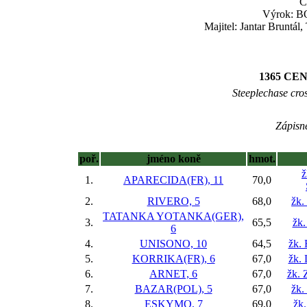
Č
Výrok: BO
Majitel: Jantar Bruntál
1365 CE
Steeplechase cros
Zápisné
poř.
jméno koně
hmot.
ž
1.
APARECIDA(FR), 11
70,0
2.
RIVERO, 5
68,0
žk.
TATANKA YOTANKA(GER),
3.
65,5
žk.
6
4.
UNISONO, 10
64,5
žk. 
5.
KORRIKA(FR), 6
67,0
žk.
6.
ARNET, 6
67,0
žk. 
7.
BAZAR(POL), 5
67,0
žk.
8.
ESKYMO, 7
69,0
žk.