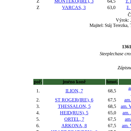
Z
MONTEKO(IRE), 3
64,5
ž.
Z
VARCAS, 3
63,0
ž.
Č
Výrok: 
Majitel: Stáj Terezka
136
Steeplechase cros
Zápisné
poř.
jméno koně
hmot.
a
1.
ILION, 7
68,5
2.
ST ROGER(IRE), 6
67,5
am.
3.
THESSALON, 5
68,5
am. V
4.
HEID(RUS), 5
65,0
am. 
5.
ORTEL, 7
67,5
am.
6.
ARKONA, 8
67,5
am. 