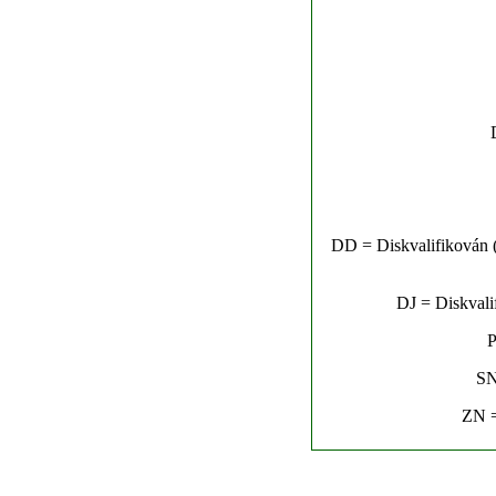
DD = Diskvalifikován (n
DJ = Diskvalif
P
SN
ZN =