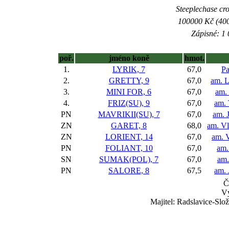
Steeplechase cros
100000 Kč (400
Zápisné: 1 
poř.
jméno koně
hmot.
1.
LYRIK, 7
67,0
Pa
2.
GRETTY, 9
67,0
am. L
3.
MINI FOR, 6
67,0
am.
4.
FRIZ(SU), 9
67,0
am. 
PN
MAVRIKII(SU), 7
67,0
am. 
ZN
GARET, 8
68,0
am. Vl
ZN
LORIENT, 14
67,0
am. V
PN
FOLIANT, 10
67,0
am.
SN
SUMAK(POL), 7
67,0
am.
PN
SALORE, 8
67,5
am. 
Č
Vý
Majitel: Radslavice-Slož