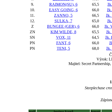
9.
RAIMON(SU), 6
65,5
žk
10.
EASY GOING, 6
66,0
žk
11.
ZANNO, 5
66,5
žk. 
12.
SULKA, 7
65,0
žk
Z
BUNGEE (GER), 6
66,0
žk. 
ZN
KIM WILDE, 8
65,5
žk.
SN
VOX, 11
64,5
žk.
PN
FANT, 6
66,0
ž
PN
TENI, 5
68,0
žk.
Č
Výrok: L
Majitel: Secret Partnership
1
Steeplechase cross
Zápisné
poř.
jméno koně
hmot.