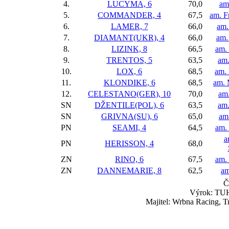
4.
LUCYMA, 6
70,0
am
5.
COMMANDER, 4
67,5
am. F
6.
LAMER, 7
66,0
am.
7.
DIAMANT(UKR), 4
66,0
am.
8.
LIZINK, 8
66,5
am. 
9.
TRENTOS, 5
63,5
am.
10.
LOX, 6
68,5
am. 
11.
KLONDIKE, 6
68,5
am. 
12.
CELESTANO(GER), 10
70,0
am.
SN
DŽENTILE(POL), 6
63,5
am.
SN
GRIVNA(SU), 6
65,0
am
PN
SEAMI, 4
64,5
am.
a
PN
HERISSON, 4
68,0
ZN
RINO, 6
67,5
am.
ZN
DANNEMARIE, 8
62,5
am
Č
Výrok: TUH
Majitel: Wrbna Racing, Tr