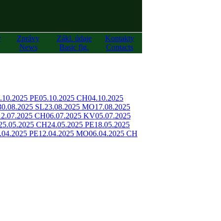
y
Zprávy
Zákl. údaje
Kontakty
News
Basic fig.
Contacts
.10.2025 PE
05.10.2025 CH
04.10.2025
30.08.2025 SL
23.08.2025 MO
17.08.2025
12.07.2025 CH
06.07.2025 KV
05.07.2025
25.05.2025 CH
24.05.2025 PE
18.05.2025
.04.2025 PE
12.04.2025 MO
06.04.2025 CH