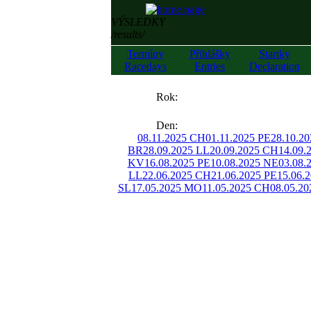
VÝSLEDKY
/results/
Termíny
Přihlášky
Startky
Racedays
Entries
Declaration
««
Rok:
»»
Den:
08.11.2025 CH
01.11.2025 PE
28.10.2
BR
28.09.2025 LL
20.09.2025 CH
14.09.
KV
16.08.2025 PE
10.08.2025 NE
03.08.
LL
22.06.2025 CH
21.06.2025 PE
15.06.
SL
17.05.2025 MO
11.05.2025 CH
08.05.20