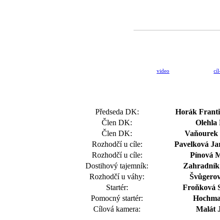
video
cíl
Předseda DK:
Horák Frant
Člen DK:
Olehla
Člen DK:
Vaňourek 
Rozhodčí u cíle:
Pavelková Jar
Rozhodčí u cíle:
Pínová 
Dostihový tajemník:
Zahradník 
Rozhodčí u váhy:
Švůgero
Startér:
Froňková S
Pomocný startér:
Hochma
Cílová kamera:
Malát 