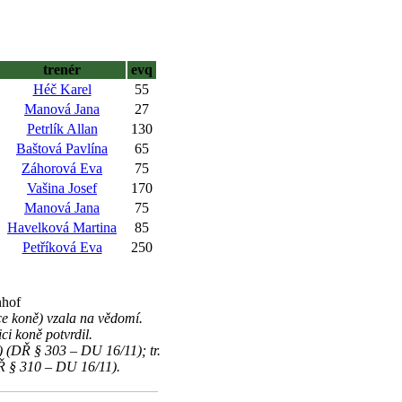
trenér
evq
Héč Karel
55
Manová Jana
27
Petrlík Allan
130
Baštová Pavlína
65
Záhorová Eva
75
Vašina Josef
170
Manová Jana
75
Havelková Martina
85
Petříková Eva
250
nhof
ce koně) vzala na vědomí.
ci koně potvrdil.
 (DŘ § 303 – DU 16/11); tr.
Ř § 310 – DU 16/11).