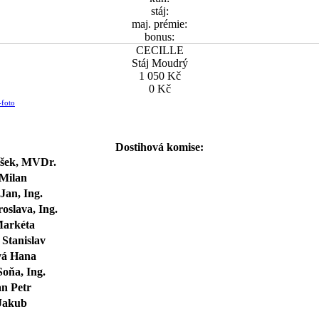
stáj:
maj. prémie:
bonus:
CECILLE
Stáj Moudrý
1 050 Kč
0 Kč
-foto
Dostihová komise:
išek, MVDr.
 Milan
Jan, Ing.
oslava, Ing.
Markéta
Stanislav
vá Hana
oňa, Ing.
n Petr
Jakub