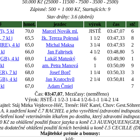
50.000 Kč (25000 - 11500 - 7500 - 3500 - 2500)
Zápisné: 500 + 1 000 Kč, Startujících: 9
Stav dráhy: 3.6 (dobrá)
ě
hmot.
jezdec
výrok
čas
stč
, 5 kl
70,0
Marcel Novák ml.
JISTĚ
03:47,07
6
 7 kl
j
65,5
žk. Tereza Polesná
1 1/2
03:47,33
8
E), 4 kl
65,0
Michal Maksa
3 1/4
03:47,93
2
kl
66,0
Jan Faltejsek
4 1/2
03:48,80
5
), 4 kl
69,0
Lukáš Matuský
6
03:49,90
1
kl
65,0
am. Petra Manová
1
03:50,09
9
), 7 kl
68,0
Josef Borč
1 1/4
03:50,33
3
), 4 kl
68,0
Jan Kratochvíl
2 1/4
03:50,81
4
kl
67,0
Adam Čmiel
7
Čas:
03:47,07
, Mezičasy: (neměřeno)
Výrok: JISTĚ-1 1/2-3 1/4-4 1/2-6-1-1 1/4-2 1/4
ajitel: Stáj Mirka Vejdovce-Héč, Trenér: Héč Karel, Chov: Gest.Söhre
 A. k zadržení koně č.7 RACHEL a jeho vysvětlení (zdravotní indispozi
šetření koně veterinárním lékařem po dostihu, který zdravotní indispozi
400 Kč za ohlášené použití fixace jazyka u koně č.3 AUENQUEEN(GER)
za dodatečné ohlášení použití lícních beránků u koně č.5 CECILLE (D
Majitelské prémie a bonusy:
kůň: