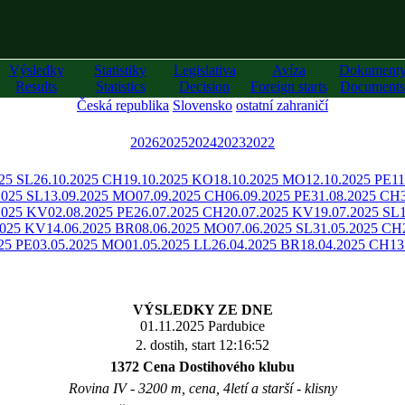
Výsledky
Statistiky
Legislativa
Avíza
Dokument
Results
Statistics
Decision
Foreign starts
Documents
Česká republika
Slovensko
ostatní zahraničí
2026
2025
2024
2023
2022
025 SL
26.10.2025 CH
19.10.2025 KO
18.10.2025 MO
12.10.2025 PE
11
2025 SL
13.09.2025 MO
07.09.2025 CH
06.09.2025 PE
31.08.2025 CH
2025 KV
02.08.2025 PE
26.07.2025 CH
20.07.2025 KV
19.07.2025 SL
2025 KV
14.06.2025 BR
08.06.2025 MO
07.06.2025 SL
31.05.2025 CH
25 PE
03.05.2025 MO
01.05.2025 LL
26.04.2025 BR
18.04.2025 CH
13
VÝSLEDKY ZE DNE
01.11.2025 Pardubice
2. dostih, start 12:16:52
1372 Cena Dostihového klubu
Rovina IV - 3200 m, cena, 4letí a starší - klisny