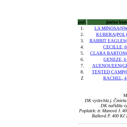
poř.
jméno kon
1.
LA MINOSA(SWI)
2.
KUBERA(POL),
3.
RABBIT EAGLES(IR
4.
CECILLE, 6 
5.
CLARA BARTON(GB
6.
GENEZE, 6 
7.
AUENQUEEN(GER
8.
TENTED CAMP(GB
Z
RACHEL, 4 
M
DK vyslechla j. Čmiela
DK nařídila vy
Poplatek: tr. Manová J. 
Baštová P. 400 Kč 