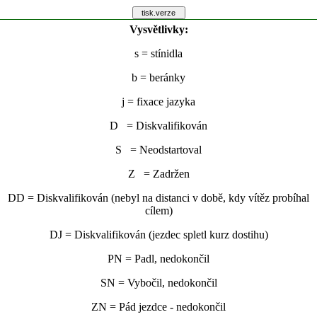
Vysvětlivky:
s
= stínidla
b
= beránky
j
= fixace jazyka
D = Diskvalifikován
S = Neodstartoval
Z = Zadržen
DD = Diskvalifikován (nebyl na distanci v době, kdy vítěz probíhal
cílem)
DJ = Diskvalifikován (jezdec spletl kurz dostihu)
PN = Padl, nedokončil
SN = Vybočil, nedokončil
ZN = Pád jezdce - nedokončil