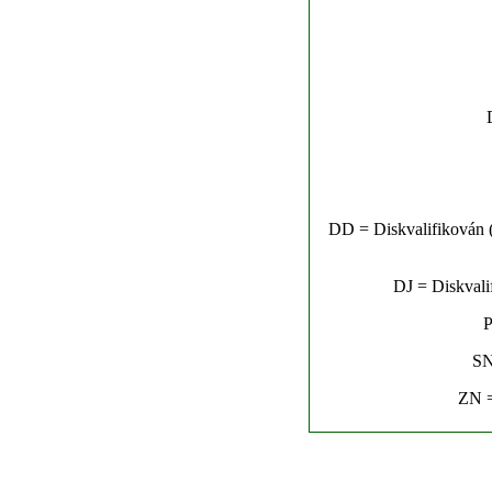
DD = Diskvalifikován (n
DJ = Diskvalif
P
SN
ZN =