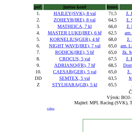
poř.
jméno koně
hmot.
1.
HAILEY(SVK), 8 val
71,5
ž. 
2.
ZOHEYR(IRE), 8 val
64,5
ž.
3.
MATHEICA, 7 kl
66,0
ž.
4.
MASTER LUKE(IRE), 6 hř
62,5
am.
5.
KORNELIUS(GER), 4 hř
68,0
ž.
6.
NIGHT WAVE(IRE), 7 val
65,0
am. L
7.
RODICK(IRE), 5 hř
65,0
žk. 
8.
CROCUS, 5 val
67,5
ž.
9.
ADRIANO(FR), 7 hř
68,5
Domi
10.
CAESAR(GER), 5 val
65,0
ž.
DD
SEMTEX, 5 val
63,5
M
Z
STYLHARA(GB), 5 kl
65,5
Č
Výrok: BOJ-1
Majitel: MPL Racing (SVK), Tr
video