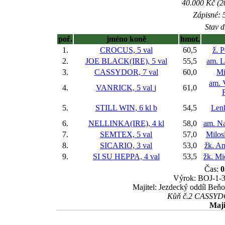
40.000 Kč (2
Zápisné: 5
Stav d
poř.
jméno koně
hmot.
1.
CROCUS, 5 val
60,5
ž. 
2.
JOE BLACK(IRE), 5 val
55,5
am. L
3.
CASSYDOR, 7 val
60,0
Mi
am. 
4.
VANRICK, 5 val
j
61,0
5.
STILL WIN, 6 kl
b
54,5
Len
6.
NELLINKA(IRE), 4 kl
58,0
am. Na
7.
SEMTEX, 5 val
57,0
Milos
8.
SICARIO, 3 val
53,0
žk. A
9.
SI SU HEPPA, 4 val
53,5
žk. Mi
Čas:
0
Výrok: BOJ-1-3-
Majitel: Jezdecký oddíl Beňo
Kůň č.2 CASSYDOR
Maji