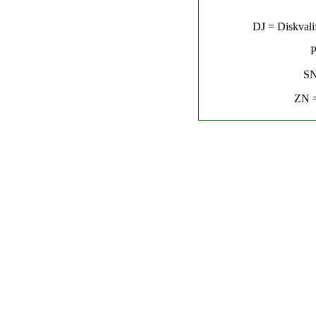
DJ = Diskvalif
P
SN
ZN =