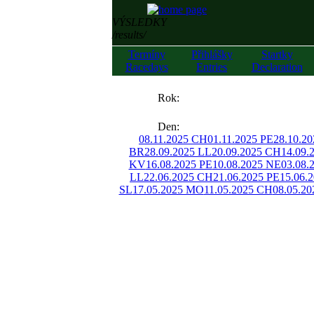
VÝSLEDKY
/results/
Termíny
Přihlášky
Startky
Racedays
Entries
Declaration
««
Rok:
»»
Den:
08.11.2025 CH
01.11.2025 PE
28.10.2
BR
28.09.2025 LL
20.09.2025 CH
14.09.
KV
16.08.2025 PE
10.08.2025 NE
03.08.
LL
22.06.2025 CH
21.06.2025 PE
15.06.
SL
17.05.2025 MO
11.05.2025 CH
08.05.20