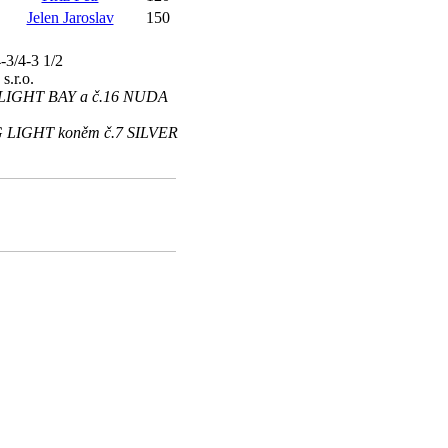
Jelen Jaroslav
150
-3/4-3 1/2
s.r.o.
TWILIGHT BAY a č.16 NUDA
CING LIGHT koněm č.7 SILVER