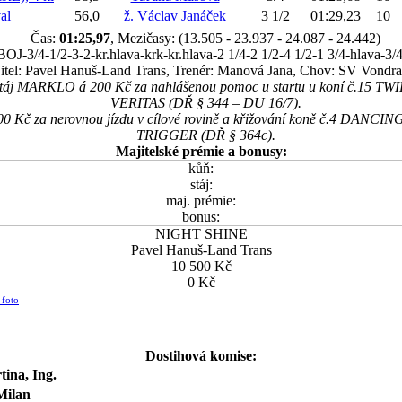
al
56,0
ž. Václav Janáček
3 1/2
01:29,23
10
Čas:
01:25,97
, Mezičasy: (13.505 - 23.937 - 24.087 - 24.442)
OJ-3/4-1/2-3-2-kr.hlava-krk-kr.hlava-2 1/4-2 1/2-4 1/2-1 3/4-hlava-3/4
itel: Pavel Hanuš-Land Trans, Trenér: Manová Jana, Chov: SV Vondra 
a stáj MARKLO á 200 Kč za nahlášenou pomoc u startu u koní č.15 
VERITAS (DŘ § 344 – DU 16/7).
500 Kč za nerovnou jízdu v cílové rovině a křižování koně č.4 DAN
TRIGGER (DŘ § 364c).
Majitelské prémie a bonusy:
kůň:
stáj:
maj. prémie:
bonus:
NIGHT SHINE
Pavel Hanuš-Land Trans
10 500 Kč
0 Kč
-foto
Dostihová komise:
tina, Ing.
Milan