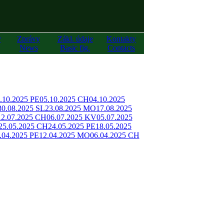
y
Zprávy
Zákl. údaje
Kontakty
News
Basic fig.
Contacts
.10.2025 PE
05.10.2025 CH
04.10.2025
30.08.2025 SL
23.08.2025 MO
17.08.2025
12.07.2025 CH
06.07.2025 KV
05.07.2025
25.05.2025 CH
24.05.2025 PE
18.05.2025
.04.2025 PE
12.04.2025 MO
06.04.2025 CH