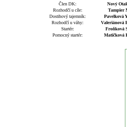
Člen DK:
Nový Otak
Rozhodčí u cíle:
Tampier 
Dostihový tajemník:
Pavelková Y
Rozhodčí u váhy:
Valeriánová P
Startér:
Froňková S
Pomocný startér:
Matičková 