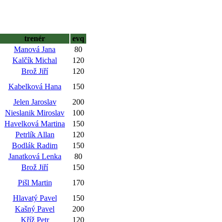
trenér
evq
Manová Jana
80
Kalčík Michal
120
Brož Jiří
120
Kabelková Hana
150
Jelen Jaroslav
200
Nieslanik Miroslav
100
Havelková Martina
150
Petrlík Allan
120
Bodlák Radim
150
Janatková Lenka
80
Brož Jiří
150
Pišl Martin
170
Hlavatý Pavel
150
Kašný Pavel
200
Kříž Petr
120