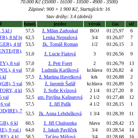
70.000 Kč (35000 - 16100 - 10500 - 4900 - 3500)
Zápisné: 900 + 1 900 Kč, Startujících: 16
Stav dráhy: 3.4 (dobrá)
ě
hmot.
jezdec
výrok
čas
stč
 5 kl
j
57,5
ž. Milan Zatloukal
BOJ
01:25,97
6
R), 8 hř
bj
62,5
Lenka Neprašová
3/4
01:26,07
7
ER), 4 hř
53,5
žk. Tomáš Roman
1/2
01:26,15
3
NTE(FR),
51,0
ž. Lucie Fialová
3
01:26,56
9
), 8 val
57,0
ž. Petr Foret
2
01:26,79
13
L), 4 val
57,0
Ludmila Karlíková
kr.hlava
01:26,82
4
 kl
57,5
ž. Martina Havelková
krk
01:26,88
2
B), 5 val
59,5
ž. Jaromír Šafář
kr.hlava
01:26,89
5
ORY, 4 kl
55,5
ž. Sofie Kvízová
2 1/4
01:27,20
8
 val
52,5
am. Pavlína Kašparová
2 1/2
01:27,48
12
6 val
57,5
ž. Jiří Palík
4 1/2
01:28,15
1
(IRE), 7
52,5
žk. Anna Lebdušková
1 3/4
01:28,39
11
), 6 kl
60,5
ž. Jiří Chaloupka
hlava
01:28,42
15
), 9 val
j
64,0
ž. Jakub Pavlíček
3/4
01:28,54
14
E), 4 kl
58,5
Taťána Mášová
3/4
01:28,68
16