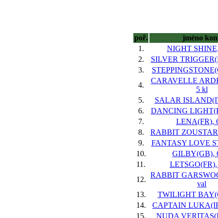
poř.
jméno kon
1.
NIGHT SHINE,
2.
SILVER TRIGGER(F
3.
STEPPINGSTONE(G
CARAVELLE ARDE
4.
5 kl
5.
SALAR ISLAND(ITY
6.
DANCING LIGHT(PO
7.
LENA(FR), 6
8.
RABBIT ZOUSTAR(G
9.
FANTASY LOVE ST
10.
GILBY(GB), 6
11.
LETSGO(FR), 
RABBIT GARSWOOD
12.
val
13.
TWILIGHT BAY(GB
14.
CAPTAIN LUKA(IRE
15.
NUDA VERITAS(IR