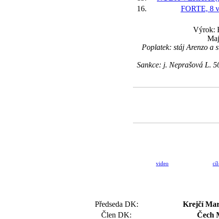
16.
FORTE, 8 v
Výrok: B
Maj
Poplatek: stáj Arenzo 
Sankce: j. Neprašová L. 
video
cíl
Předseda DK:
Krejčí Mar
Člen DK:
Čech 