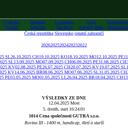
Výsledky
Statistiky
Legislativa
Avíza
Dokument
Results
Statistics
Decision
Foreign starts
Documents
Česká republika
Slovensko
ostatní zahraničí
2026
2025
2024
2023
2022
025 SL
26.10.2025 CH
19.10.2025 KO
18.10.2025 MO
12.10.2025 PE
11
2025 SL
13.09.2025 MO
07.09.2025 CH
06.09.2025 PE
31.08.2025 CH
2025 KV
02.08.2025 PE
26.07.2025 CH
20.07.2025 KV
19.07.2025 SL
2025 KV
14.06.2025 BR
08.06.2025 MO
07.06.2025 SL
31.05.2025 CH
25 PE
03.05.2025 MO
01.05.2025 LL
26.04.2025 BR
18.04.2025 CH
13
VÝSLEDKY ZE DNE
12.04.2025 Most
5. dostih, start 16:24:01
1014 Cena společnosti GUTRA s.r.o.
Rovina III - 1400 m, handicap, 4letí a starší