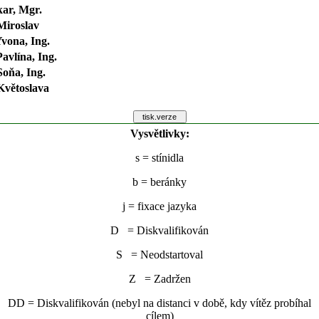
ar, Mgr.
Miroslav
vona, Ing.
avlína, Ing.
oňa, Ing.
Květoslava
Vysvětlivky:
s
= stínidla
b
= beránky
j
= fixace jazyka
D = Diskvalifikován
S = Neodstartoval
Z = Zadržen
DD = Diskvalifikován (nebyl na distanci v době, kdy vítěz probíhal
cílem)