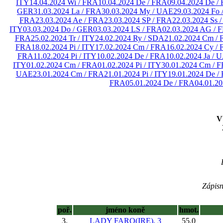
ITY
14.04.2024 Wi / FRA
10.04.2024 De / FRA
09.04.2024 De /
GER
31.03.2024 La / FRA
30.03.2024 My / UAE
29.03.2024 Fo
FRA
23.03.2024 Ae / FRA
23.03.2024 SP / FRA
22.03.2024 Ss 
ITY
03.03.2024 Do / GER
03.03.2024 LS / FRA
02.03.2024 AG / 
FRA
25.02.2024 Tr / ITY
24.02.2024 Ry / SDA
21.02.2024 Cm /
FRA
18.02.2024 Pi / ITY
17.02.2024 Cm / FRA
16.02.2024 Cy /
FRA
11.02.2024 Pi / ITY
10.02.2024 De / FRA
10.02.2024 Ja / 
ITY
01.02.2024 Cm / FRA
01.02.2024 Pi / ITY
30.01.2024 Cm / 
UAE
23.01.2024 Cm / FRA
21.01.2024 Pi / ITY
19.01.2024 De /
FRA
05.01.2024 De / FRA
04.01.20
V
Zápisn
poř.
jméno koně
hmot.
3.
LADY FARO(IRE), 3
55,0