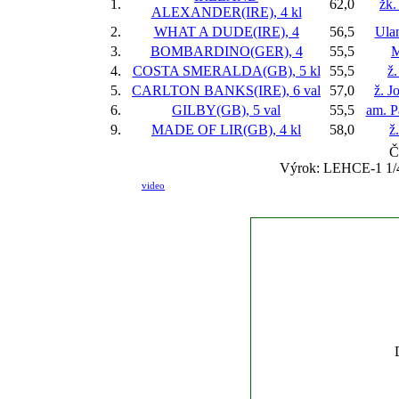
1.
62,0
žk
ALEXANDER(IRE), 4 kl
2.
WHAT A DUDE(IRE), 4
56,5
Ula
3.
BOMBARDINO(GER), 4
55,5
M
4.
COSTA SMERALDA(GB), 5 kl
55,5
ž
5.
CARLTON BANKS(IRE), 6 val
57,0
ž. J
6.
GILBY(GB), 5 val
55,5
am. P
9.
MADE OF LIR(GB), 4 kl
58,0
ž
Č
Výrok: LEHCE-1 1/4-k
video