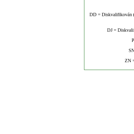
DD = Diskvalifikován (n
DJ = Diskvalif
P
SN
ZN =