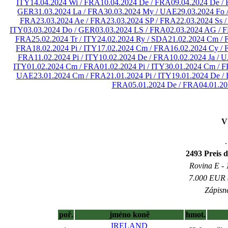
ITY
14.04.2024 Wi / FRA
10.04.2024 De / FRA
09.04.2024 De /
GER
31.03.2024 La / FRA
30.03.2024 My / UAE
29.03.2024 Fo
FRA
23.03.2024 Ae / FRA
23.03.2024 SP / FRA
22.03.2024 Ss 
ITY
03.03.2024 Do / GER
03.03.2024 LS / FRA
02.03.2024 AG / 
FRA
25.02.2024 Tr / ITY
24.02.2024 Ry / SDA
21.02.2024 Cm /
FRA
18.02.2024 Pi / ITY
17.02.2024 Cm / FRA
16.02.2024 Cy /
FRA
11.02.2024 Pi / ITY
10.02.2024 De / FRA
10.02.2024 Ja / 
ITY
01.02.2024 Cm / FRA
01.02.2024 Pi / ITY
30.01.2024 Cm / 
UAE
23.01.2024 Cm / FRA
21.01.2024 Pi / ITY
19.01.2024 De /
FRA
05.01.2024 De / FRA
04.01.20
V
.
2493 Preis 
Rovina E - 1
7.000 EUR (
Zápisné
poř.
jméno koně
hmot.
IRELAND