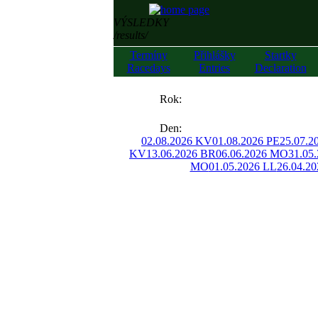
VÝSLEDKY
/results/
Termíny
Přihlášky
Startky
Racedays
Entries
Declaration
««
Rok:
»»
Den:
02.08.2026 KV
01.08.2026 PE
25.07.2
KV
13.06.2026 BR
06.06.2026 MO
31.05
MO
01.05.2026 LL
26.04.2