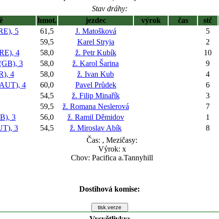
Stav dráhy:
ě
hmot.
jezdec
výrok
čas
stč
E), 5
61,5
J. Matošková
5
59,5
Karel Stryja
2
E), 4
58,0
ž. Petr Kubík
10
GB), 3
58,0
ž. Karol Šarina
9
), 4
58,0
ž. Ivan Kub
4
AUT), 4
60,0
Pavel Průdek
6
54,5
ž. Filip Minařík
3
59,5
ž. Romana Neslerová
7
), 3
56,0
ž. Ramil Děmidov
1
), 3
54,5
ž. Miroslav Abík
8
Čas:
, Mezičasy:
Výrok: x
Chov: Pacifica a.Tannyhill
Dostihová komise:
Vysvětlivky: