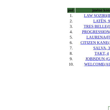
poř.
jméno kon
1.
LAW SOZIRI(IR
2.
LATÉN, 9
3.
TRES BELLE(IR
4.
PROGRESSION(
5.
LAURENA(FR
6.
CITIZEN KANE(
7.
SALVA, 3
8.
TAKT, 4
9.
JOBISDUN (GB
10.
WELCOME(AUT