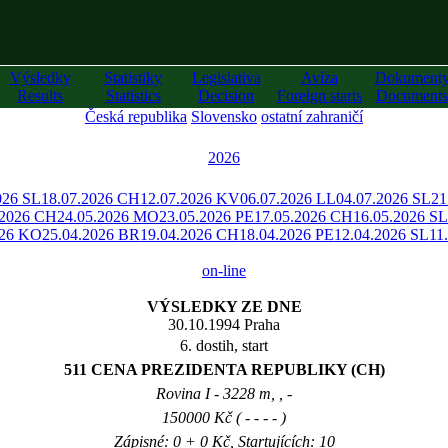
Výsledky
Statistiky
Legislativa
Avíza
Dokument
Results
Statistics
Decision
Foreign starts
Documents
Česká republika
Slovensko
ostatní zahraničí
2026
026 SL
18.07.2026 CH
12.07.2026 KV
06.07.2026 LL
04.07.2026 SL
21
.2026 CH
24.05.2026 MO
23.05.2026 PE
17.05.2026 CH
16.05.2026 SL
026 KO
25.04.2026 BR
19.04.2026 CH
18.04.2026 PE
12.04.2026 SL
11
on-line
VÝSLEDKY ZE DNE
30.10.1994 Praha
6. dostih, start
511 CENA PREZIDENTA REPUBLIKY (CH)
Rovina I - 3228 m, , -
150000 Kč ( - - - - )
Zápisné: 0 + 0 Kč, Startujících: 10