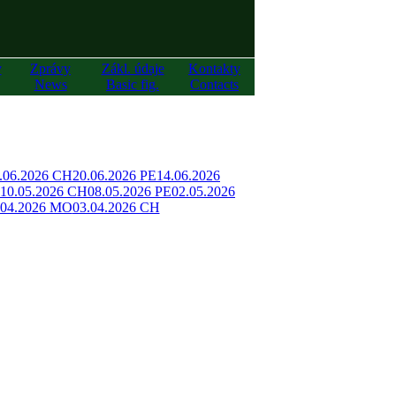
y
Zprávy
Zákl. údaje
Kontakty
News
Basic fig.
Contacts
.06.2026 CH
20.06.2026 PE
14.06.2026
10.05.2026 CH
08.05.2026 PE
02.05.2026
.04.2026 MO
03.04.2026 CH