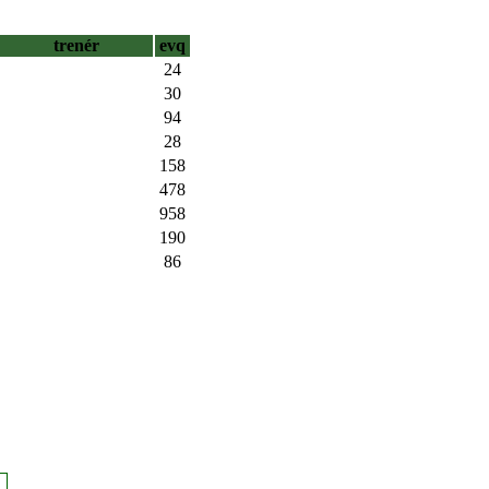
trenér
evq
24
30
94
28
158
478
958
190
86