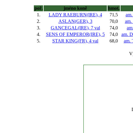
poř.
jméno koně
hmot.
1.
LADY RAEBURN(IRE), 4
71,5
am.
2.
ASLAN(GER), 3
70,0
am. 
3.
GANCEGAL(IRE), 7 val
74,0
am.
4.
SENS OF EMPEROR(IRE), 5
74,0
am. D
5.
STAR KING(FR), 4 val
68,0
am. 
V