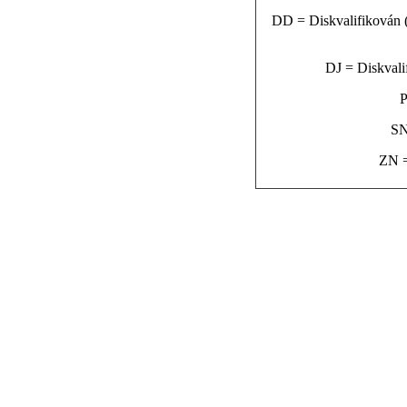
DD = Diskvalifikován (n
DJ = Diskvalif
P
SN
ZN =