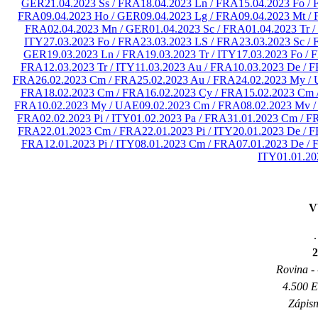
GER
21.04.2023 Ss / FRA
18.04.2023 Ln / FRA
15.04.2023 Fo /
FRA
09.04.2023 Ho / GER
09.04.2023 Lg / FRA
09.04.2023 Mt /
FRA
02.04.2023 Mn / GER
01.04.2023 Sc / FRA
01.04.2023 Tr /
ITY
27.03.2023 Fo / FRA
23.03.2023 LS / FRA
23.03.2023 Sc /
GER
19.03.2023 Ln / FRA
19.03.2023 Tr / ITY
17.03.2023 Fo /
FRA
12.03.2023 Tr / ITY
11.03.2023 Au / FRA
10.03.2023 De / 
FRA
26.02.2023 Cm / FRA
25.02.2023 Au / FRA
24.02.2023 My /
FRA
18.02.2023 Cm / FRA
16.02.2023 Cy / FRA
15.02.2023 Cm 
FRA
10.02.2023 My / UAE
09.02.2023 Cm / FRA
08.02.2023 Mv 
FRA
02.02.2023 Pi / ITY
01.02.2023 Pa / FRA
31.01.2023 Cm / F
FRA
22.01.2023 Cm / FRA
22.01.2023 Pi / ITY
20.01.2023 De / 
FRA
12.01.2023 Pi / ITY
08.01.2023 Cm / FRA
07.01.2023 De /
ITY
01.01.2
V
.
Rovina - 
4.500 E
Zápisn