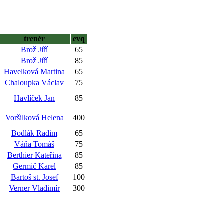
trenér
evq
Brož Jiří
65
Brož Jiří
85
Havelková Martina
65
Chaloupka Václav
75
Havlíček Jan
85
Voršilková Helena
400
Bodlák Radim
65
Váňa Tomáš
75
Berthier Kateřina
85
Germič Karel
85
Bartoš st. Josef
100
Verner Vladimír
300