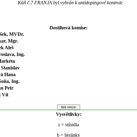
Kůň č.7 FRANJA byl vybrán k antidopingové kontrole
Dostihová komise:
išek, MVDr.
ar, Mgr.
k Aleš
oslava, Ing.
Markéta
Stanislav
vá Hana
oňa, Ing.
n Petr
 Vít
Vysvětlivky:
s
= stínidla
b
= beránky