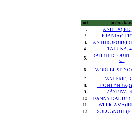
poř.
jméno kon
1.
ANIELA(IRE), 
2.
FRANJA(GER),
3.
ANTHROPOID(IRE)
4.
TALUNA, 4 
RABBIT REQUINTO
5.
val
6.
WOBULL SE NOW,
7.
WALERIE, 3 
8.
LEONTYNKA(GB)
9.
ZÁZRIVA, 4
10.
DANNY DADDY(IRE
11.
WELIGAMA(IRE)
12.
SOLOGNOTE(FR)