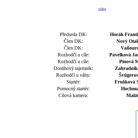
video
Předseda DK:
Horák Frant
Člen DK:
Nový Otak
Člen DK:
Vaňoure
Rozhodčí u cíle:
Pavelková Jar
Rozhodčí u cíle:
Pínová 
Dostihový tajemník:
Zahradník 
Rozhodčí u váhy:
Švůgero
Startér:
Froňková S
Pomocný startér:
Hochma
Cílová kamera:
Malát