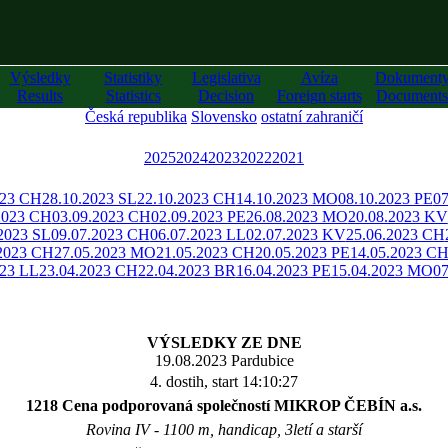
Výsledky
Statistiky
Legislativa
Avíza
Dokument
Results
Statistics
Decision
Foreign starts
Documents
Česká republika
Slovensko
ostatní zahraničí
2025
2024
2023
2022
2021
023 CH
28.10.2023 SL
22.10.2023 CH
14.10.2023 MO
08.10.2023 PE
07
2023 CH
03.09.2023 CH
02.09.2023 PE
26.08.2023 MO
20.08.2023 KV
2023 SL
09.07.2023 CH
06.07.2023 LL
02.07.2023 KV
25.06.2023 CH
.2023 CH
27.05.2023 MO
21.05.2023 CH
20.05.2023 PE
14.05.2023 C
023 LL
23.04.2023 CH
22.04.2023 BR
16.04.2023 PE
15.04.2023 MO
07
VÝSLEDKY ZE DNE
19.08.2023 Pardubice
4. dostih, start 14:10:27
1218 Cena podporovaná společností MIKROP ČEBÍN a.s.
Rovina IV - 1100 m, handicap, 3letí a starší