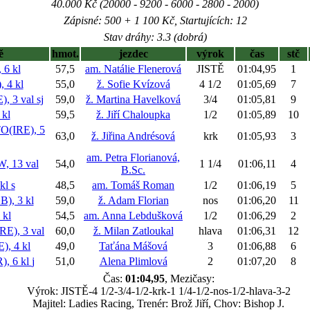
40.000 Kč (20000 - 9200 - 6000 - 2800 - 2000)
Zápisné: 500 + 1 100 Kč, Startujících: 12
Stav dráhy: 3.3 (dobrá)
ě
hmot.
jezdec
výrok
čas
stč
6 kl
57,5
am. Natálie Flenerová
JISTĚ
01:04,95
1
 4 kl
55,0
ž. Sofie Kvízová
4 1/2
01:05,69
7
, 3 val
sj
59,0
ž. Martina Havelková
3/4
01:05,81
9
kl
59,5
ž. Jiří Chaloupka
1/2
01:05,89
10
(IRE), 5
63,0
ž. Jiřina Andrésová
krk
01:05,93
3
am. Petra Florianová,
 13 val
54,0
1 1/4
01:06,11
4
B.Sc.
kl
s
48,5
am. Tomáš Roman
1/2
01:06,19
5
, 3 kl
59,0
ž. Adam Florian
nos
01:06,20
11
 kl
54,5
am. Anna Lebdušková
1/2
01:06,29
2
), 3 val
60,0
ž. Milan Zatloukal
hlava
01:06,31
12
, 4 kl
49,0
Taťána Mášová
3
01:06,88
6
, 6 kl
j
51,0
Alena Plimlová
2
01:07,20
8
Čas:
01:04,95
, Mezičasy:
Výrok: JISTĚ-4 1/2-3/4-1/2-krk-1 1/4-1/2-nos-1/2-hlava-3-2
Majitel: Ladies Racing, Trenér: Brož Jiří, Chov: Bishop J.