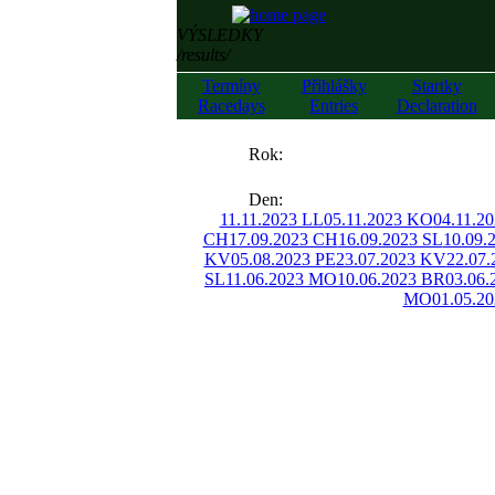
VÝSLEDKY
/results/
Termíny
Přihlášky
Startky
Racedays
Entries
Declaration
««
Rok:
»»
Den:
11.11.2023 LL
05.11.2023 KO
04.11.2
CH
17.09.2023 CH
16.09.2023 SL
10.09.
KV
05.08.2023 PE
23.07.2023 KV
22.07.
SL
11.06.2023 MO
10.06.2023 BR
03.06
MO
01.05.2