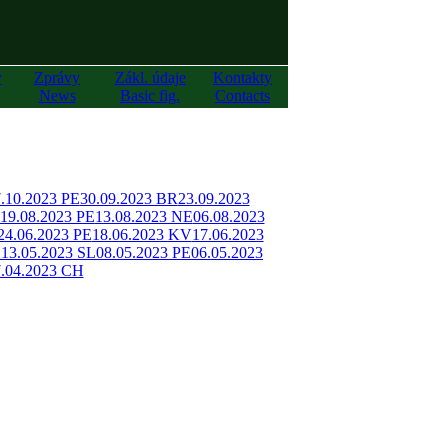
y
Zprávy
Zákl. údaje
Kontakty
News
Basic fig.
Contacts
.10.2023 PE
30.09.2023 BR
23.09.2023
19.08.2023 PE
13.08.2023 NE
06.08.2023
24.06.2023 PE
18.06.2023 KV
17.06.2023
H
13.05.2023 SL
08.05.2023 PE
06.05.2023
.04.2023 CH