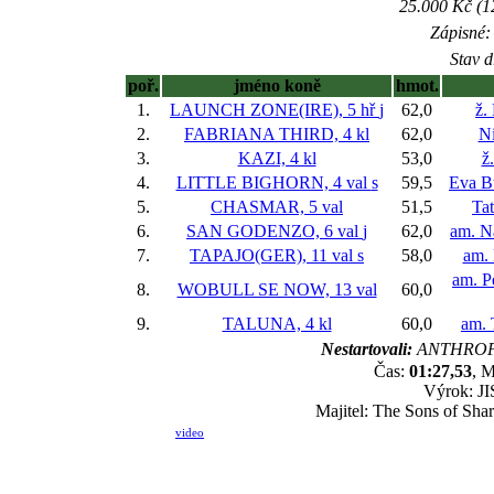
25.000 Kč (1
Zápisné: 
Stav d
poř.
jméno koně
hmot.
1.
LAUNCH ZONE(IRE), 5 hř
j
62,0
ž.
2.
FABRIANA THIRD, 4 kl
62,0
Ni
3.
KAZI, 4 kl
53,0
ž
4.
LITTLE BIGHORN, 4 val
s
59,5
Eva B
5.
CHASMAR, 5 val
51,5
Ta
6.
SAN GODENZO, 6 val
j
62,0
am. Na
7.
TAPAJO(GER), 11 val
s
58,0
am.
am. P
8.
WOBULL SE NOW, 13 val
60,0
9.
TALUNA, 4 kl
60,0
am.
Nestartovali:
ANTHROPO
Čas:
01:27,53
, M
Výrok: JI
Majitel: The Sons of Sha
video