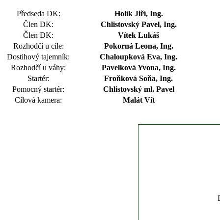
Předseda DK:
Holík Jiří, Ing.
Člen DK:
Chlistovský Pavel, Ing.
Člen DK:
Vítek Lukáš
Rozhodčí u cíle:
Pokorná Leona, Ing.
Dostihový tajemník:
Chaloupková Eva, Ing.
Rozhodčí u váhy:
Pavelková Yvona, Ing.
Startér:
Froňková Soňa, Ing.
Pomocný startér:
Chlistovský ml. Pavel
Cílová kamera:
Malát Vít