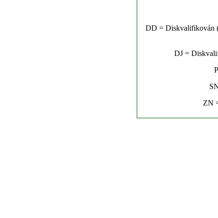
DD = Diskvalifikován (n
DJ = Diskvalif
P
SN
ZN =