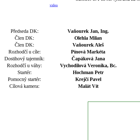
video
Předseda DK:
Vaňourek Jan, Ing.
Člen DK:
Olehla Milan
Člen DK:
Vaňourek Aleš
Rozhodčí u cíle:
Pínová Markéta
Dostihový tajemník:
Čapáková Jana
Rozhodčí u váhy:
Vychodilová Veronika, Bc.
Startér:
Hochman Petr
Pomocný startér:
Krejčí Pavel
Cílová kamera:
Malát Vít