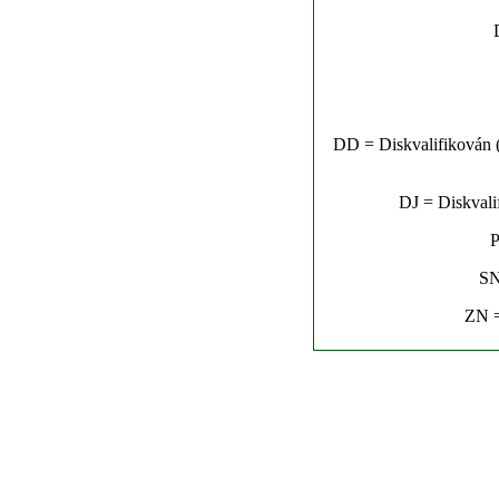
DD = Diskvalifikován (n
DJ = Diskvalif
P
SN
ZN =