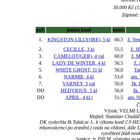
30.000 Kč (1
Zápisné: 
poř.
jméno koně
hmot.
1.
KINGSTON LILLY(IRE), 5 kl
60,5
ž. Ve
2.
CECILLE, 3 kl
55,5
ž. J
3.
CAMELOT(GER), 4 val
60,0
ž. M
4.
LADY DE WINTER, 4 kl
56,5
ž. 
5.
WHITE GHOST, 11 kl
56,0
Ta
6.
NARMIE, 4 kl
53,0
am.
7.
VARNEY, 3 val
50,0
žk. 
DD
HEDVIQUE, 5 kl
56,0
žk.
DD
APRIL, 4 kl
j
51,5
am. N
Č
Výrok: VELMI LE
Majitel: Stanislav Chudá
DK vyslechla žk Takácse J.. k výkonu koně č.9 HE
rekonvalcenci po zranění.) vzala na vědomí, dále 
vysvětlení (kůň nea
Sankce: tr. Pišl M. výstraha za