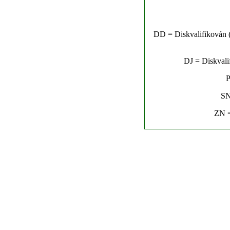
DD = Diskvalifikován (n
DJ = Diskvalif
P
SN
ZN =