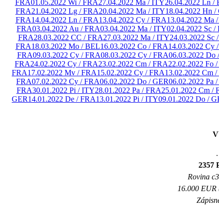
FRA
01.05.2022 Wi / FRA
27.04.2022 Ma / ITY
26.04.2022 Ln /
FRA
21.04.2022 Lg / FRA
20.04.2022 Ma / ITY
18.04.2022 Hn 
FRA
14.04.2022 Ln / FRA
13.04.2022 Cy / FRA
13.04.2022 Ma /
FRA
03.04.2022 Au / FRA
03.04.2022 Ma / ITY
02.04.2022 Sc 
FRA
28.03.2022 CC / FRA
27.03.2022 Ma / ITY
24.03.2022 Sc 
FRA
18.03.2022 Mo / BEL
16.03.2022 Co / FRA
14.03.2022 Cy 
FRA
09.03.2022 Cy / FRA
08.03.2022 Cy / FRA
06.03.2022 Do
FRA
24.02.2022 Cy / FRA
23.02.2022 Cm / FRA
22.02.2022 Fo 
FRA
17.02.2022 Mv / FRA
15.02.2022 Cy / FRA
13.02.2022 Cm 
FRA
07.02.2022 Cy / FRA
06.02.2022 Do / GER
06.02.2022 Pa 
FRA
30.01.2022 Pi / ITY
28.01.2022 Pa / FRA
25.01.2022 Cm /
GER
14.01.2022 De / FRA
13.01.2022 Pi / ITY
09.01.2022 Do / 
V
.
2357
Rovina c3 
16.000 EUR (
Zápisné