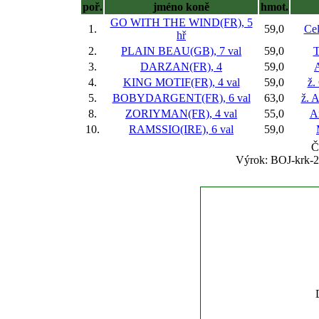
poř.
jméno koně
hmot.
GO WITH THE WIND(FR), 5
1.
59,0
Cel
hř
2.
PLAIN BEAU(GB), 7 val
59,0
T
3.
DARZAN(FR), 4
59,0
A
4.
KING MOTIF(FR), 4 val
59,0
ž.
5.
BOBYDARGENT(FR), 6 val
63,0
ž. 
8.
ZORIYMAN(FR), 4 val
55,0
A
10.
RAMSSIO(IRE), 6 val
59,0
Č
Výrok: BOJ-krk-2 