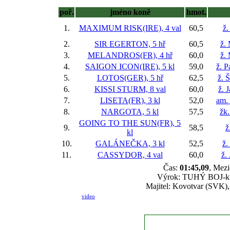
poř.
jméno koně
hmot.
1.
MAXIMUM RISK(IRE), 4 val
60,5
ž.
2.
SIR EGERTON, 5 hř
60,5
ž.
3.
MELANDROS(FR), 4 hř
60,0
ž.
4.
SAIGON ICON(IRE), 5 kl
59,0
ž. P
5.
LOTOS(GER), 5 hř
62,5
ž. 
6.
KISSI STURM, 8 val
60,0
ž. 
7.
LISETA(FR), 3 kl
52,0
am.
8.
NARGOTA, 5 kl
57,5
žk.
GOING TO THE SUN(FR), 5
9.
58,5
ž
kl
10.
GALÁNEČKA, 3 kl
52,5
ž.
11.
CASSYDOR, 4 val
60,0
ž.
Čas:
01:45,09
, Mezi
Výrok: TUHÝ BOJ-kr.h
Majitel: Kovotvar (SVK),
video