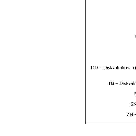
DD = Diskvalifikován (n
DJ = Diskvalif
P
SN
ZN =