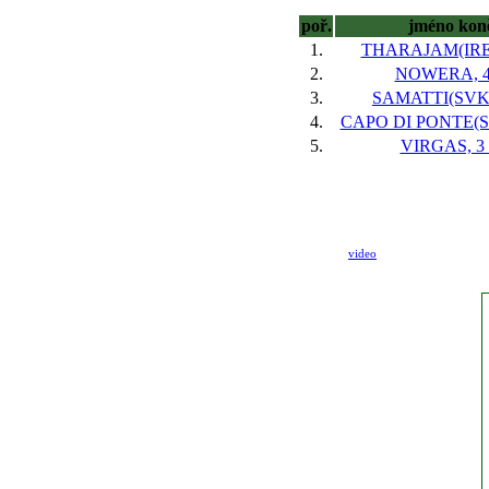
poř.
jméno kon
1.
THARAJAM(IRE),
2.
NOWERA, 4
3.
SAMATTI(SVK),
4.
CAPO DI PONTE(SV
5.
VIRGAS, 3 
video