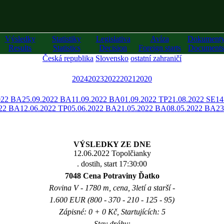
Výsledky
Statistiky
Legislativa
Avíza
Dokument
Results
Statistics
Decision
Foreign starts
Documents
Česká republika
Slovensko
ostatní zahraničí
2024
2023
2022
2021
2020
022 BA
25.09.2022 BA
11.09.2022 BA
01.09.2022 TP
21.08.2022 SE
14
022 BA
12.06.2022 TP
05.06.2022 BA
21.05.2022 BA
08.05.2022 BA
23
VÝSLEDKY ZE DNE
12.06.2022 Topolčianky
. dostih, start 17:30:00
7048 Cena Potraviny Ďatko
Rovina V - 1780 m, cena, 3letí a starší -
1.600 EUR (800 - 370 - 210 - 125 - 95)
Zápisné: 0 + 0 Kč, Startujících: 5
Stav dráhy: