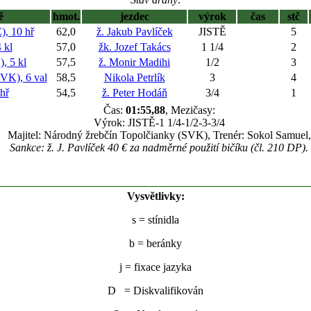
ě
hmot.
jezdec
výrok
čas
stč
 10 hř
62,0
ž. Jakub Pavlíček
JISTĚ
5
 kl
57,0
žk. Jozef Takács
1 1/4
2
 5 kl
57,5
ž. Monir Madihi
1/2
3
K), 6 val
58,5
Nikola Petrlík
3
4
hř
54,5
ž. Peter Hodáň
3/4
1
Čas:
01:55,88
, Mezičasy:
Výrok: JISTĚ-1 1/4-1/2-3-3/4
Majitel: Národný žrebčín Topolčianky (SVK), Trenér: Sokol Samuel,
Sankce: ž. J. Pavlíček 40 € za nadměrné použití bičíku (čl. 210 DP).
Vysvětlivky:
s
= stínidla
b
= beránky
j
= fixace jazyka
D = Diskvalifikován