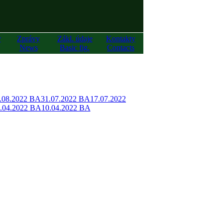
y
Zprávy
Zákl. údaje
Kontakty
News
Basic fig.
Contacts
.08.2022 BA
31.07.2022 BA
17.07.2022
.04.2022 BA
10.04.2022 BA