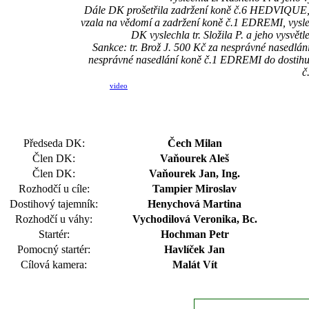
Dále DK prošetřila zadržení koně č.6 HEDVIQUE, vy
vzala na vědomí a zadržení koně č.1 EDREMI, vyslech
DK vyslechla tr. Složila P. a jeho vysvět
Sankce: tr. Brož J. 500 Kč za nesprávné nasedlán
nesprávné nasedlání koně č.1 EDREMI do dostihu (
č
video
Předseda DK:
Čech Milan
Člen DK:
Vaňourek Aleš
Člen DK:
Vaňourek Jan, Ing.
Rozhodčí u cíle:
Tampier Miroslav
Dostihový tajemník:
Henychová Martina
Rozhodčí u váhy:
Vychodilová Veronika, Bc.
Startér:
Hochman Petr
Pomocný startér:
Havlíček Jan
Cílová kamera:
Malát Vít