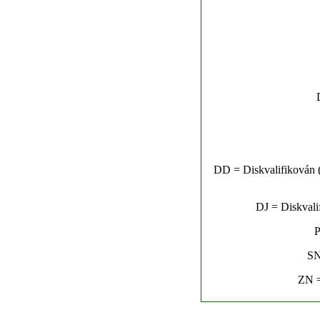
DD = Diskvalifikován (n
DJ = Diskvalif
P
SN
ZN =