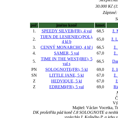
30.000 Kč (1
Zápisné: 
S
poř.
jméno koně
hmot.
1.
SPEEDY SILVER(FR), 4 val
68,5
ž. 
TIJEN DE LESIENIEC(POL),
2.
65,0
ž. 
4 kl
b
3.
CENNÝ MONARCHO, 4 hř
j
66,5
ž.
4.
SAMER, 5 val
67,0
ž.
TIME IN THE WEST(IRE), 5
5.
66,5
Da
val
s
PN
SOLOGNOTE(FR), 5 kl
69,0
ž. 
SN
LITTLE JANE, 5 kl
67,0
ž.
Z
HEDVIQUE, 5 kl
67,0
ž
Z
EDREMI(FR), 5 val
69,0
Ri
Č
Vý
Majitel: Václav Vocetka, T
DK prošetřila pád koně č.8 SOLOGNOTE a neshled
vyslechla ž. Kašného P. a jeho 