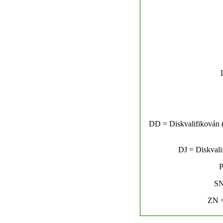
DD = Diskvalifikován (n
DJ = Diskvalif
P
SN
ZN =