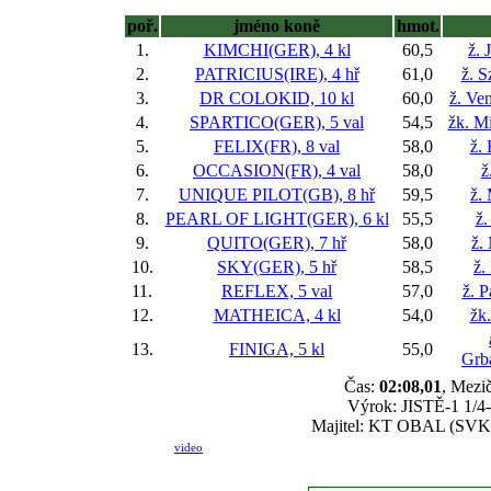
poř.
jméno koně
hmot.
1.
KIMCHI(GER), 4 kl
60,5
ž. 
2.
PATRICIUS(IRE), 4 hř
61,0
ž. 
3.
DR COLOKID, 10 kl
60,0
ž. Ve
4.
SPARTICO(GER), 5 val
54,5
žk. M
5.
FELIX(FR), 8 val
58,0
ž.
6.
OCCASION(FR), 4 val
58,0
ž
7.
UNIQUE PILOT(GB), 8 hř
59,5
ž.
8.
PEARL OF LIGHT(GER), 6 kl
55,5
ž.
9.
QUITO(GER), 7 hř
58,0
ž.
10.
SKY(GER), 5 hř
58,5
ž.
11.
REFLEX, 5 val
57,0
ž. P
12.
MATHEICA, 4 kl
54,0
žk.
13.
FINIGA, 5 kl
55,0
Grb
Čas:
02:08,01
, Mezič
Výrok: JISTĚ-1 1/4-2
Majitel: KT OBAL (SVK),
video