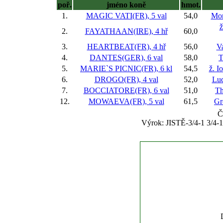
poř.
jméno koně
hmot.
1.
MAGIC VATI(FR), 5 val
54,0
Mor
ž
2.
FAYATHAAN(IRE), 4 hř
60,0
3.
HEARTBEAT(FR), 4 hř
56,0
V
4.
DANTES(GER), 6 val
58,0
T
5.
MARIE`S PICNIC(FR), 6 kl
54,5
ž. I
6.
DROGO(FR), 4 val
52,0
Lud
7.
BOCCIATORE(FR), 6 val
51,0
Th
12.
MOWAEVA(FR), 5 val
61,5
Gr
Č
Výrok: JISTĚ-3/4-1 3/4-1/