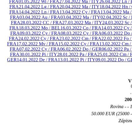
FRA
01.05.2022 Wi / FRA
27.04.2022 Ma / ITY
26.04.2022 Ln /
FRA
21.04.2022 Lg / FRA
20.04.2022 Ma / ITY
18.04.2022 Hn 
FRA
14.04.2022 Ln / FRA
13.04.2022 Cy / FRA
13.04.2022 Ma /
FRA
03.04.2022 Au / FRA
03.04.2022 Ma / ITY
02.04.2022 Sc 
FRA
28.03.2022 CC / FRA
27.03.2022 Ma / ITY
24.03.2022 Sc 
FRA
18.03.2022 Mo / BEL
16.03.2022 Co / FRA
14.03.2022 Cy 
FRA
09.03.2022 Cy / FRA
08.03.2022 Cy / FRA
06.03.2022 Do
FRA
24.02.2022 Cy / FRA
23.02.2022 Cm / FRA
22.02.2022 Fo 
FRA
17.02.2022 Mv / FRA
15.02.2022 Cy / FRA
13.02.2022 Cm 
FRA
07.02.2022 Cy / FRA
06.02.2022 Do / GER
06.02.2022 Pa 
FRA
30.01.2022 Pi / ITY
28.01.2022 Pa / FRA
25.01.2022 Cm /
GER
14.01.2022 De / FRA
13.01.2022 Pi / ITY
09.01.2022 Do / 
V
.
20
Rovina - - 1
50.000 EUR (25000 - 
Zápisné