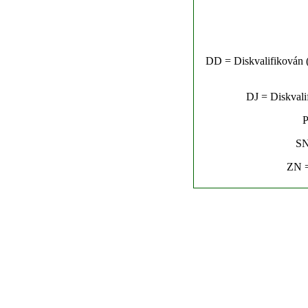
DD = Diskvalifikován (n
DJ = Diskvalif
P
SN
ZN =