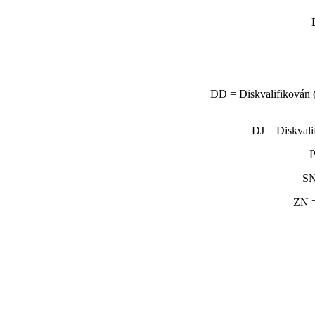
DD = Diskvalifikován (n
DJ = Diskvalif
P
SN
ZN =