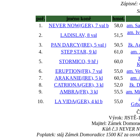
Zápisné: 
S
poř.
jméno koně
hmot.
1.
NEVER NOW(GER), 7 val
b
58,0
am. S
am. I
2.
LADISLAV, 8 val
51,5
3.
PAN DARCY(IRE), 5 val
j
50,5
žk. A
4.
STEP STAR, 9 kl
61,0
am. 
5.
STORMICO, 9 hř
j
60,0
K
6.
ERUPTION(FR), 7 val
55,0
am. Ve
7.
ARAKANIE(IRE), 5 kl
60,5
am. 
8.
CATRIONA(GER), 3 kl
52,0
žk. D
9.
AMBRA(FR), 3 kl
55,5
am. Mi
10.
LA VIDA(GER), 4 kl
b
55,0
Grba
Č
Výrok: JISTĚ-1 
Majitel: Zámek Domorad
Kůň č.3 NEVER NOW
Poplatek: stáj Zámek Domoradice 1500 Kč za osvo