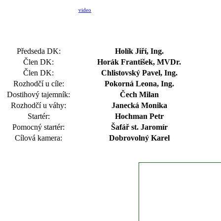
video
Předseda DK:
Holík Jiří, Ing.
Člen DK:
Horák František, MVDr.
Člen DK:
Chlistovský Pavel, Ing.
Rozhodčí u cíle:
Pokorná Leona, Ing.
Dostihový tajemník:
Čech Milan
Rozhodčí u váhy:
Janecká Monika
Startér:
Hochman Petr
Pomocný startér:
Šafář st. Jaromír
Cílová kamera:
Dobrovolný Karel