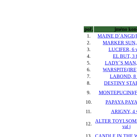
poř.
jméno kon
1.
MAINE D`ANGE(IR
2.
MARKER SUN, 1
3.
LUCIFER, 6 
4.
EL BUT, 3 
5.
LADY`S MAN, 
6.
WARSPITE(IRE),
7.
LABOND, 8 
8.
DESTINY STAR,
9.
MONTEPUCINI(FR)
10.
PAPAYA PAYA,
11.
ARIGNY, 4 v
ALTER TOYLSOME
12.
val
j
13.
CANDLE IN THE WI