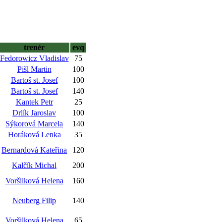
trenér
evq
Fedorowicz Vladislav
75
Pišl Martin
100
Bartoš st. Josef
100
Bartoš st. Josef
140
Kantek Petr
25
Drlík Jaroslav
100
Sýkorová Marcela
140
Horáková Lenka
35
Bernardová Kateřina
120
Kalčík Michal
200
Voršilková Helena
160
Neuberg Filip
140
Voršilková Helena
65