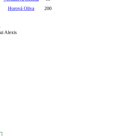
Horová Oliva
200
o
ui Alexis