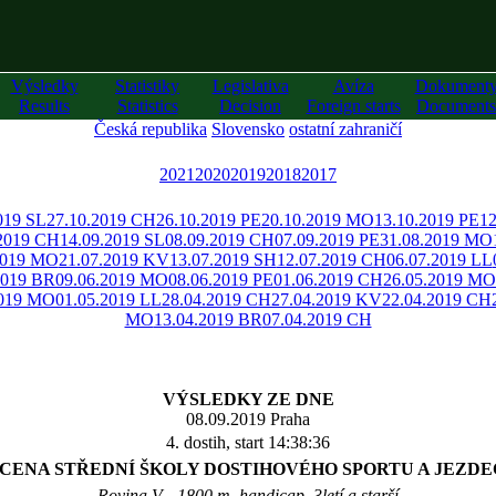
Výsledky
Statistiky
Legislativa
Avíza
Dokument
Results
Statistics
Decision
Foreign starts
Documents
Česká republika
Slovensko
ostatní zahraničí
2021
2020
2019
2018
2017
019 SL
27.10.2019 CH
26.10.2019 PE
20.10.2019 MO
13.10.2019 PE
12
.2019 CH
14.09.2019 SL
08.09.2019 CH
07.09.2019 PE
31.08.2019 MO
2019 MO
21.07.2019 KV
13.07.2019 SH
12.07.2019 CH
06.07.2019 LL
2019 BR
09.06.2019 MO
08.06.2019 PE
01.06.2019 CH
26.05.2019 MO
2019 MO
01.05.2019 LL
28.04.2019 CH
27.04.2019 KV
22.04.2019 CH
MO
13.04.2019 BR
07.04.2019 CH
VÝSLEDKY ZE DNE
08.09.2019 Praha
4. dostih, start 14:38:36
6 CENA STŘEDNÍ ŠKOLY DOSTIHOVÉHO SPORTU A JEZDE
Rovina V - 1800 m, handicap, 3letí a starší