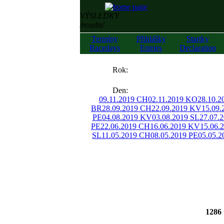
VÝSLEDKY
/results/
Termíny
Přihlášky
Startky
Racedays
Entries
Declaration
««
Rok:
»»
Den:
09.11.2019 CH
02.11.2019 KO
28.10.2
BR
28.09.2019 CH
22.09.2019 KV
15.09
PE
04.08.2019 KV
03.08.2019 SL
27.07.
PE
22.06.2019 CH
16.06.2019 KV
15.06.
SL
11.05.2019 CH
08.05.2019 PE
05.05.
128