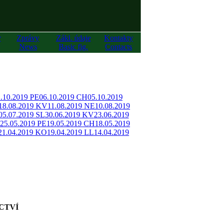
y
Zprávy
Zákl. údaje
Kontakty
News
Basic fig.
Contacts
.10.2019 PE
06.10.2019 CH
05.10.2019
18.08.2019 KV
11.08.2019 NE
10.08.2019
05.07.2019 SL
30.06.2019 KV
23.06.2019
25.05.2019 PE
19.05.2019 CH
18.05.2019
21.04.2019 KO
19.04.2019 LL
14.04.2019
CTVÍ