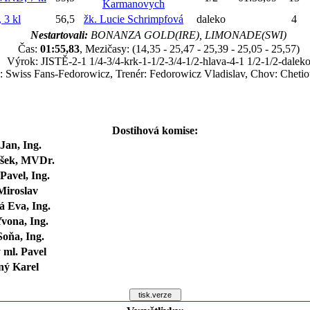
Karmanovych
3 kl
56,5
žk. Lucie Schrimpfová
daleko
4
Nestartovali:
BONANZA GOLD(IRE), LIMONADE(SWI)
Čas:
01:55,83
, Mezičasy: (14,35 - 25,47 - 25,39 - 25,05 - 25,57)
Výrok: JISTĚ-2-1 1/4-3/4-krk-1-1/2-3/4-1/2-hlava-4-1 1/2-1/2-dalek
l: Swiss Fans-Fedorowicz, Trenér: Fedorowicz Vladislav, Chov: Chetio
Dostihová komise:
Jan, Ing.
išek, MVDr.
Pavel, Ing.
Miroslav
 Eva, Ing.
vona, Ing.
oňa, Ing.
 ml. Pavel
ný Karel