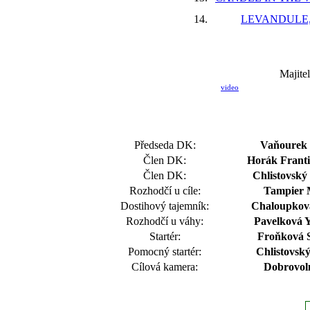
14.
LEVANDULE, 
Majite
video
Předseda DK:
Vaňourek 
Člen DK:
Horák Frant
Člen DK:
Chlistovský 
Rozhodčí u cíle:
Tampier 
Dostihový tajemník:
Chaloupková
Rozhodčí u váhy:
Pavelková Y
Startér:
Froňková S
Pomocný startér:
Chlistovský
Cílová kamera:
Dobrovol