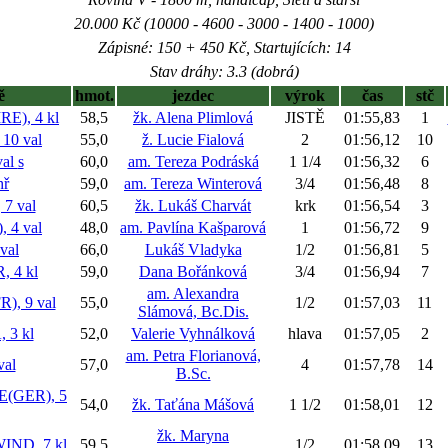
20.000 Kč (10000 - 4600 - 3000 - 1400 - 1000)
Zápisné: 150 + 450 Kč, Startujících: 14
Stav dráhy: 3.3 (dobrá)
ě
hmot.
jezdec
výrok
čas
stč
E), 4 kl
58,5
žk. Alena Plimlová
JISTĚ
01:55,83
1
0 val
55,0
ž. Lucie Fialová
2
01:56,12
10
val
s
60,0
am. Tereza Podráská
1 1/4
01:56,32
6
hř
59,0
am. Tereza Winterová
3/4
01:56,48
8
7 val
60,5
žk. Lukáš Charvát
krk
01:56,54
3
 4 val
48,0
am. Pavlína Kašparová
1
01:56,72
9
val
66,0
Lukáš Vladyka
1/2
01:56,81
5
 4 kl
59,0
Dana Bořánková
3/4
01:56,94
7
am. Alexandra
, 9 val
55,0
1/2
01:57,03
11
Slámová, Bc.Dis.
 3 kl
52,0
Valerie Vyhnálková
hlava
01:57,05
2
am. Petra Florianová,
al
57,0
4
01:57,78
14
B.Sc.
(GER), 5
54,0
žk. Taťána Mášová
1 1/2
01:58,01
12
žk. Maryna
ND, 7 kl
59,5
1/2
01:58,09
13