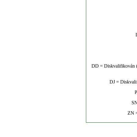
DD = Diskvalifikován (n
DJ = Diskvalif
P
SN
ZN =