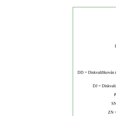
DD = Diskvalifikován (n
DJ = Diskvalif
P
SN
ZN =