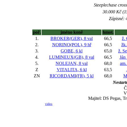
Steeplechase cross
30.000 Kč (1
Zápisné: 4
poř.
jméno koně
hmot.
1.
BROKER(GER), 8 val
66,5
ž.
2.
NORINO(POL), 9 hř
66,5
žk.
3.
GOBE, 6 kl
65,0
ž. S
4.
LUMINEUX(GB), 8 val
66,5
Ján
5.
NOLEJAN, 8 val
68,0
am.
Z
VITALITA, 6 kl
63,5
ZN
RICORDAMI(FR), 5 kl
68,0
M
Nestart
Č
V
Majitel: DS Pegas, T
video