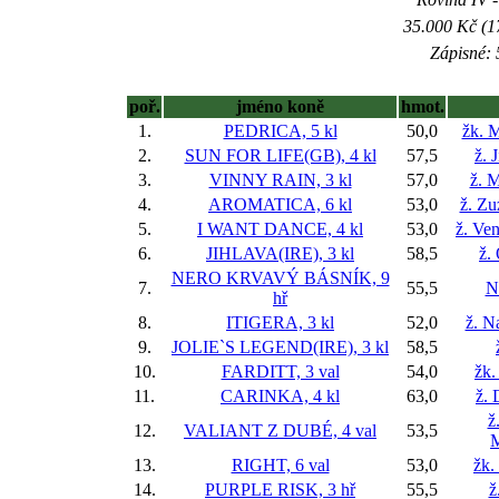
35.000 Kč (1
Zápisné: 
poř.
jméno koně
hmot.
1.
PEDRICA, 5 kl
50,0
žk. 
2.
SUN FOR LIFE(GB), 4 kl
57,5
ž. 
3.
VINNY RAIN, 3 kl
57,0
ž. M
4.
AROMATICA, 6 kl
53,0
ž. Zu
5.
I WANT DANCE, 4 kl
53,0
ž. Ve
6.
JIHLAVA(IRE), 3 kl
58,5
ž.
NERO KRVAVÝ BÁSNÍK, 9
7.
55,5
N
hř
8.
ITIGERA, 3 kl
52,0
ž. N
9.
JOLIE`S LEGEND(IRE), 3 kl
58,5
10.
FARDITT, 3 val
54,0
žk.
11.
CARINKA, 4 kl
63,0
ž. 
ž
12.
VALIANT Z DUBÉ, 4 val
53,5
M
13.
RIGHT, 6 val
53,0
žk.
14.
PURPLE RISK, 3 hř
55,5
ž