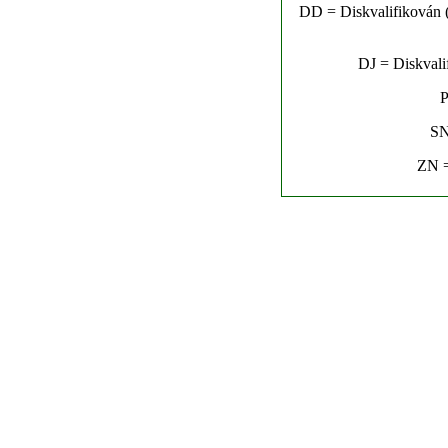
DD = Diskvalifikován (n
DJ = Diskvalif
P
SN
ZN =