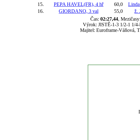
15.
PEPA HAVEL(FR), 4 hř
60,0
Linda
16.
GIORDANO, 3 val
55,0
ž.
Čas:
02:27,44
, Mezičasy:
Výrok: JISTĚ-1-3 1/2-1 1/4-k
Majitel: Euroframe-Váňová, T