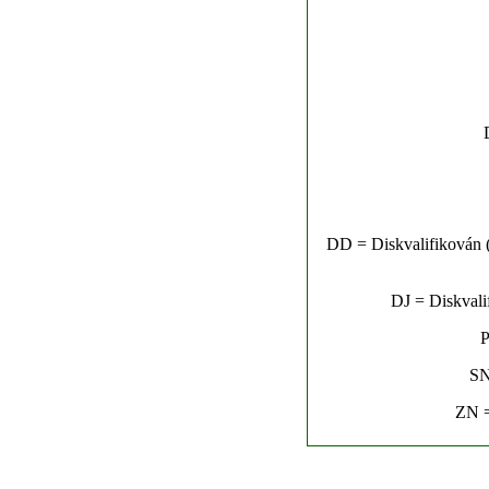
DD = Diskvalifikován (n
DJ = Diskvalif
P
SN
ZN =