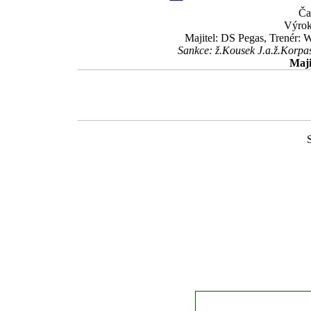
Ča
Výrok
Majitel: DS Pegas, Trenér: 
Sankce: ž.Kousek J.a.ž.Korpas
Maji
S