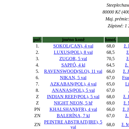
Steeplechase
80000 Kč (400
Maj. prémie:
Zápisné: 1 
poř.
jméno koně
hmot.
1.
SOKOL(CAN), 4 val
68,0
ž.
2.
LUXUS(POL), 8 val
68,5
ž
3.
ZUGOR, 5 val
70,5
ž
4.
SAPFÓ, 4 kl
64,5
ž.
5.
RAVENSWOOD(SLO), 11 val
66,0
ž.
6.
NIKAN, 5 val
67,0
Fra
7.
AZKABAN(POL), 4 val
65,0
L
8.
ANANAS(POL), 5 val
67,0
Z
INDIAN REEF(POL), 5 val
68,0
ž. 
Z
NIGHT NEON, 5 hř
69,0
ž.
PN
KHALSHANI(FR), 4 val
66,0
ž. 
ZN
BALERÍNA, 7 kl
67,0
ž
PEINTRE ABSTRAIT(IRE), 5
ZN
68,0
ž. 
val