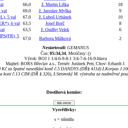
al
66,0
ž. Martin Liška
18
 val
69,0
ž. Jaroslav Myška
9
, 5 val
67,0
ž. Luboš Urbánek
10
*), 6 val
63,5
Josef Borč
8
val
63,5
ž. Ondřej Velek
6
S(FR), 5
67,0
Barbora Málková
2
Nestartovali:
GEMANUS
Čas:
05:34,34
, Mezičasy: ()
Výrok: BOJ 1 1/4-6-9-8-1 3/4-7-6-16-9-hlava
Majitel: BORS Břeclav a.s., Trenér: Juránek Petr, Chov: Erhardt J.
0 Kč za špatné nasedlání koně č.5 DANDYS (DŘ§ 411d) ž.Korpas J.100
a koni č.13 CIM (DŘ § 326), ž.Stromský M. výstraha za nadměrné použ
Dostihová komise:
Vysvětlivky:
s
= stínidla