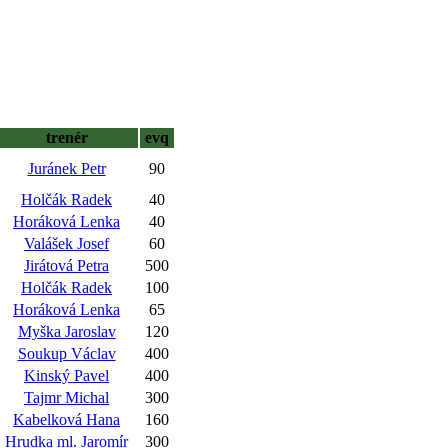
trenér
evq
Juránek Petr
90
Holčák Radek
40
Horáková Lenka
40
Valášek Josef
60
Jirátová Petra
500
Holčák Radek
100
Horáková Lenka
65
Myška Jaroslav
120
Soukup Václav
400
Kinský Pavel
400
Tajmr Michal
300
Kabelková Hana
160
Hrudka ml. Jaromír
300