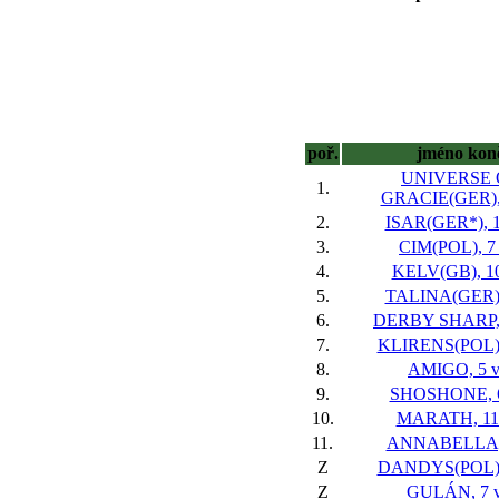
poř.
jméno kon
UNIVERSE 
1.
GRACIE(GER), 
2.
ISAR(GER*), 1
3.
CIM(POL), 7 
4.
KELV(GB), 10
5.
TALINA(GER),
6.
DERBY SHARP, 
7.
KLIRENS(POL),
8.
AMIGO, 5 v
9.
SHOSHONE, 6
10.
MARATH, 11 
11.
ANNABELLA, 
Z
DANDYS(POL), 
Z
GULÁN, 7 v