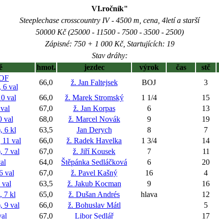
VI.ročník"
Steeplechase crosscountry IV - 4500 m, cena, 4letí a starší
50000 Kč (25000 - 11500 - 7500 - 3500 - 2500)
Zápisné: 750 + 1 000 Kč, Startujících: 19
Stav dráhy:
ě
hmot.
jezdec
výrok
čas
stč
OF
66,0
ž. Jan Faltejsek
BOJ
3
6 val
0 val
66,0
ž. Marek Stromský
1 1/4
15
val
67,0
ž. Jan Korpas
6
13
 val
68,0
ž. Marcel Novák
9
19
 6 kl
63,5
Jan Derych
8
7
11 val
66,0
ž. Radek Havelka
1 3/4
14
 7 val
67,0
ž. Jiří Kousek
7
11
al
64,0
Štěpánka Sedláčková
6
20
 val
67,0
ž. Pavel Kašný
16
4
val
63,5
ž. Jakub Kocman
9
16
7 kl
65,0
ž. Dušan Andrés
hlava
12
9 val
66,0
ž. Bohuslav Mátl
5
al
67,0
Libor Sedlář
17