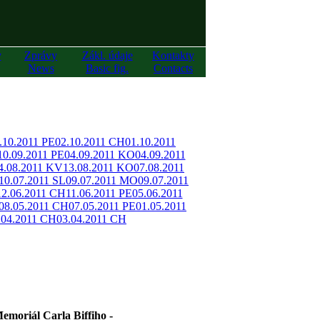
y
Zprávy
Zákl. údaje
Kontakty
News
Basic fig.
Contacts
.10.2011 PE
02.10.2011 CH
01.10.2011
10.09.2011 PE
04.09.2011 KO
04.09.2011
4.08.2011 KV
13.08.2011 KO
07.08.2011
10.07.2011 SL
09.07.2011 MO
09.07.2011
12.06.2011 CH
11.06.2011 PE
05.06.2011
08.05.2011 CH
07.05.2011 PE
01.05.2011
.04.2011 CH
03.04.2011 CH
oriál Carla Biffiho -