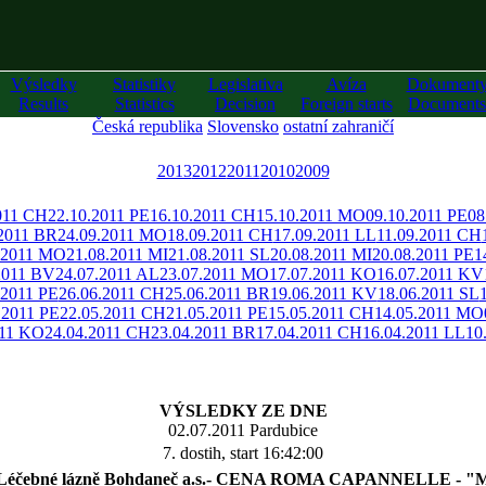
Výsledky
Statistiky
Legislativa
Avíza
Dokument
Results
Statistics
Decision
Foreign starts
Documents
Česká republika
Slovensko
ostatní zahraničí
2013
2012
2011
2010
2009
011 CH
22.10.2011 PE
16.10.2011 CH
15.10.2011 MO
09.10.2011 PE
08
.2011 BR
24.09.2011 MO
18.09.2011 CH
17.09.2011 LL
11.09.2011 CH
.2011 MO
21.08.2011 MI
21.08.2011 SL
20.08.2011 MI
20.08.2011 PE
1
2011 BV
24.07.2011 AL
23.07.2011 MO
17.07.2011 KO
16.07.2011 KV
.2011 PE
26.06.2011 CH
25.06.2011 BR
19.06.2011 KV
18.06.2011 SL
.2011 PE
22.05.2011 CH
21.05.2011 PE
15.05.2011 CH
14.05.2011 MO
011 KO
24.04.2011 CH
23.04.2011 BR
17.04.2011 CH
16.04.2011 LL
10
VÝSLEDKY ZE DNE
02.07.2011 Pardubice
7. dostih, start 16:42:00
i Léčebné lázně Bohdaneč a.s.- CENA ROMA CAPANNELLE - "Mem