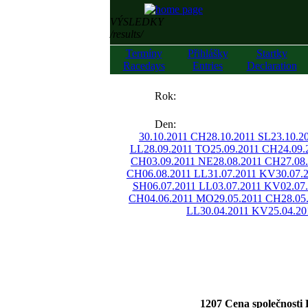
VÝSLEDKY
/results/
Termíny
Přihlášky
Startky
Racedays
Entries
Declaration
««
Rok:
»»
Den:
30.10.2011 CH
28.10.2011 SL
23.10.2
LL
28.09.2011 TO
25.09.2011 CH
24.09
CH
03.09.2011 NE
28.08.2011 CH
27.08
CH
06.08.2011 LL
31.07.2011 KV
30.07.
SH
06.07.2011 LL
03.07.2011 KV
02.07
CH
04.06.2011 MO
29.05.2011 CH
28.05
LL
30.04.2011 KV
25.04.2
1207 Cena společnost