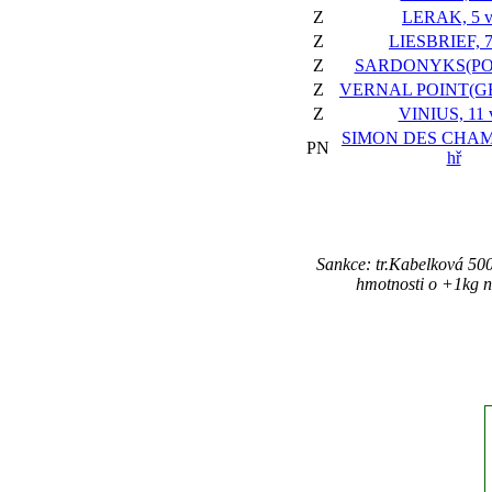
Z
LERAK, 5 v
Z
LIESBRIEF, 7
Z
SARDONYKS(POL)
Z
VERNAL POINT(GER
Z
VINIUS, 11 
SIMON DES CHAMP
PN
hř
Sankce: tr.Kabelková 50
hmotnosti o +1kg n