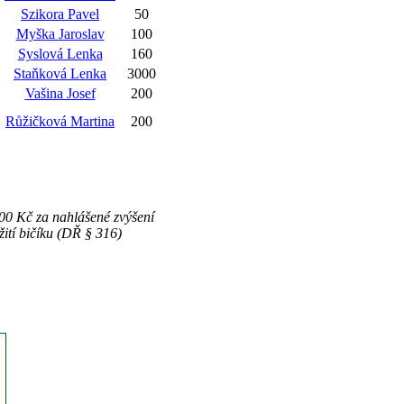
Szikora Pavel
50
Myška Jaroslav
100
Syslová Lenka
160
Staňková Lenka
3000
Vašina Josef
200
Růžičková Martina
200
0 Kč za nahlášené zvýšení
ití bičíku (DŘ § 316)