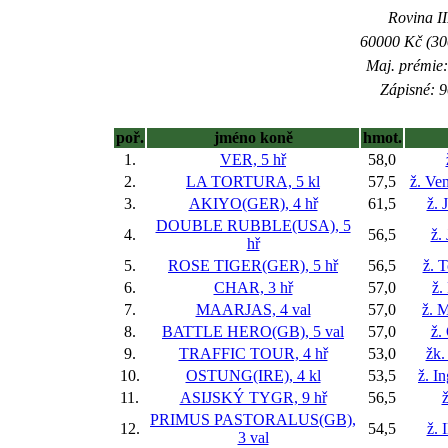
Rovina II
60000 Kč (300
Maj. prémie:
Zápisné: 9
poř.
jméno koně
hmot.
1.
VER, 5 hř
58,0
2.
LA TORTURA, 5 kl
57,5
ž. Ve
3.
AKIYO(GER), 4 hř
61,5
ž. 
DOUBLE RUBBLE(USA), 5
4.
56,5
ž.
hř
5.
ROSE TIGER(GER), 5 hř
56,5
ž. 
6.
CHAR, 3 hř
57,0
ž.
7.
MAARJAS, 4 val
57,0
ž. M
8.
BATTLE HERO(GB), 5 val
57,0
ž.
9.
TRAFFIC TOUR, 4 hř
53,0
žk.
10.
OSTUNG(IRE), 4 kl
53,5
ž. I
11.
ASIJSKÝ TYGR, 9 hř
56,5
ž
PRIMUS PASTORALUS(GB),
12.
54,5
ž. 
3 val