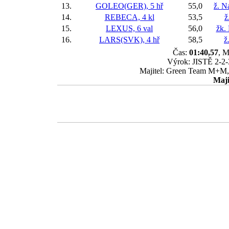
13.
GOLEO(GER), 5 hř
55,0
ž. N
14.
REBECA, 4 kl
53,5
ž
15.
LEXUS, 6 val
56,0
žk.
16.
LARS(SVK), 4 hř
58,5
ž
Čas:
01:40,57
, M
Výrok: JISTĚ 2-2-3
Majitel: Green Team M+M, 
Maji