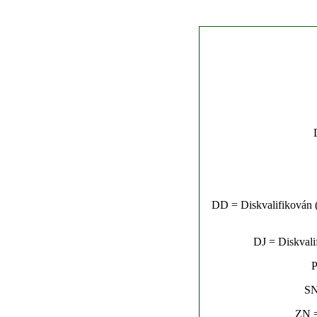
DD = Diskvalifikován (n
DJ = Diskvalif
P
SN
ZN =