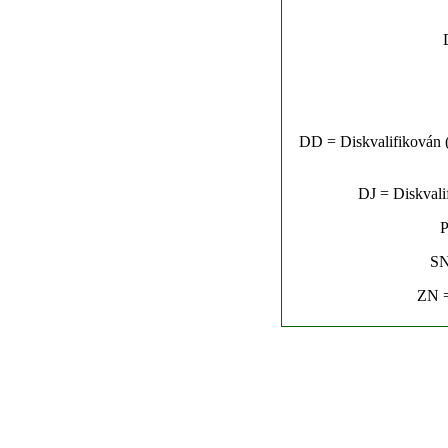
DD = Diskvalifikován (n
DJ = Diskvalif
P
SN
ZN =