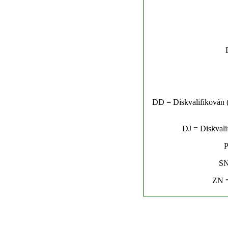
DD = Diskvalifikován (n
DJ = Diskvalif
P
SN
ZN =