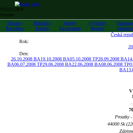
VÝSLEDKY
/results/
Termíny
Přihlášky
Startky
Výsledky
Statistik
Racedays
Entries
Declaration
Results
Statistic
Česká repub
««
Rok:
»»
20
Den:
26.10.2008 BA
19.10.2008 BA
05.10.2008 TP
28.09.2008 BA
14
BA
06.07.2008 TP
29.06.2008 BA
22.06.2008 BA
08.06.2008 TP
0
BA
13.
V
.
7
Proutky - 
44000 Sk (22
Zápisné