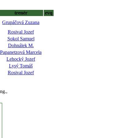
trenér
evq
Grupáčová Zuzana
Rosival Jozef
Sokol Samuel
Dohnálek M.
Papanetzová Marcela
Lehocký Jozef
Lysý Tomáš
Rosival Jozef
ng.,