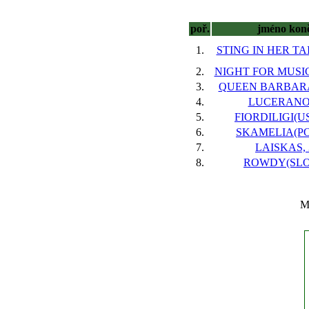
poř.
jméno kon
1.
STING IN HER TAI
2.
NIGHT FOR MUSIC
3.
QUEEN BARBARA(
4.
LUCERANO,
5.
FIORDILIGI(US
6.
SKAMELIA(POL
7.
LAISKAS, 
8.
ROWDY(SLO)
Ma