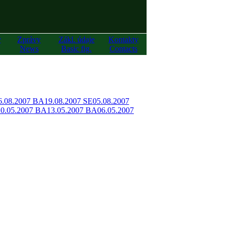
y
Zprávy
Zákl. údaje
Kontakty
News
Basic fig.
Contacts
6.08.2007 BA
19.08.2007 SE
05.08.2007
20.05.2007 BA
13.05.2007 BA
06.05.2007