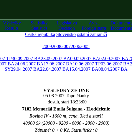
Výsledky
Statistiky
Legislativa
Avíza
Dokument
Results
Statistics
Decision
Foreign starts
Documents
Česká republika
Slovensko
ostatní zahraničí
2009
2008
2007
2006
2005
007 TP
30.09.2007 BA
23.09.2007 BA
09.09.2007 BA
02.09.2007 BA
2
2007 BA
24.06.2007 BA
17.06.2007 BA
10.06.2007 TP
03.06.2007 BA
SY
29.04.2007 BA
22.04.2007 BA
15.04.2007 BA
08.04.2007 BA
VÝSLEDKY ZE DNE
05.08.2007 Topolčianky
. dostih, start 18:23:00
7102 Memoriál Emila Šulgana - II.oddelenie
Rovina IV - 1600 m, cena, 3letí a starší
40000 Sk (20000 - 9200 - 6000 - 2800 - 2000)
Zápisné: 0 + 0 Kč, Startujících: 8