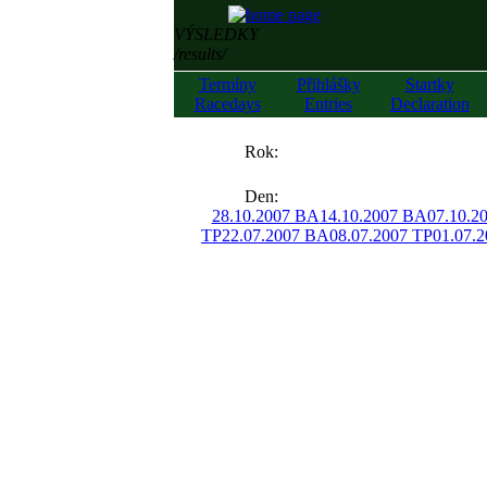
VÝSLEDKY
/results/
Termíny
Přihlášky
Startky
Racedays
Entries
Declaration
««
Rok:
»»
Den:
28.10.2007 BA
14.10.2007 BA
07.10.2
TP
22.07.2007 BA
08.07.2007 TP
01.07.