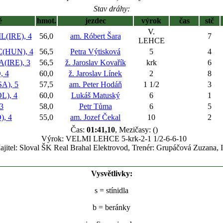
Stav dráhy:
ě
hmot.
jezdec
výrok
čas
stč
V.
L(IRE), 4
56,0
am. Róbert Šara
7
LEHCE
(HUN), 4
56,5
Petra Výtisková
5
4
IRE), 3
56,5
ž. Jaroslav Kovařík
krk
6
 4
60,0
ž. Jaroslav Línek
2
8
A), 5
57,5
am. Peter Hodáň
1 1/2
3
), 4
60,0
Lukáš Matuský
6
1
3
58,0
Petr Tůma
6
5
, 4
55,0
am. Jozef Čekal
10
2
Čas:
01:41,10
, Mezičasy: ()
Výrok: VELMI LEHCE 5-krk-2-1 1/2-6-6-10
jitel: Sloval ŠK Real Brahal Elektrovod, Trenér: Grupáčová Zuzana, I
Vysvětlivky:
s
= stínidla
b
= beránky