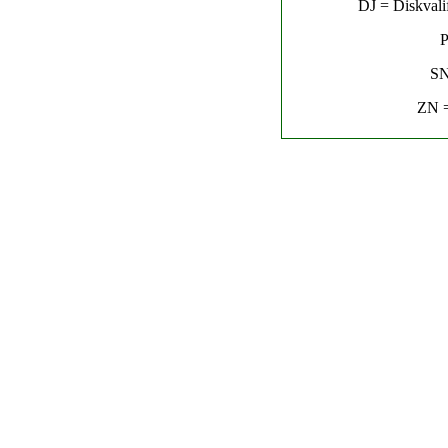
DJ = Diskvalif
P
SN
ZN =