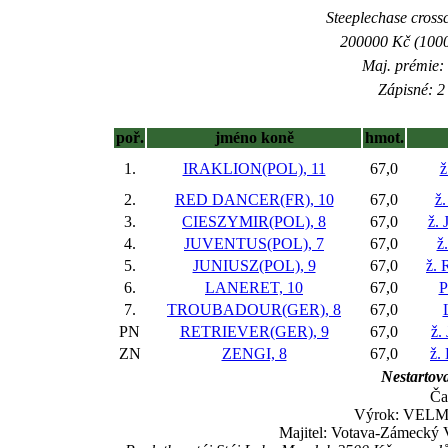
Steeplechase crossc
200000 Kč (1000
Maj. prémie:
Zápisné: 2 
poř.
jméno koně
hmot.
1.
IRAKLION(POL), 11
67,0
ž
2.
RED DANCER(FR), 10
67,0
ž.
3.
CIESZYMIR(POL), 8
67,0
ž. 
4.
JUVENTUS(POL), 7
67,0
ž
5.
JUNIUSZ(POL), 9
67,0
ž. 
6.
LANERET, 10
67,0
P
7.
TROUBADOUR(GER), 8
67,0
PN
RETRIEVER(GER), 9
67,0
ž.
ZN
ZENGI, 8
67,0
ž.
Nestartova
Ča
Výrok: VELMI
Majitel: Votava-Zámecký 