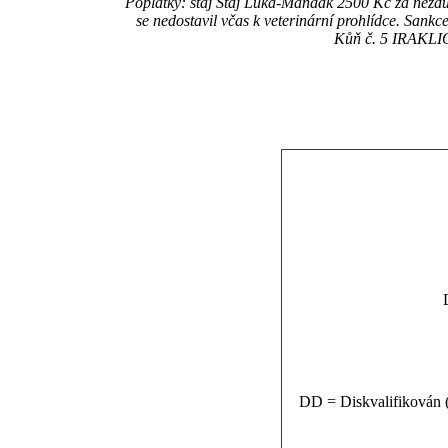
Poplatky: stáj Stáj Luka-Mandak 2500 Kč za nez
se nedostavil včas k veterinární prohlídce. San
Kůň č. 5 IRAKLIO
DD = Diskvalifikován (n