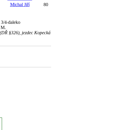
Michal Jiří
80
 3/4-daleko
 M.
 (DŘ §326), jezdec Kopecká