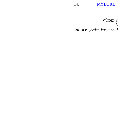
14.
MYLORD, 
Výrok: V
M
Sankce: jezdec Vašinová 