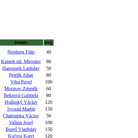
trenér
evq
Neuberg Filip
40
Kantek ml. Miroslav
80
Hanousek Ladislav
50
Petrlík Allan
80
Vrba Pavel
100
Moravec Zdeněk
60
Bekrová Gabriela
80
Hulínský Václav
120
Svorad Martin
150
Chaloupka Václav
50
Vašina Josef
100
Bureš Vladislav
150
Kučera Karel
120