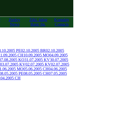
y
Zprávy
Zákl. údaje
Kontakty
News
Basic fig.
Contacts
8.10.2005 PE
02.10.2005 BR
02.10.2005
11.09.2005 CH
10.09.2005 MO
04.09.2005
07.08.2005 KO
31.07.2005 KV
30.07.2005
03.07.2005 KV
02.07.2005 KV
02.07.2005
1.06.2005 MO
05.06.2005 CH
04.06.2005
08.05.2005 PE
08.05.2005 CH
07.05.2005
.04.2005 CH