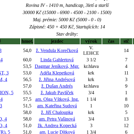
Rovina IV - 1410 m, handicap, 3letí a starší
30000 Kč (15000 - 6900 - 4500 - 2100 - 1500)
Maj. prémie: 5000 Kč (5000 - 0 - 0)
Zápisné: 450 + 450 Kč, Startujících: 14
Stav dráhy:
ě
hmot.
jezdec
výrok
čas
stč
V.
3
54,0
ž. Vendula Korečková
14
LEHCE
4
60,0
Linda Gahlertová
3 1/2
7
53,5
Dagmar Jeníková, Mgr.
kr.hlava
4
T, 3
53,0
Adéla Klepetková
krk
11
, 4
56,5
ž. Jiřina Andrésová
krk
3
57,0
ž. Dušan Andrés
kr.hlava
9
ON, 5
55,5
ž. Jakub Pavlíček
3/4
1
4
57,5
am. Olga Vítková, Ing.
1 1/4
8
3
51,5
am. Kateřina Sudová
1
10
58,0
ž. Jiří Chaloupka
krk
5
, 4
58,0
am. Petra Vašinová
3/4
13
, 4
51,0
žk. Andrea Kopecká
3
12
R), 5
51,0
am. Lucie Dítková
1 3/4
6