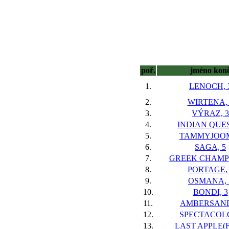
poř.
jméno kon
1.
LENOCH, 
2.
WIRTENA, 
3.
VÝRAZ, 3
4.
INDIAN QUES
5.
TAMMYJOOM
6.
SAGA, 5
7.
GREEK CHAMPI
8.
PORTAGE, 
9.
OSMANA, 
10.
BONDI, 3
11.
AMBERSAND
12.
SPECTACOLO
13.
LAST APPLE(F