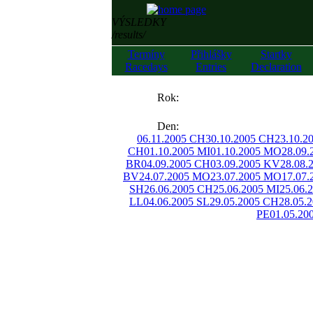
VÝSLEDKY
/results/
Termíny
Přihlášky
Startky
Racedays
Entries
Declaration
««
Rok:
»»
Den:
06.11.2005 CH
30.10.2005 CH
23.10.2
CH
01.10.2005 MI
01.10.2005 MO
28.09.
BR
04.09.2005 CH
03.09.2005 KV
28.08.
BV
24.07.2005 MO
23.07.2005 MO
17.07
SH
26.06.2005 CH
25.06.2005 MI
25.06.
LL
04.06.2005 SL
29.05.2005 CH
28.05.
PE
01.05.20