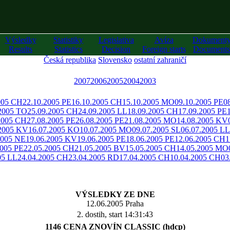
Výsledky
Statistiky
Legislativa
Avíza
Dokument
Results
Statistics
Decision
Foreign starts
Documents
Česká republika
Slovensko
ostatní zahraničí
2007
2006
2005
2004
2003
005 CH
22.10.2005 PE
16.10.2005 CH
15.10.2005 MO
09.10.2005 PE
0
2005 TO
25.09.2005 CH
24.09.2005 LL
18.09.2005 CH
17.09.2005 PE
2005 CH
27.08.2005 PE
26.08.2005 PE
21.08.2005 MO
14.08.2005 KV
.2005 KV
16.07.2005 KO
10.07.2005 MO
09.07.2005 SL
06.07.2005 LL
2005 NE
19.06.2005 KV
19.06.2005 PE
18.06.2005 PE
12.06.2005 CH
1
2005 PE
22.05.2005 CH
21.05.2005 BV
15.05.2005 CH
14.05.2005 MO
05 LL
24.04.2005 CH
23.04.2005 RD
17.04.2005 CH
10.04.2005 CH
03
VÝSLEDKY ZE DNE
12.06.2005 Praha
2. dostih, start 14:31:43
1146 CENA ZNOVÍN CLASSIC (hdcp)