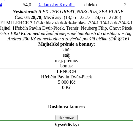
4
54,0
ž. Jaroslav Kovařík
daleko
2
Nestartovali:
ILEX THE GREAT, NARCIUS, SEA PLANE
Čas:
01:28,78
, Mezičasy: (13,55 - 22,73 - 24,65 - 27,85)
ELMI LEHCE 3 1/2-kr.hlava-krk-krk-kr.hlava-3/4-1 1/4-1-krk-3/4-3-1
ajitel: Hřebčín Pavlin Dvůr-Picek, Trenér: Neuberg Filip, Chov: Picek
Petra 1000 Kč za nedodržení předepsané hmotnosti do dostihu o +1kg
Andrea 200 Kč za nevhodné a zbytečné použití bičíku (DŘ §316)
Majitelské prémie a bonusy:
kůň:
stáj:
maj. prémie:
bonus:
LENOCH
Hřebčín Pavlin Dvůr-Picek
5 000 Kč
0 Kč
Dostihová komise:
Vysvětlivky: