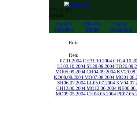
VÝSLEDKY
/results/
Termíny
Přihlášky
Startky
Racedays
Entries
Declaration
««
Rok:
»»
Den:
07.11.2004 CH
31.10.2004 CH
24.10.2
LL
02.10.2004 SL
28.09.2004 TO
26.09.
MO
05.09.2004 CH
04.09.2004 KV
29.08
KO
08.08.2004 MO
07.08.2004 MO
01.08
SH
06.07.2004 LL
05.07.2004 KV
04.07
CH
12.06.2004 MO
12.06.2004 NE
06.06
MO
09.05.2004 CH
08.05.2004 PE
07.05.