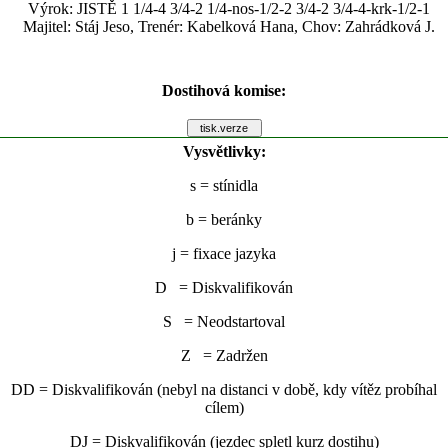
Výrok: JISTĚ 1 1/4-4 3/4-2 1/4-nos-1/2-2 3/4-2 3/4-4-krk-1/2-1
Majitel: Stáj Jeso, Trenér: Kabelková Hana, Chov: Zahrádková J.
Dostihová komise:
Vysvětlivky:
s
= stínidla
b
= beránky
j
= fixace jazyka
D = Diskvalifikován
S = Neodstartoval
Z = Zadržen
DD = Diskvalifikován (nebyl na distanci v době, kdy vítěz probíhal
cílem)
DJ = Diskvalifikován (jezdec spletl kurz dostihu)