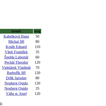
trenér
evq
Kabelková Hana
50
Michal Jiří
80
Kotáb Eduard
110
Vítek František
35
Špelda Lubomír
60
Pechát Theodor
120
Vinklárek Vladimír
70
Barbořík Jiří
120
Drlík Jaroslav
80
Neuberg Quido
120
Neuberg Quido
35
Váňa st. Josef
120
4)