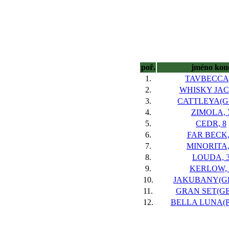
poř.
jméno kon
1.
TAVBECCA,
2.
WHISKY JAC
3.
CATTLEYA(GB
4.
ZIMOLA, 
5.
CEDR, 8
6.
FAR BECK,
7.
MINORITA,
8.
LOUDA, 
9.
KERLOW, 
10.
JAKUBANY(GE
11.
GRAN SET(GER
12.
BELLA LUNA(P