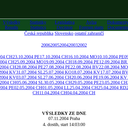
Výsledky
Statistiky
Legislativa
Avíza
Dokument
Results
Statistics
Decision
Foreign starts
Documents
Česká republika
Slovensko
ostatní zahraničí
2006
2005
2004
2003
2002
004 CH
23.10.2004 PE
17.10.2004 CH
16.10.2004 MO
10.10.2004 PE
0
2004 CH
25.09.2004 MO
19.09.2004 CH
18.09.2004 PE
12.09.2004 BR
.2004 CH
28.08.2004 PE
27.08.2004 PE
22.08.2004 BV
22.08.2004 MO
.2004 KV
31.07.2004 SL
25.07.2004 KO
18.07.2004 KV
17.07.2004 B
.2004 KV
03.07.2004 SL
27.06.2004 CH
20.06.2004 PE
19.06.2004 KV
.2004 CH
05.06.2004 SL
30.05.2004 CH
29.05.2004 PE
23.05.2004 CH
2004 PE
02.05.2004 CH
01.05.2004 LL
25.04.2004 CH
25.04.2004 RD
CH
11.04.2004 CH
04.04.2004 CH
VÝSLEDKY ZE DNE
07.11.2004 Praha
4. dostih, start 14:03:00