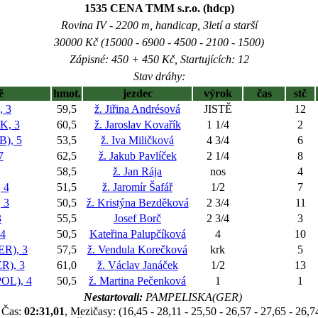
1535 CENA TMM s.r.o. (hdcp)
Rovina IV - 2200 m, handicap, 3letí a starší
30000 Kč (15000 - 6900 - 4500 - 2100 - 1500)
Zápisné: 450 + 450 Kč, Startujících: 12
Stav dráhy:
ě
hmot.
jezdec
výrok
čas
stč
 3
59,5
ž. Jiřina Andrésová
JISTĚ
12
K, 3
60,5
ž. Jaroslav Kovařík
1 1/4
2
), 5
53,5
ž. Iva Miličková
4 3/4
6
7
62,5
ž. Jakub Pavlíček
2 1/4
8
58,5
ž. Jan Rája
nos
4
 4
51,5
ž. Jaromír Šafář
1/2
7
 3
50,5
ž. Kristýna Bezděková
2 3/4
11
3
55,5
Josef Borč
2 3/4
3
4
50,5
Kateřina Palupčíková
4
10
R), 3
57,5
ž. Vendula Korečková
krk
5
), 3
61,0
ž. Václav Janáček
1/2
13
OL), 4
50,5
ž. Martina Pečenková
1
1
Nestartovali:
PAMPELISKA(GER)
Čas:
02:31,01
, Mezičasy: (16,45 - 28,11 - 25,50 - 26,57 - 27,65 - 26,7