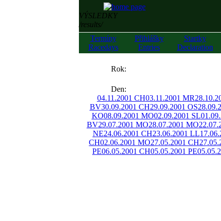
VÝSLEDKY
/results/
Termíny
Přihlášky
Startky
Racedays
Entries
Declaration
««
Rok:
»»
Den:
04.11.2001 CH
03.11.2001 MR
28.10.
BV
30.09.2001 CH
29.09.2001 OS
28.09.
KO
08.09.2001 MO
02.09.2001 SL
01.09
BV
29.07.2001 MO
28.07.2001 MO
22.07
NE
24.06.2001 CH
23.06.2001 LL
17.06
CH
02.06.2001 MO
27.05.2001 CH
27.05.
PE
06.05.2001 CH
05.05.2001 PE
05.05.