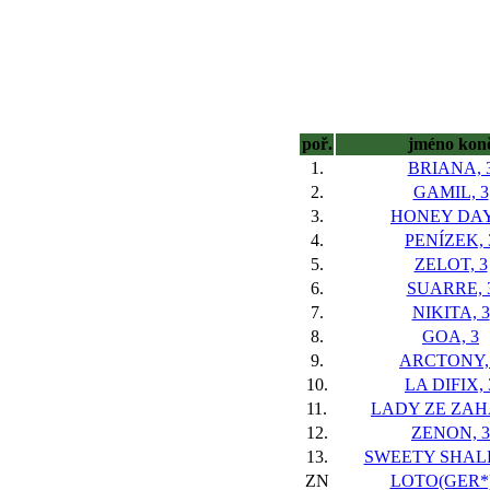
poř.
jméno kon
1.
BRIANA, 
2.
GAMIL, 3
3.
HONEY DAY
4.
PENÍZEK, 
5.
ZELOT, 3
6.
SUARRE, 
7.
NIKITA, 3
8.
GOA, 3
9.
ARCTONY,
10.
LA DIFIX, 
11.
LADY ZE ZAHÁ
12.
ZENON, 3
13.
SWEETY SHALL
ZN
LOTO(GER*)