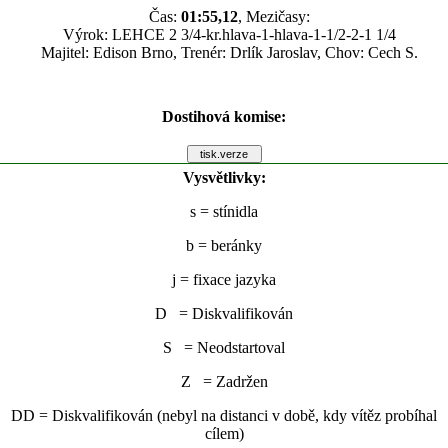
Čas:
01:55,12
, Mezičasy:
Výrok: LEHCE 2 3/4-kr.hlava-1-hlava-1-1/2-2-1 1/4
Majitel: Edison Brno, Trenér: Drlík Jaroslav, Chov: Cech S.
Dostihová komise:
Vysvětlivky:
s
= stínidla
b
= beránky
j
= fixace jazyka
D = Diskvalifikován
S = Neodstartoval
Z = Zadržen
DD = Diskvalifikován (nebyl na distanci v době, kdy vítěz probíhal
cílem)