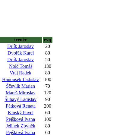
trenér
evq
Drlík Jaroslav
20
Dvořák Karel
80
Drlík Jaroslav
50
Nolč Tomáš
130
Vraj Radek
80
Hanousek Ladislav
100
Ščevlík Marian
70
Mareš Miroslav
120
Šilhavý Ladislav
90
Pátková Renata
200
Kinský Pavel
60
Pejšková Ivana
100
Jelínek Zbyněk
80
Pejšková Ivana
60