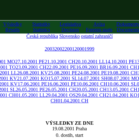
Výsledky
Statistiky
Legislativa
Avíza
Dokument
Results
Statistics
Decision
Foreign starts
Documents
Česká republika
Slovensko
ostatní zahraničí
2003
2002
2001
2000
1999
2001 MO
27.10.2001 PE
21.10.2001 CH
20.10.2001 LL
14.10.2001 PE
1
2001 TO
23.09.2001 CH
22.09.2001 PE
16.09.2001 BR
16.09.2001 CH
.2001 LL
26.08.2001 KV
25.08.2001 PE
24.08.2001 PE
19.08.2001 CH
.2001 KV
21.07.2001 KO
15.07.2001 SL
14.07.2001 SH
08.07.2001 M
.2001 KV
17.06.2001 PE
16.06.2001 PE
10.06.2001 CH
10.06.2001 SL
2001 SL
26.05.2001 PE
26.05.2001 CH
20.05.2001 CH
13.05.2001 CH
2001 CH
01.05.2001 LL
29.04.2001 OS
29.04.2001 CH
21.04.2001 KO
CH
01.04.2001 CH
VÝSLEDKY ZE DNE
19.08.2001 Praha
0. dostih, start