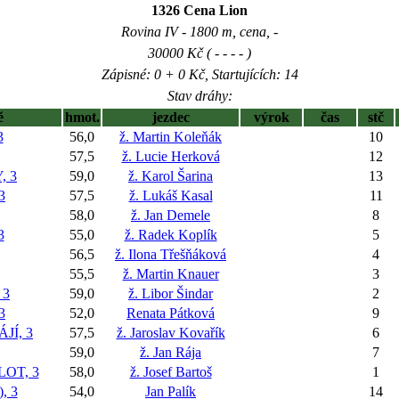
1326 Cena Lion
Rovina IV - 1800 m, cena, -
30000 Kč ( - - - - )
Zápisné: 0 + 0 Kč, Startujících: 14
Stav dráhy:
ě
hmot.
jezdec
výrok
čas
stč
3
56,0
ž. Martin Koleňák
10
57,5
ž. Lucie Herková
12
, 3
59,0
ž. Karol Šarina
13
3
57,5
ž. Lukáš Kasal
11
58,0
ž. Jan Demele
8
3
55,0
ž. Radek Koplík
5
56,5
ž. Ilona Třešňáková
4
55,5
ž. Martin Knauer
3
 3
59,0
ž. Libor Šindar
2
3
52,0
Renata Pátková
9
JÍ, 3
57,5
ž. Jaroslav Kovařík
6
59,0
ž. Jan Rája
7
OT, 3
58,0
ž. Josef Bartoš
1
, 3
54,0
Jan Palík
14