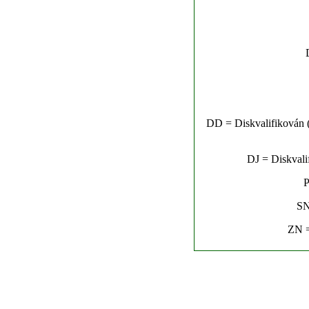
DD = Diskvalifikován (n
DJ = Diskvalif
P
SN
ZN =