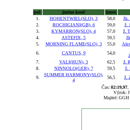
poř.
jméno koně
hmot.
1.
HOHENTWIEL(SLO), 3
58,0
žk.
2.
ROCHIGIANI(GB), 6
59,0
ž. 
3.
KYMARRON(SLO), 4
57,0
ž. 
4.
ASTEFIX, 5
59,5
ž
5.
MORNING FLAME(SLO), 3
55,0
Ale
6.
CANTUS, 9
54,0
7.
VALI(HUN), 3
62,5
ž. 
8.
NINNOLO(GER), 7
59,5
ž.
SUMMER HARMONY(SLO),
9.
56,5
ž.
4
Čas:
02:19,97
,
Výrok: J
Majitel: GGH 