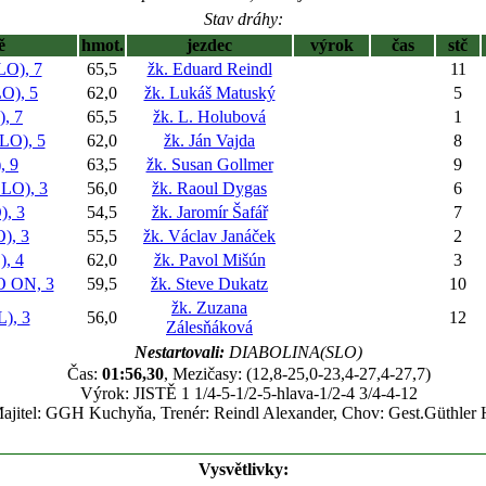
Stav dráhy:
ě
hmot.
jezdec
výrok
čas
stč
O), 7
65,5
žk. Eduard Reindl
11
), 5
62,0
žk. Lukáš Matuský
5
, 7
65,5
žk. L. Holubová
1
O), 5
62,0
žk. Ján Vajda
8
 9
63,5
žk. Susan Gollmer
9
O), 3
56,0
žk. Raoul Dygas
6
, 3
54,5
žk. Jaromír Šafář
7
), 3
55,5
žk. Václav Janáček
2
, 4
62,0
žk. Pavol Mišún
3
 ON, 3
59,5
žk. Steve Dukatz
10
žk. Zuzana
), 3
56,0
12
Zálesňáková
Nestartovali:
DIABOLINA(SLO)
Čas:
01:56,30
, Mezičasy: (12,8-25,0-23,4-27,4-27,7)
Výrok: JISTĚ 1 1/4-5-1/2-5-hlava-1/2-4 3/4-4-12
ajitel: GGH Kuchyňa, Trenér: Reindl Alexander, Chov: Gest.Güthler 
Vysvětlivky: