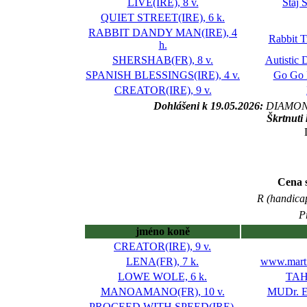
LIVE(IRE), 8 v.
Stáj 
QUIET STREET(IRE), 6 k.
RABBIT DANDY MAN(IRE), 4
Rabbit T
h.
SHERSHAB(FR), 8 v.
Autistic
SPANISH BLESSINGS(IRE), 4 v.
Go Go 
CREATOR(IRE), 9 v.
Dohlášeni k 19.05.2026:
DIAMONT
Škrtnuti
Cena 
R (handicap
P
jméno koně
CREATOR(IRE), 9 v.
LENA(FR), 7 k.
www.marti
LOWE WOLE, 6 k.
TAH
MANOAMANO(FR), 10 v.
MUDr. E
PROCEED WITH SPEED(IRE),