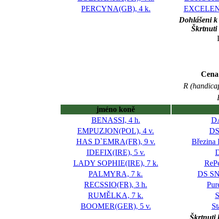
PERCYNA(GB), 4 k.
EXCELENT-
Dohlášeni k
Škrtnuti
Cena
R (handica
jméno koně
BENASSI, 4 h.
DA
EMPUZJON(POL), 4 v.
DS
HAS D`EMRA(FR), 9 v.
Březina 
IDEFIX(IRE), 5 v.
D
LADY SOPHIE(IRE), 7 k.
RePe
PALMYRA, 7 k.
DS S
RECSSIO(FR), 3 h.
Pur
RUMĚLKA, 7 k.
S
BOOMER(GER), 5 v.
St
Škrtnuti