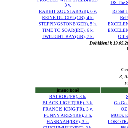
DS The S
3 v.
RABBIT ZOUSTAR(GB), 6 v.
Rabbit 
REINE DU CIEL(GB), 4 k.
ReP
STEPPINGSTONE(GER), 5 h.
EXCELENT-
TIME TO SOAR(IRE), 6 k.
EXCELENT-
TWILIGHT BAY(GB), 7 k.
Off S
Dohlášeni k 19.05.2
Cen
R, I
P
jméno koně
BALROG(FR), 3 h.
S
BLACK LIGHT(IRE), 3 k.
Go Go 
FRANCIS KING(FR), 3 v.
OZ 
FUNNY ARES(IRE), 3 h.
MUDr. Ev
HASBAAH(IRE), 3 k.
LOKOTRAN
CHICHIMUNG(IRE), 3 h.
Jiří