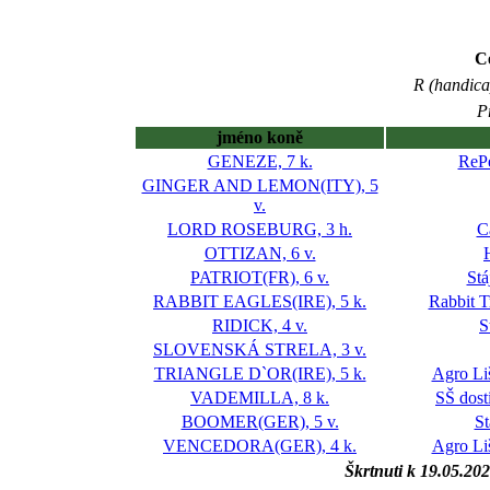
C
R (handica
P
jméno koně
GENEZE, 7 k.
RePe
GINGER AND LEMON(ITY), 5
v.
LORD ROSEBURG, 3 h.
C
OTTIZAN, 6 v.
PATRIOT(FR), 6 v.
Stá
RABBIT EAGLES(IRE), 5 k.
Rabbit T
RIDICK, 4 v.
S
SLOVENSKÁ STRELA, 3 v.
TRIANGLE D`OR(IRE), 5 k.
Agro Li
VADEMILLA, 8 k.
SŠ dost
BOOMER(GER), 5 v.
St
VENCEDORA(GER), 4 k.
Agro Li
Škrtnuti k 19.05.20