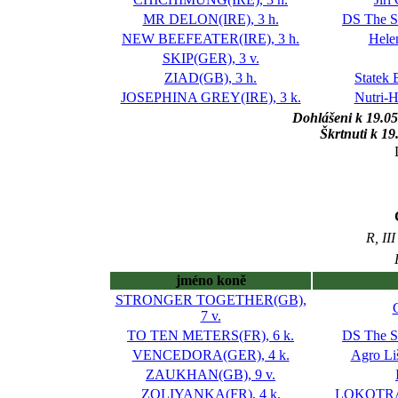
MR DELON(IRE), 3 h.
DS The S
NEW BEEFEATER(IRE), 3 h.
Hele
SKIP(GER), 3 v.
ZIAD(GB), 3 h.
Statek 
JOSEPHINA GREY(IRE), 3 k.
Nutri-H
Dohlášeni k 19.0
Škrtnuti k 1
R, II
jméno koně
STRONGER TOGETHER(GB),
7 v.
TO TEN METERS(FR), 6 k.
DS The S
VENCEDORA(GER), 4 k.
Agro Li
ZAUKHAN(GB), 9 v.
ZOLIYANKA(FR), 4 k.
LOKOTRAN