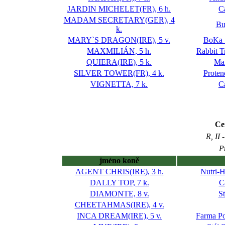
JARDIN MICHELET(FR), 6 h.
C
MADAM SECRETARY(GER), 4
Bu
k.
MARY`S DRAGON(IRE), 5 v.
BoKa 
MAXMILIÁN, 5 h.
Rabbit T
QUIERA(IRE), 5 k.
Ma
SILVER TOWER(FR), 4 k.
Proten
VIGNETTA, 7 k.
C
Ce
R, II
P
jméno koně
AGENT CHRIS(IRE), 3 h.
Nutri-H
DALLY TOP, 7 k.
C
DIAMONTE, 8 v.
St
CHEETAHMAS(IRE), 4 v.
INCA DREAM(IRE), 5 v.
Farma Po