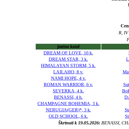
Cen
R, IV
P
jméno koně
DREAM OF LOVE, 10 k.
DREAM STAR, 3 k.
L
HIMALAYAN STORM, 5 k.
LAILAHO, 8 v.
Ma
NAMI HOPE, 4 v.
ROMAN WARRIOR, 6 v.
Sut
SEVERKA, 4 k.
BoK
BENASSI, 4 h.
DA
CHAMPAGNE BOHEMIA, 3 k.
NERUGIA(GER)*, 3 k.
St
OLD SCHOOL, 6 k.
St
Škrtnuti k 19.05.2026:
BENASSI, C